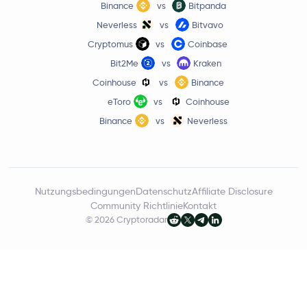
Binance
vs
Bitpanda
Neverless
vs
Bitvavo
Cryptomus
vs
Coinbase
Bit2Me
vs
Kraken
Coinhouse
vs
Binance
eToro
vs
Coinhouse
Binance
vs
Neverless
Nutzungsbedingungen
Datenschutz
Affiliate Disclosure
Community Richtlinie
Kontakt
© 2026 Cryptoradar