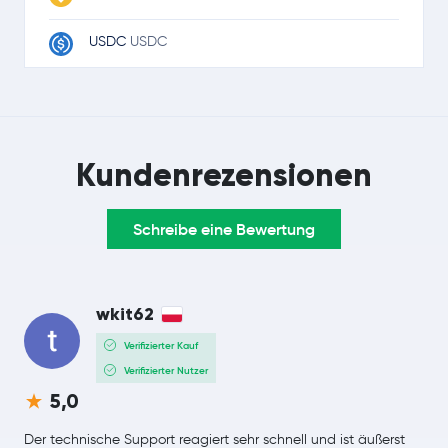
USDC
USDC
Ripple
XRP
TRON
TRX
Kundenrezensionen
Lido Staked Ether
STETH
Schreibe eine Bewertung
Dogecoin
DOGE
LEO Token
LEO
wkit62
Cardano
ADA
Verifizierter Kauf
Verifizierter Nutzer
Monero
XMR
5,0
Chainlink
LINK
Der technische Support reagiert sehr schnell und ist äußerst