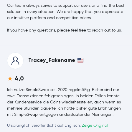
Our team always strives to support our users and find the best
Aave
AAVE
solution in every situation. We are happy that you appreciate
our intuitive platform and competitive prices.
Pepe
PEPE
If you have any questions, please feel free to reach out to us.
Filecoin
FIL
NEM
XEM
Tracey_Fakename
Cosmos
ATOM
4,0
Aptos
APT
Ich nutze SimpleSwap seit 2020 regelmäßig. Bisher sind nur
VeChain
VET
zwei Transaktionen fehlgeschlagen. In beiden Fällen konnte
der Kundenservice die Coins wiederherstellen, auch wenn es
mehrere Stunden dauerte. Ich hatte bisher gute Erfahrungen
Dash
DASH
mit SimpleSwap, entgegen anderslautender Meinungen.
Tezos
XTZ
Ursprünglich veröffentlicht auf Englisch.
Zeige Original