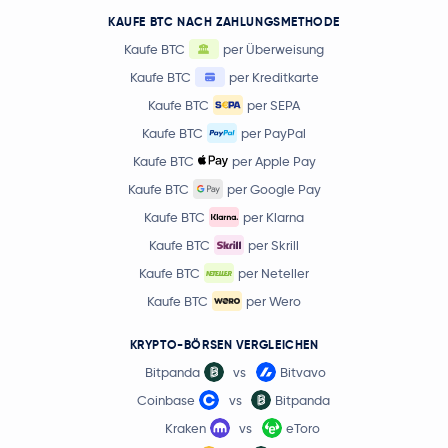
KAUFE BTC NACH ZAHLUNGSMETHODE
Kaufe BTC
per Überweisung
Kaufe BTC
per Kreditkarte
Kaufe BTC
per SEPA
Kaufe BTC
per PayPal
Kaufe BTC
per Apple Pay
Kaufe BTC
per Google Pay
Kaufe BTC
per Klarna
Kaufe BTC
per Skrill
Kaufe BTC
per Neteller
Kaufe BTC
per Wero
KRYPTO-BÖRSEN VERGLEICHEN
Bitpanda
vs
Bitvavo
Coinbase
vs
Bitpanda
Kraken
vs
eToro