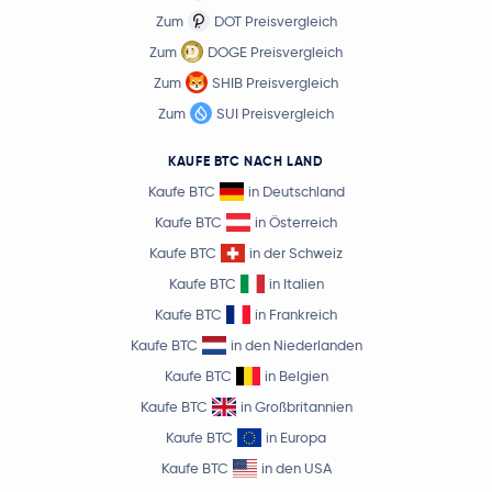
Zum
DOT Preisvergleich
Zum
DOGE Preisvergleich
Zum
SHIB Preisvergleich
Zum
SUI Preisvergleich
KAUFE BTC NACH LAND
Kaufe BTC
in Deutschland
Kaufe BTC
in Österreich
Kaufe BTC
in der Schweiz
Kaufe BTC
in Italien
Kaufe BTC
in Frankreich
Kaufe BTC
in den Niederlanden
Kaufe BTC
in Belgien
Kaufe BTC
in Großbritannien
Kaufe BTC
in Europa
Kaufe BTC
in den USA