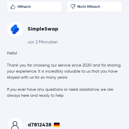
IOTA
IOTA
Hilfreich
Nicht Hilfreich
Polygon
MATIC
SimpleSwap
Neo
NEO
vor 2 Monaten
Maker
MKR
Hello!
Basic Attention Token
BAT
Thank you for choosing our service since 2020 and for sharing
your experience. It is incredibly valuable to us that you have
Solana
SOL
stayed with us for so many years.
If you ever have any questions or need assistance, we are
EOS
EOS
always here and ready to help
Qtum
QTUM
Zcash
ZEC
d7812438