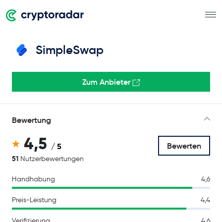
SimpleSwap
Zum Anbieter
Bewertung
4,5
Bewerten
/ 5
51
Nutzerbewertungen
Handhabung
4,6
Preis-Leistung
4,4
Verifizierung
4,6