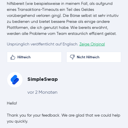
hilfsbereit (wie beispielsweise in meinem Fall, als aufgrund
eines Transaktions-Timeouts ein Teil des Geldes
Stellar Lumens
XLM
vorübergehend verloren ging). Die Börse selbst ist sehr intuitiv
zu bedienen und bietet bessere Preise als einige andere
Bitcoin Cash
BCH
Plattformen, die ich genutzt habe. Wie bereits erwähnt,
werden alle Probleme vom Team erstaunlich effizient gelöst.
Toncoin
TON
Ursprünglich veröffentlicht auf Englisch.
Zeige Original
SHIBA INU
SHIB
Hilfreich
Nicht Hilfreich
Polkadot
DOT
SimpleSwap
Sui
SUI
vor 2 Monaten
Avalanche
AVAX
Hello!
Uniswap
UNI
Thank you for your feedback. We are glad that we could help
you quickly.
NEAR Protocol
NEAR