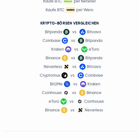
Kaufe BTC
per Neteller
Kaufe BTC
per Wero
KRYPTO-BÖRSEN VERGLEICHEN
Bitpanda
vs
Bitvavo
Coinbase
vs
Bitpanda
Kraken
vs
eToro
Binance
vs
Bitpanda
Neverless
vs
Bitvavo
Cryptomus
vs
Coinbase
Bit2Me
vs
Kraken
Coinhouse
vs
Binance
eToro
vs
Coinhouse
Binance
vs
Neverless