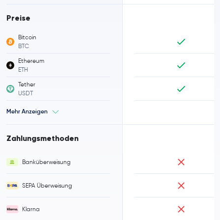
Preise
Bitcoin
BTC
Ethereum
ETH
Tether
USDT
Mehr Anzeigen
Zahlungsmethoden
Banküberweisung
SEPA Überweisung
Klarna