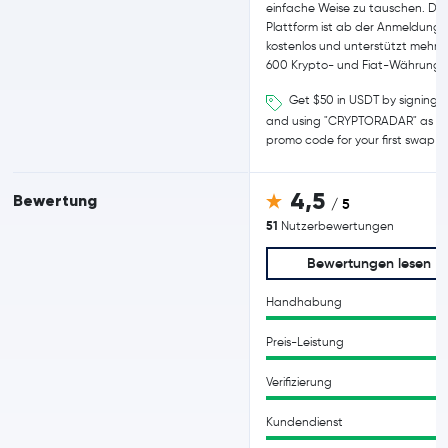
einfache Weise zu tauschen. Die
Plattform ist ab der Anmeldung
kostenlos und unterstützt mehr a
600 Krypto- und Fiat-Währunge
Get $50 in USDT by signing 
and using "CRYPTORADAR" as
promo code for your first swap
4,5
Bewertung
/ 5
51
Nutzerbewertungen
Bewertungen lesen
Handhabung
Preis-Leistung
Verifizierung
Kundendienst