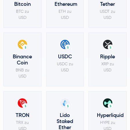
Bitcoin
Ethereum
Tether
BTC zu
ETH zu
USDT zu
USD
USD
USD
$
$
$
Binance
USDC
Ripple
Coin
USDC zu
XRP zu
BNB zu
USD
USD
USD
$
$
$
TRON
Lido
Hyperliquid
Staked
TRX zu
HYPE zu
Ether
USD
USD