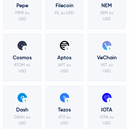
Pepe
Filecoin
NEM
PEPE zu
FIL zu USD
XEM zu
USD
USD
$
$
$
Cosmos
Aptos
VeChain
ATOM zu
APT zu
VET zu
USD
USD
USD
$
$
$
Dash
Tezos
IOTA
DASH zu
XTZ zu
IOTA zu
USD
USD
USD