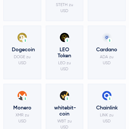
STETH zu
USD
$
$
$
Dogecoin
LEO
Cardano
Token
DOGE zu
ADA zu
USD
LEO zu
USD
USD
$
$
$
Monero
whitebit-
Chainlink
coin
XMR zu
LINK zu
USD
WBT zu
USD
USD