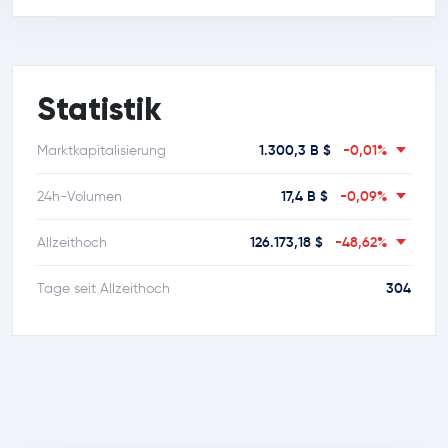
Statistik
1.300,3 B $
-0,01%
Marktkapitalisierung
17,4 B $
-0,09%
24h-Volumen
126.173,18 $
-48,62%
Allzeithoch
304
Tage seit Allzeithoch