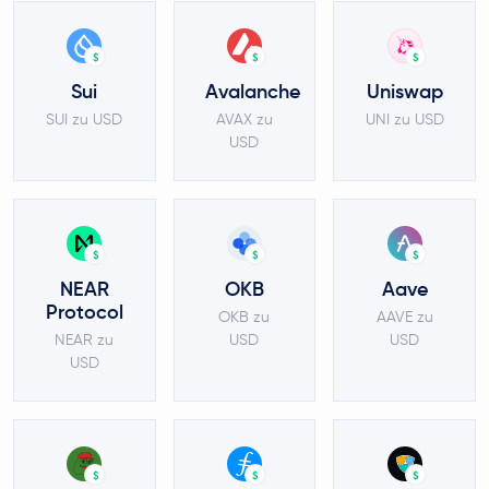
$
$
$
Sui
Avalanche
Uniswap
SUI zu USD
AVAX zu
UNI zu USD
USD
$
$
$
NEAR
OKB
Aave
Protocol
OKB zu
AAVE zu
NEAR zu
USD
USD
USD
$
$
$