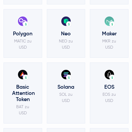
$
$
$
Polygon
Neo
Maker
MATIC zu
NEO zu
MKR zu
USD
USD
USD
$
$
$
Basic
Solana
EOS
Attention
SOL zu
EOS zu
Token
USD
USD
BAT zu
USD