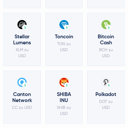
$
$
$
Stellar
Toncoin
Bitcoin
Lumens
Cash
TON zu
XLM zu
USD
BCH zu
USD
USD
$
$
$
Canton
SHIBA
Polkadot
Network
INU
DOT zu
CC zu USD
SHIB zu
USD
USD