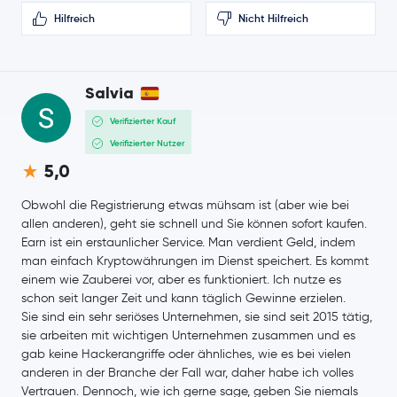
EOS
EOS
Hilfreich
Nicht Hilfreich
Qtum
QTUM
Salvia
Terra
LUNA
Verifizierter Kauf
Verifizierter Nutzer
5,0
Obwohl die Registrierung etwas mühsam ist (aber wie bei
allen anderen), geht sie schnell und Sie können sofort kaufen.
Earn ist ein erstaunlicher Service. Man verdient Geld, indem
man einfach Kryptowährungen im Dienst speichert. Es kommt
einem wie Zauberei vor, aber es funktioniert. Ich nutze es
schon seit langer Zeit und kann täglich Gewinne erzielen.
Sie sind ein sehr seriöses Unternehmen, sie sind seit 2015 tätig,
sie arbeiten mit wichtigen Unternehmen zusammen und es
gab keine Hackerangriffe oder ähnliches, wie es bei vielen
anderen in der Branche der Fall war, daher habe ich volles
Vertrauen. Dennoch, wie ich gerne sage, geben Sie niemals