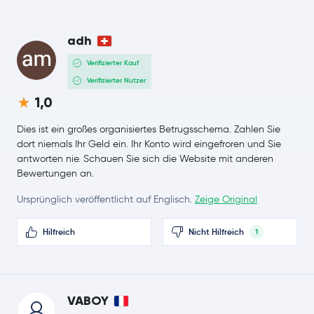
Zcash
ZEC
adh
Cardano
ADA
Verifizierter Kauf
Verifizierter Nutzer
Monero
XMR
1,0
Chainlink
LINK
Dies ist ein großes organisiertes Betrugsschema. Zahlen Sie
dort niemals Ihr Geld ein. Ihr Konto wird eingefroren und Sie
antworten nie. Schauen Sie sich die Website mit anderen
Stellar Lumens
XLM
Bewertungen an.
Bitcoin Cash
BCH
Ursprünglich veröffentlicht auf Englisch.
Zeige Original
Toncoin
TON
Hilfreich
Nicht Hilfreich
1
Litecoin
LTC
SHIBA INU
SHIB
VABOY