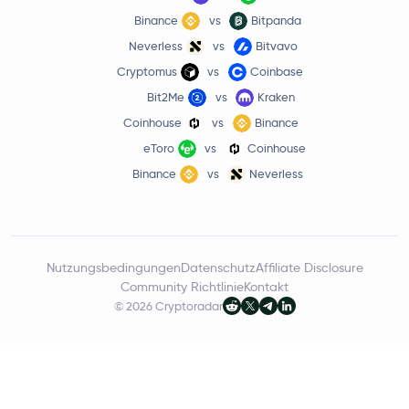
Binance
vs
Bitpanda
Neverless
vs
Bitvavo
Cryptomus
vs
Coinbase
Bit2Me
vs
Kraken
Coinhouse
vs
Binance
eToro
vs
Coinhouse
Binance
vs
Neverless
Nutzungsbedingungen
Datenschutz
Affiliate Disclosure
Community Richtlinie
Kontakt
© 2026 Cryptoradar