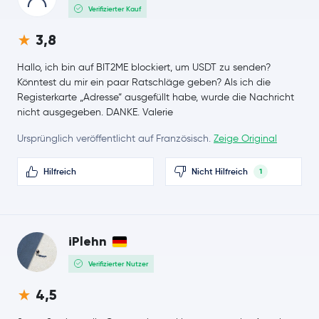
Verifizierter Kauf
Polkadot
DOT
3,8
Avalanche
AVAX
Hallo, ich bin auf BIT2ME blockiert, um USDT zu senden?
Könntest du mir ein paar Ratschläge geben? Als ich die
Sui
SUI
Registerkarte „Adresse“ ausgefüllt habe, wurde die Nachricht
nicht ausgegeben. DANKE. Valerie
Uniswap
UNI
Ursprünglich veröffentlicht auf Französisch.
Zeige Original
NEAR Protocol
NEAR
Hilfreich
Nicht Hilfreich
1
Aave
AAVE
Pepe
PEPE
iPlehn
Filecoin
FIL
Verifizierter Nutzer
4,5
Cosmos
ATOM