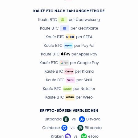
KAUFE BTC NACH ZAHLUNGSMETHODE
Kaufe BTC
per Überweisung
Kaufe BTC
per Kreditkarte
Kaufe BTC
per SEPA
Kaufe BTC
per PayPal
Kaufe BTC
per Apple Pay
Kaufe BTC
per Google Pay
Kaufe BTC
per Klarna
Kaufe BTC
per Skrill
Kaufe BTC
per Neteller
Kaufe BTC
per Wero
KRYPTO-BÖRSEN VERGLEICHEN
Bitpanda
vs
Bitvavo
Coinbase
vs
Bitpanda
Kraken
vs
eToro