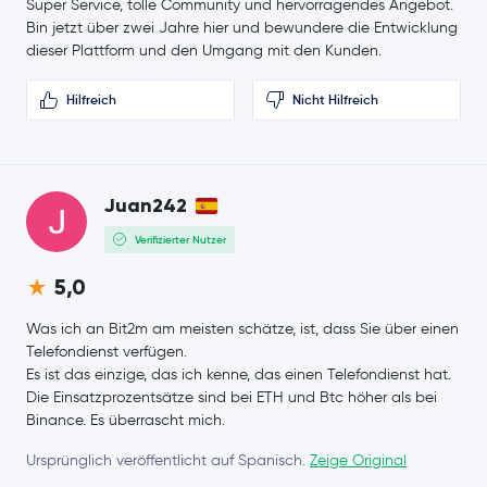
Super Service, tolle Community und hervorragendes Angebot.
Aptos
APT
Bin jetzt über zwei Jahre hier und bewundere die Entwicklung
dieser Plattform und den Umgang mit den Kunden.
VeChain
VET
Hilfreich
Nicht Hilfreich
Dash
DASH
Tezos
XTZ
Juan242
IOTA
IOTA
Verifizierter Nutzer
5,0
Polygon
MATIC
Was ich an Bit2m am meisten schätze, ist, dass Sie über einen
Neo
NEO
Telefondienst verfügen.
Es ist das einzige, das ich kenne, das einen Telefondienst hat.
Maker
MKR
Die Einsatzprozentsätze sind bei ETH und Btc höher als bei
Binance. Es überrascht mich.
Basic Attention Token
BAT
Ursprünglich veröffentlicht auf Spanisch.
Zeige Original