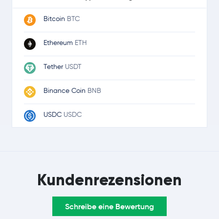
Bitcoin
BTC
Ethereum
ETH
Tether
USDT
Binance Coin
BNB
USDC
USDC
Ripple
XRP
Solana
SOL
Kundenrezensionen
TRON
TRX
Schreibe eine Bewertung
Dogecoin
DOGE