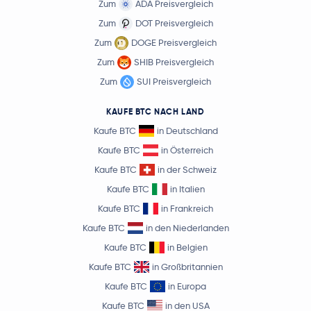
Zum
ADA Preisvergleich
Zum
DOT Preisvergleich
Zum
DOGE Preisvergleich
Zum
SHIB Preisvergleich
Zum
SUI Preisvergleich
KAUFE BTC NACH LAND
Kaufe BTC
in Deutschland
Kaufe BTC
in Österreich
Kaufe BTC
in der Schweiz
Kaufe BTC
in Italien
Kaufe BTC
in Frankreich
Kaufe BTC
in den Niederlanden
Kaufe BTC
in Belgien
Kaufe BTC
in Großbritannien
Kaufe BTC
in Europa
Kaufe BTC
in den USA