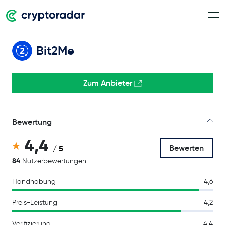
Bit2Me
Zum Anbieter
Bewertung
4,4
Bewerten
/ 5
84
Nutzerbewertungen
Handhabung
4,6
Preis-Leistung
4,2
Verifizierung
4,4