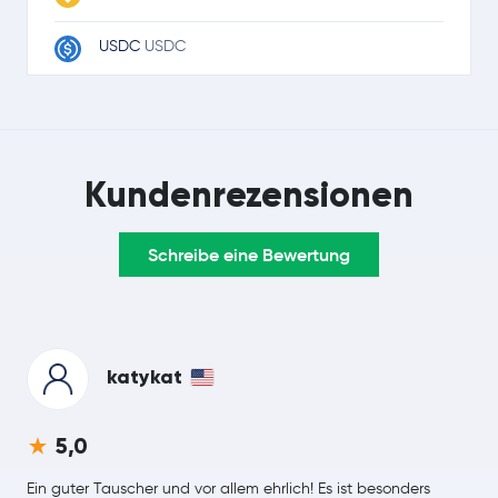
USDC
USDC
Ripple
XRP
TRON
TRX
Kundenrezensionen
Lido Staked Ether
STETH
Schreibe eine Bewertung
Dogecoin
DOGE
LEO Token
LEO
Zcash
ZEC
katykat
Cardano
ADA
5,0
Monero
XMR
Ein guter Tauscher und vor allem ehrlich! Es ist besonders