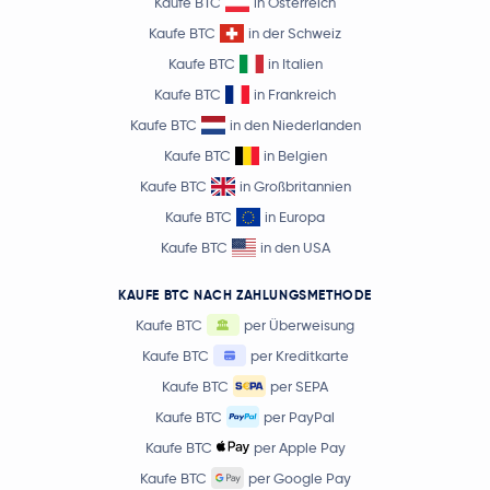
Kaufe BTC
in Österreich
Kaufe BTC
in der Schweiz
Kaufe BTC
in Italien
Kaufe BTC
in Frankreich
Kaufe BTC
in den Niederlanden
Kaufe BTC
in Belgien
Kaufe BTC
in Großbritannien
Kaufe BTC
in Europa
Kaufe BTC
in den USA
KAUFE BTC NACH ZAHLUNGSMETHODE
Kaufe BTC
per Überweisung
Kaufe BTC
per Kreditkarte
Kaufe BTC
per SEPA
Kaufe BTC
per PayPal
Kaufe BTC
per Apple Pay
Kaufe BTC
per Google Pay