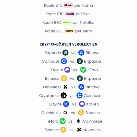
Kaufe BTC
per Klarna
Kaufe BTC
per Skrill
Kaufe BTC
per Neteller
Kaufe BTC
per Wero
KRYPTO-BÖRSEN VERGLEICHEN
Bitpanda
vs
Bitvavo
Coinbase
vs
Bitpanda
Kraken
vs
eToro
Binance
vs
Bitpanda
Neverless
vs
Bitvavo
Cryptomus
vs
Coinbase
Bit2Me
vs
Kraken
Coinhouse
vs
Binance
eToro
vs
Coinhouse
Binance
vs
Neverless