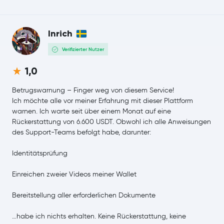
Uniswap
UNI
Inrich
NEAR Protocol
NEAR
Verifizierter Nutzer
Aave
AAVE
1,0
Pepe
PEPE
Betrugswarnung – Finger weg von diesem Service!
Ich möchte alle vor meiner Erfahrung mit dieser Plattform
warnen. Ich warte seit über einem Monat auf eine
Filecoin
FIL
Rückerstattung von 6.600 USDT. Obwohl ich alle Anweisungen
des Support-Teams befolgt habe, darunter:
NEM
XEM
Identitätsprüfung
Cosmos
ATOM
Einreichen zweier Videos meiner Wallet
Aptos
APT
Bereitstellung aller erforderlichen Dokumente
VeChain
VET
…habe ich nichts erhalten. Keine Rückerstattung, keine