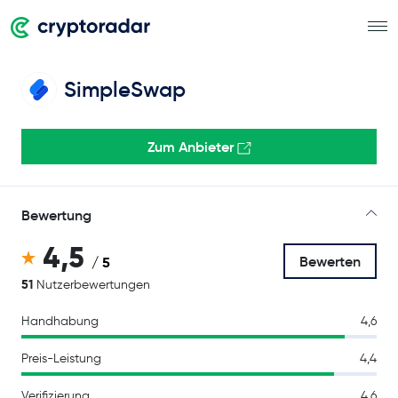
SimpleSwap
Zum Anbieter
Bewertung
4,5
Bewerten
/ 5
51
Nutzerbewertungen
Handhabung
4,6
Preis-Leistung
4,4
Verifizierung
4,6