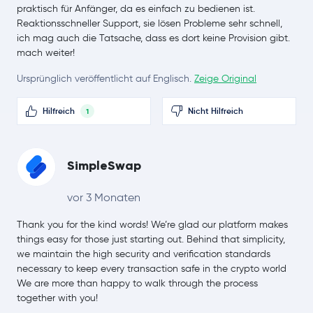
praktisch für Anfänger, da es einfach zu bedienen ist.
Reaktionsschneller Support, sie lösen Probleme sehr schnell,
Chainlink
LINK
ich mag auch die Tatsache, dass es dort keine Provision gibt.
mach weiter!
Stellar Lumens
XLM
Ursprünglich veröffentlicht auf Englisch.
Zeige Original
Bitcoin Cash
BCH
Hilfreich
Nicht Hilfreich
1
Toncoin
TON
Litecoin
LTC
SimpleSwap
Sui
SUI
vor 3 Monaten
Thank you for the kind words! We’re glad our platform makes
Polkadot
DOT
things easy for those just starting out. Behind that simplicity,
we maintain the high security and verification standards
SHIBA INU
SHIB
necessary to keep every transaction safe in the crypto world
We are more than happy to walk through the process
Avalanche
AVAX
together with you!