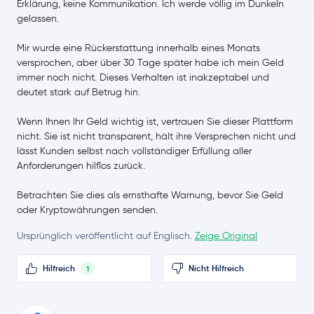
Erklärung, keine Kommunikation. Ich werde völlig im Dunkeln
Dash
DASH
gelassen.
Mir wurde eine Rückerstattung innerhalb eines Monats
Tezos
XTZ
versprochen, aber über 30 Tage später habe ich mein Geld
immer noch nicht. Dieses Verhalten ist inakzeptabel und
EOS
EOS
deutet stark auf Betrug hin.
IOTA
IOTA
Wenn Ihnen Ihr Geld wichtig ist, vertrauen Sie dieser Plattform
nicht. Sie ist nicht transparent, hält ihre Versprechen nicht und
lässt Kunden selbst nach vollständiger Erfüllung aller
Polygon
MATIC
Anforderungen hilflos zurück.
Neo
NEO
Betrachten Sie dies als ernsthafte Warnung, bevor Sie Geld
oder Kryptowährungen senden.
Maker
MKR
Ursprünglich veröffentlicht auf Englisch.
Zeige Original
Basic Attention Token
BAT
Hilfreich
Nicht Hilfreich
1
Solana
SOL