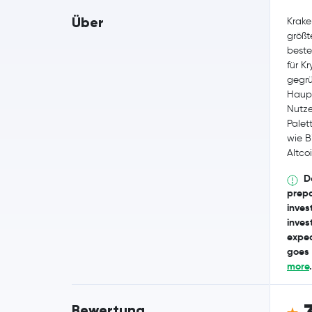
Über
Krake
größt
best
für K
gegr
Haupt
Nutze
Palet
wie B
Altcoi
D
prepa
invest
inves
expec
goes 
more
.
Bewertung