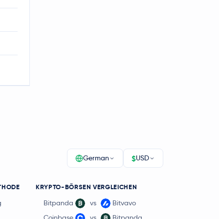
$
German
USD
THODE
KRYPTO-BÖRSEN VERGLEICHEN
g
Bitpanda
vs
Bitvavo
Coinbase
vs
Bitpanda