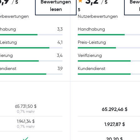
3,9
3,2
Bewertungen
Bew
/ 5
/ 5
lesen
5
erbewertungen
Nutzerbewertungen
habung
3,3
Handhabung
-Leistung
4,1
Preis-Leistung
zierung
3,4
Verifizierung
endienst
3,9
Kundendienst
65.731,50 $
65.292,46 $
0,7% mehr
1.941,34 $
1.927,87 $
0,7% mehr
20,20 $