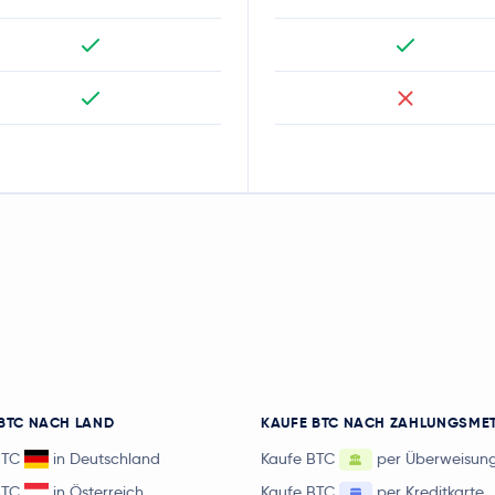
BTC NACH LAND
KAUFE BTC NACH ZAHLUNGSME
BTC
in Deutschland
Kaufe BTC
per Überweisun
BTC
in Österreich
Kaufe BTC
per Kreditkarte