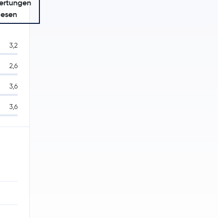
ertungen
lesen
3,2
2,6
3,6
3,6