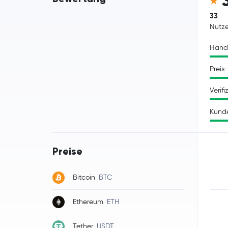
33
Nutz
Hand
Preis
Verifi
Kund
Preise
Bitcoin
BTC
Ethereum
ETH
Tether
USDT