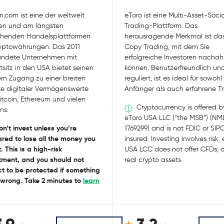
n.com ist eine der weltweit
eToro ist eine Multi-Asset-Soci
en und am längsten
Trading-Plattform. Das
ehenden Handelsplattformen
herausragende Merkmal ist da
ryptowährungen. Das 2011
Copy Trading, mit dem Sie
ündete Unternehmen mit
erfolgreiche Investoren nacha
sitz in den USA bietet seinen
können. Benutzerfreundlich un
rn Zugang zu einer breiten
reguliert, ist es ideal für sowohl
te digitaler Vermögenswerte
Anfänger als auch erfahrene Tr
itcoin, Ethereum und vielen
Cryptocurrency is offered b
ns.
eToro USA LLC (“the MSB”) (NM
on’t invest unless you’re
1769299) and is not FDIC or SIP
red to lose all the money you
insured. Investing involves risk.
. This is a high-risk
USA LCC does not offer CFDs, o
tment, and you should not
real crypto assets.
t to be protected if something
wrong. Take 2 minutes to
learn