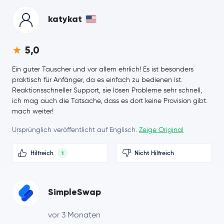
Aave
AAVE
katykat
Pepe
PEPE
5,0
Filecoin
FIL
Ein guter Tauscher und vor allem ehrlich! Es ist besonders
praktisch für Anfänger, da es einfach zu bedienen ist.
NEM
XEM
Reaktionsschneller Support, sie lösen Probleme sehr schnell,
ich mag auch die Tatsache, dass es dort keine Provision gibt.
mach weiter!
Cosmos
ATOM
Ursprünglich veröffentlicht auf Englisch.
Zeige Original
Aptos
APT
Hilfreich
Nicht Hilfreich
1
VeChain
VET
Dash
DASH
SimpleSwap
Tezos
XTZ
vor 3 Monaten