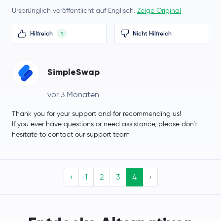
Litecoin
LTC
Ursprünglich veröffentlicht auf Englisch.
Zeige Original
Terra
LUNA
Hilfreich
Nicht Hilfreich
1
SimpleSwap
vor 3 Monaten
Thank you for your support and for recommending us!
If you ever have questions or need assistance, please don’t
hesitate to contact our support team
‹
1
2
3
4
›