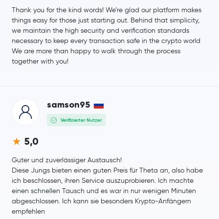
IOTA
IOTA
Thank you for the kind words! We’re glad our platform makes
things easy for those just starting out. Behind that simplicity,
we maintain the high security and verification standards
Polygon
MATIC
necessary to keep every transaction safe in the crypto world
We are more than happy to walk through the process
Neo
NEO
together with you!
Maker
MKR
samson95
Basic Attention Token
BAT
Verifizierter Nutzer
Solana
SOL
5,0
EOS
EOS
Guter und zuverlässiger Austausch!
Diese Jungs bieten einen guten Preis für Theta an, also habe
Qtum
QTUM
ich beschlossen, ihren Service auszuprobieren. Ich machte
einen schnellen Tausch und es war in nur wenigen Minuten
abgeschlossen. Ich kann sie besonders Krypto-Anfängern
Zcash
ZEC
empfehlen