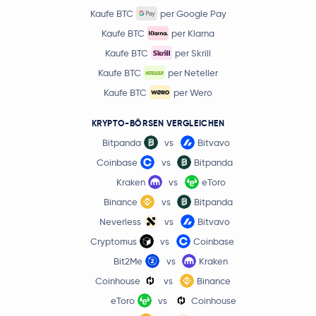
Kaufe BTC
per Google Pay
Kaufe BTC
per Klarna
Kaufe BTC
per Skrill
Kaufe BTC
per Neteller
Kaufe BTC
per Wero
KRYPTO-BÖRSEN VERGLEICHEN
Bitpanda
vs
Bitvavo
Coinbase
vs
Bitpanda
Kraken
vs
eToro
Binance
vs
Bitpanda
Neverless
vs
Bitvavo
Cryptomus
vs
Coinbase
Bit2Me
vs
Kraken
Coinhouse
vs
Binance
eToro
vs
Coinhouse