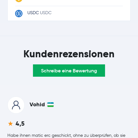
USDC
USDC
Ripple
XRP
TRON
TRX
Kundenrezensionen
Lido Staked Ether
STETH
Schreibe eine Bewertung
Dogecoin
DOGE
LEO Token
LEO
Cardano
ADA
Vohid
Monero
XMR
4,5
Chainlink
LINK
Habe ihnen matic erc geschickt, ohne zu überprüfen, ob sie