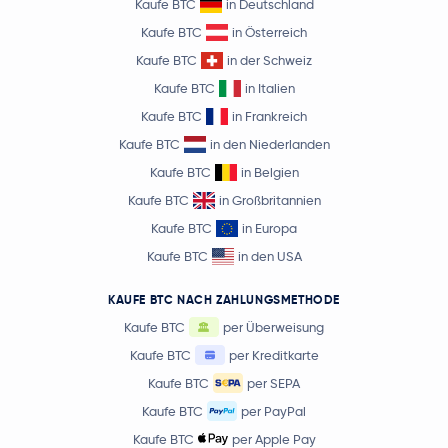
Kaufe BTC
in Deutschland
Kaufe BTC
in Österreich
Kaufe BTC
in der Schweiz
Kaufe BTC
in Italien
Kaufe BTC
in Frankreich
Kaufe BTC
in den Niederlanden
Kaufe BTC
in Belgien
Kaufe BTC
in Großbritannien
Kaufe BTC
in Europa
Kaufe BTC
in den USA
KAUFE BTC NACH ZAHLUNGSMETHODE
Kaufe BTC
per Überweisung
Kaufe BTC
per Kreditkarte
Kaufe BTC
per SEPA
Kaufe BTC
per PayPal
Kaufe BTC
per Apple Pay