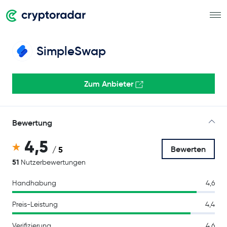
SimpleSwap
Zum Anbieter
Bewertung
4,5
Bewerten
/ 5
51
Nutzerbewertungen
Handhabung
4,6
Preis-Leistung
4,4
Verifizierung
4,6