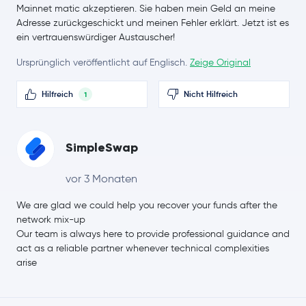
Mainnet matic akzeptieren. Sie haben mein Geld an meine
Adresse zurückgeschickt und meinen Fehler erklärt. Jetzt ist es
Stellar Lumens
XLM
ein vertrauenswürdiger Austauscher!
Bitcoin Cash
BCH
Ursprünglich veröffentlicht auf Englisch.
Zeige Original
Toncoin
TON
Hilfreich
Nicht Hilfreich
1
SHIBA INU
SHIB
SimpleSwap
Polkadot
DOT
vor 3 Monaten
Sui
SUI
We are glad we could help you recover your funds after the
network mix-up
Avalanche
AVAX
Our team is always here to provide professional guidance and
act as a reliable partner whenever technical complexities
Uniswap
UNI
arise
NEAR Protocol
NEAR