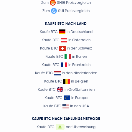
Zum
SHIB Preisvergleich
Zum
SUI Preisvergleich
KAUFE BTC NACH LAND
Kaufe BTC
in Deutschland
Kaufe BTC
in Österreich
Kaufe BTC
in der Schweiz
Kaufe BTC
in Italien
Kaufe BTC
in Frankreich
Kaufe BTC
in den Niederlanden
Kaufe BTC
in Belgien
Kaufe BTC
in Großbritannien
Kaufe BTC
in Europa
Kaufe BTC
in den USA
KAUFE BTC NACH ZAHLUNGSMETHODE
Kaufe BTC
per Überweisung