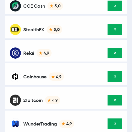
CCE Cash
5,0
StealthEX
5,0
Relai
4,9
Coinhouse
4,9
21bitcoin
4,9
WunderTrading
4,9