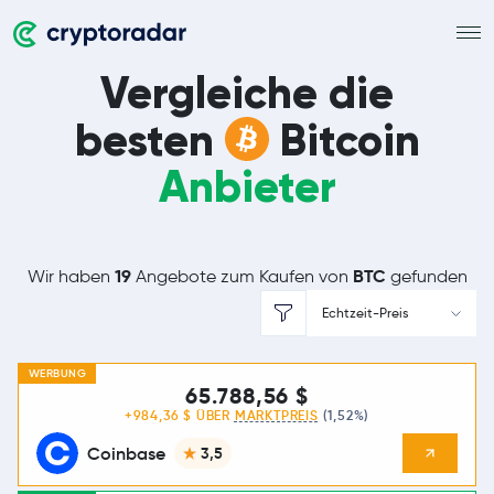
Vergleiche die
besten
Bitcoin
Anbieter
19
BTC
Wir haben
Angebote zum Kaufen von
gefunden
Echtzeit-Preis
WERBUNG
65.788,56 $
+984,36 $ ÜBER
MARKTPREIS
(1,52%)
Coinbase
3,5