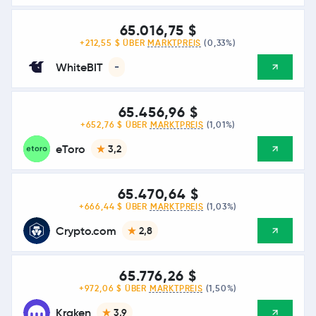
65.016,75 $
+212,55 $ ÜBER
MARKTPREIS
(0,33%)
WhiteBIT
-
65.456,96 $
+652,76 $ ÜBER
MARKTPREIS
(1,01%)
eToro
3,2
65.470,64 $
+666,44 $ ÜBER
MARKTPREIS
(1,03%)
Crypto.com
2,8
65.776,26 $
+972,06 $ ÜBER
MARKTPREIS
(1,50%)
Kraken
3,9