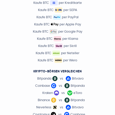
Kaufe BTC
per Kreditkarte
Kaufe BTC
per SEPA
Kaufe BTC
per PayPal
Kaufe BTC
per Apple Pay
Kaufe BTC
per Google Pay
Kaufe BTC
per Klarna
Kaufe BTC
per Skrill
Kaufe BTC
per Neteller
Kaufe BTC
per Wero
KRYPTO-BÖRSEN VERGLEICHEN
Bitpanda
vs
Bitvavo
Coinbase
vs
Bitpanda
Kraken
vs
eToro
Binance
vs
Bitpanda
Neverless
vs
Bitvavo
Cryptomus
vs
Coinbase