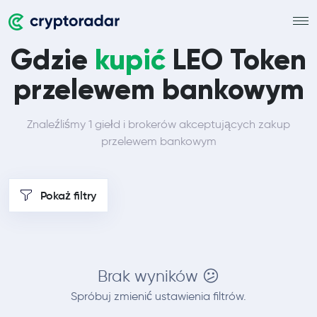
Gdzie
kupić
LEO Token
przelewem bankowym
Znaleźliśmy 1 giełd i brokerów akceptujących zakup
przelewem bankowym
Pokaż filtry
Brak wyników 😕
Spróbuj zmienić ustawienia filtrów.