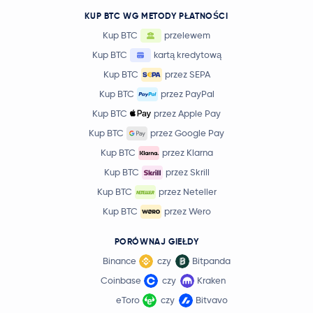
KUP BTC WG METODY PŁATNOŚCI
Kup BTC
przelewem
Kup BTC
kartą kredytową
Kup BTC
przez SEPA
Kup BTC
przez PayPal
Kup BTC
przez Apple Pay
Kup BTC
przez Google Pay
Kup BTC
przez Klarna
Kup BTC
przez Skrill
Kup BTC
przez Neteller
Kup BTC
przez Wero
PORÓWNAJ GIEŁDY
Binance
czy
Bitpanda
Coinbase
czy
Kraken
eToro
czy
Bitvavo