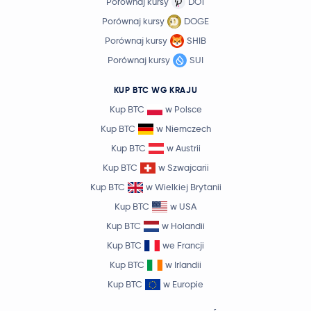
Porównaj kursy
DOT
Porównaj kursy
DOGE
Porównaj kursy
SHIB
Porównaj kursy
SUI
KUP BTC WG KRAJU
Kup BTC
w Polsce
Kup BTC
w Niemczech
Kup BTC
w Austrii
Kup BTC
w Szwajcarii
Kup BTC
w Wielkiej Brytanii
Kup BTC
w USA
Kup BTC
w Holandii
Kup BTC
we Francji
Kup BTC
w Irlandii
Kup BTC
w Europie