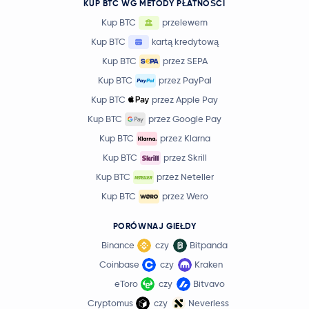
KUP BTC WG METODY PŁATNOŚCI
Kup BTC
przelewem
Kup BTC
kartą kredytową
Kup BTC
przez SEPA
Kup BTC
przez PayPal
Kup BTC
przez Apple Pay
Kup BTC
przez Google Pay
Kup BTC
przez Klarna
Kup BTC
przez Skrill
Kup BTC
przez Neteller
Kup BTC
przez Wero
PORÓWNAJ GIEŁDY
Binance
czy
Bitpanda
Coinbase
czy
Kraken
eToro
czy
Bitvavo
Cryptomus
czy
Neverless