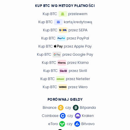
KUP BTC WG METODY PŁATNOŚCI
Kup BTC
przelewem
Kup BTC
kartą kredytową
Kup BTC
przez SEPA
Kup BTC
przez PayPal
Kup BTC
przez Apple Pay
Kup BTC
przez Google Pay
Kup BTC
przez Klarna
Kup BTC
przez Skrill
Kup BTC
przez Neteller
Kup BTC
przez Wero
PORÓWNAJ GIEŁDY
Binance
czy
Bitpanda
Coinbase
czy
Kraken
eToro
czy
Bitvavo