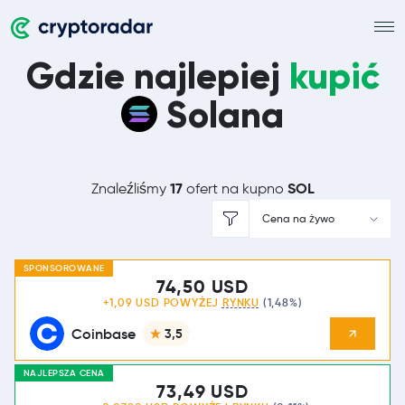
Gdzie najlepiej
kupić
Solana
17
SOL
Znaleźliśmy
ofert na kupno
Cena na żywo
SPONSOROWANE
74,50 USD
+1,09 USD POWYŻEJ
RYNKU
(1,48%)
Coinbase
3,5
NAJLEPSZA CENA
73,49 USD