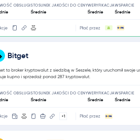
TWOŚĆ OBSŁUGI
STOSUNEK JAKOŚCI DO CENY
WERYFIKACJA
WSPARCIE
dnie
Średnie
Średnie
Średnie
kcje
Płać przez
Bitget
get to broker kryptowalut z siedzibą w Seszele, który uruchomił swoje us
ruje kupno i sprzedaż ponad 287 kryptowalut.
TWOŚĆ OBSŁUGI
STOSUNEK JAKOŚCI DO CENY
WERYFIKACJA
WSPARCIE
dnie
Średnie
Średnie
Średnie
kcje
Płać przez
+1