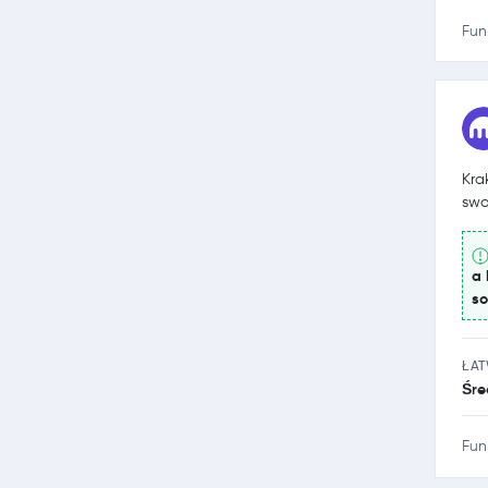
Fun
Kra
swo
a 
so
ŁA
Śre
Fun