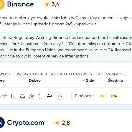
Binance
3,4
ance to broker kryptowalut z siedzibą w Chiny, który uruchomił swoje u
7 i oferuje kupno i sprzedaż ponad 245 kryptowalut.
⚠️ EU Regulatory Warning Binance has announced that it will suspe
rvices for EU customers from July 1, 2026, after failing to obtain a MiCA
 you live in the European Union, we recommend using a MiCA-licensed
change to avoid potential service interruptions.
TWOŚĆ OBSŁUGI
STOSUNEK JAKOŚCI DO CENY
WERYFIKACJA
WSPARCIE
re
Dobre
< 3 dni
Średnie
kcje
Płać przez
+3
Crypto.com
2,8