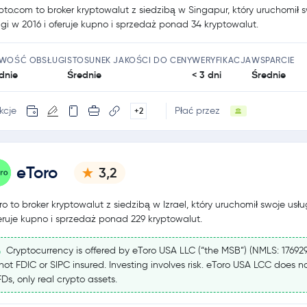
pto.com to broker kryptowalut z siedzibą w Singapur, który uruchomił 
ugi w 2016 i oferuje kupno i sprzedaż ponad 34 kryptowalut.
TWOŚĆ OBSŁUGI
STOSUNEK JAKOŚCI DO CENY
WERYFIKACJA
WSPARCIE
dnie
Średnie
< 3 dni
Średnie
kcje
Płać przez
+2
eToro
3,2
ro to broker kryptowalut z siedzibą w Izrael, który uruchomił swoje usł
feruje kupno i sprzedaż ponad 229 kryptowalut.
Cryptocurrency is offered by eToro USA LLC (“the MSB”) (NMLS: 17692
 not FDIC or SIPC insured. Investing involves risk. eToro USA LCC does no
Ds, only real crypto assets.