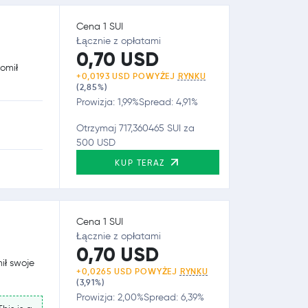
Cena 1 SUI
Łącznie z opłatami
0,70 USD
omił
+0,0193 USD POWYŻEJ
RYNKU
(2,85%)
Prowizja: 1,99%
Spread: 4,91%
Otrzymaj 717,360465 SUI za
500 USD
KUP TERAZ
Cena 1 SUI
Łącznie z opłatami
0,70 USD
ił swoje
+0,0265 USD POWYŻEJ
RYNKU
(3,91%)
Prowizja: 2,00%
Spread: 6,39%