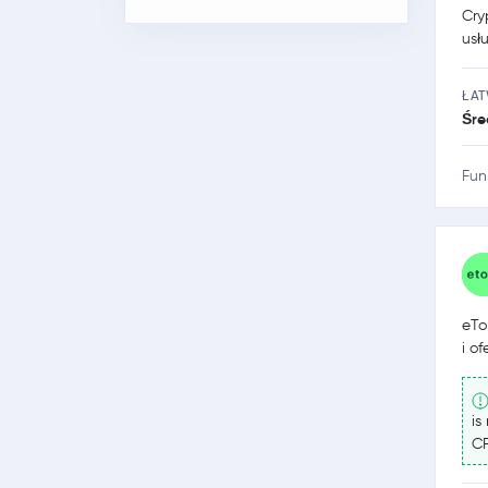
Cry
usł
ŁA
Śre
Fun
eTo
i o
is
CF