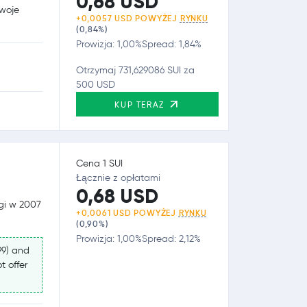
0,68 USD
swoje
+0,0057 USD POWYŻEJ
RYNKU
(0,84%)
Prowizja: 1,00%
Spread: 1,84%
Otrzymaj 731,629086 SUI za
500 USD
KUP TERAZ
Cena 1 SUI
Łącznie z opłatami
0,68 USD
ugi w 2007
+0,0061 USD POWYŻEJ
RYNKU
(0,90%)
Prowizja: 1,00%
Spread: 2,12%
99) and
t offer