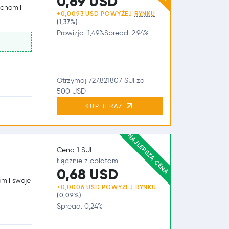
0,69 USD
uchomił
+0,0093 USD POWYŻEJ
RYNKU
(1,37%)
Prowizja: 1,49%
Spread: 2,94%
Otrzymaj 727,821807 SUI za
500 USD
KUP TERAZ
NAJLEPSZA CENA
Cena 1 SUI
Łącznie z opłatami
0,68 USD
omił swoje
+0,0006 USD POWYŻEJ
RYNKU
(0,09%)
Spread: 0,24%