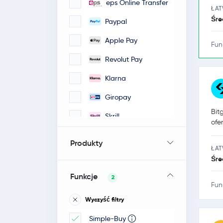
eps Online Transfer
ŁA
Śre
Paypal
Apple Pay
Fun
Revolut Pay
Klarna
Giropay
Bit
Skrill
ofe
iDeal
Produkty
ŁA
Google Pay
Śre
Faster Payments
Funkcje
2
Fun
Bancontact / Mister
Wyczyść filtry
Cash
Simple-Buy
POLI-pay