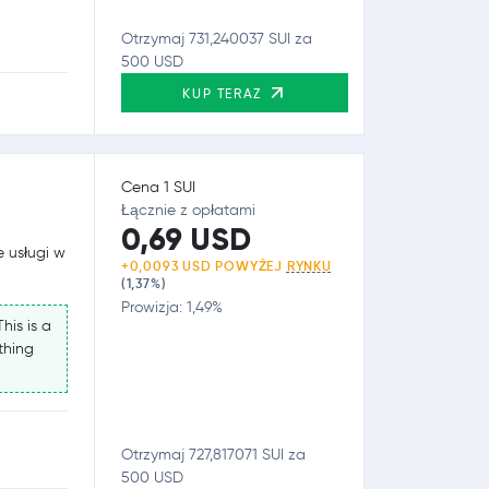
Otrzymaj 731,240037 SUI za
500 USD
KUP TERAZ
Cena 1 SUI
Łącznie z opłatami
0,69 USD
e usługi w
+0,0093 USD POWYŻEJ
RYNKU
(1,37%)
Prowizja: 1,49%
his is a
thing
Otrzymaj 727,817071 SUI za
500 USD