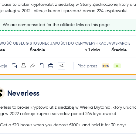
nbase to broker kryptowalut z siedzibą w Stany Zjednoczone, który ur
je usługi w 2012 i oferuje kupno i sprzedaż ponad 224 kryptowalut.
We are compensated for the affiliate links on this page.
TWOŚĆ OBSŁUGI
STOSUNEK JAKOŚCI DO CENY
WERYFIKACJA
WSPARCIE
re
Średnie
< 1 dnia
Średnie
kcje
Płać przez
+4
Neverless
erless to broker kryptowalut z siedzibą w Wielka Brytania, który uruch
ugi w 2022 i oferuje kupno i sprzedaż ponad 265 kryptowalut.
Get a €10 bonus when you deposit €100+ and hold it for 30 days.