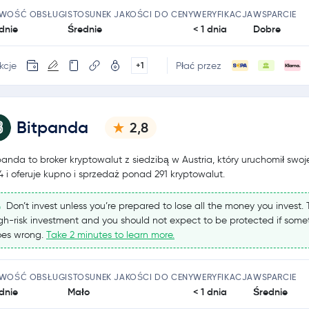
TWOŚĆ OBSŁUGI
STOSUNEK JAKOŚCI DO CENY
WERYFIKACJA
WSPARCIE
dnie
Średnie
< 1 dnia
Dobre
kcje
Płać przez
+1
Bitpanda
2,8
panda to broker kryptowalut z siedzibą w Austria, który uruchomił swoj
4 i oferuje kupno i sprzedaż ponad 291 kryptowalut.
Don’t invest unless you’re prepared to lose all the money you invest. T
gh-risk investment and you should not expect to be protected if some
es wrong.
Take 2 minutes to learn more.
TWOŚĆ OBSŁUGI
STOSUNEK JAKOŚCI DO CENY
WERYFIKACJA
WSPARCIE
dnie
Mało
< 1 dnia
Średnie