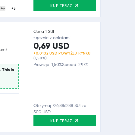
KUP TERAZ
+5
Cena 1 SUI
Łącznie z opłatami
0,69 USD
omił
+0,0102 USD POWYŻEJ
RYNKU
(1,50%)
Prowizja: 1,50%
Spread: 2,97%
 This is
Otrzymaj 726,886288 SUI za
500 USD
KUP TERAZ