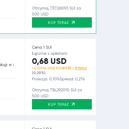
Otrzymaj 737,126093 SUI za
500 USD
KUP TERAZ
Cena 1 SUI
Łącznie z opłatami
0,68 USD
ługi w i
+0,0014 USD POWYŻEJ
RYNKU
(0,20%)
Prowizja: 0,10%
Spread: 0,21%
Otrzymaj 736,292010 SUI za
500 USD
KUP TERAZ