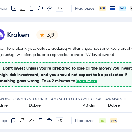
kcje
Płać przez
+3
Kraken
3,9
ken to broker kryptowalut z siedzibą w Stany Zjednoczone, który uruch
je usługi w i oferuje kupno i sprzedaż ponad 277 kryptowalut.
Don’t invest unless you’re prepared to lose all the money you invest.
high-risk investment, and you should not expect to be protected if
mething goes wrong. Take 2 minutes to
learn more
.
TWOŚĆ OBSŁUGI
STOSUNEK JAKOŚCI DO CENY
WERYFIKACJA
WSPARCIE
dnie
Dobre
< 3 dni
Dobre
kcje
Płać przez
+3