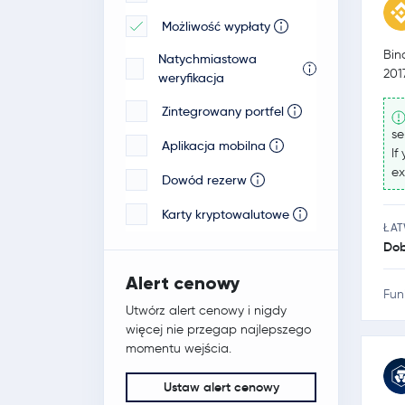
Możliwość wypłaty
Veloxxa
Bin
Natychmiastowa
201
weryfikacja
Zintegrowany portfel
se
Aplikacja mobilna
If
ex
Dowód rezerw
Karty kryptowalutowe
ŁA
Dob
Alert cenowy
Fun
Utwórz alert cenowy i nigdy
więcej nie przegap najlepszego
momentu wejścia.
Ustaw alert cenowy