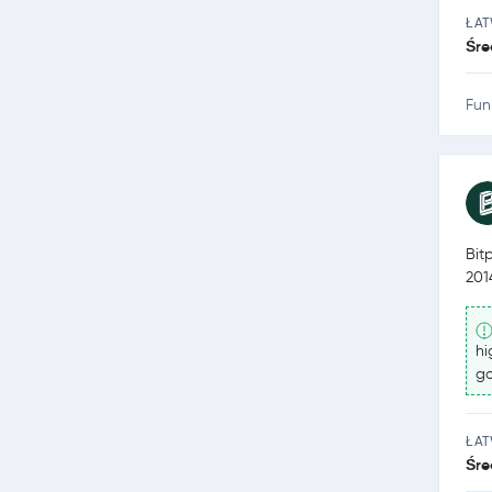
ŁA
Śre
Fun
Bit
201
hi
go
ŁA
Śre