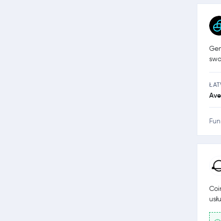
Gem
swo
ŁA
Ave
Fun
Coi
usł