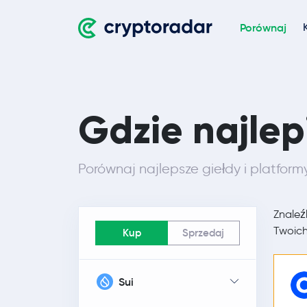
Porównaj
Gdzie najlep
Porównaj najlepsze giełdy i platform
Znaleź
Twoich
Kup
Sprzedaj
Sui