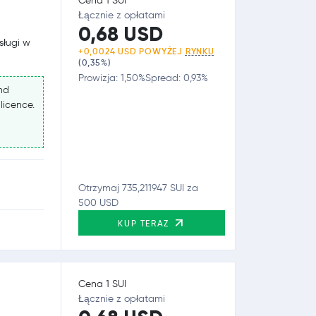
Cena 1 SUI
Łącznie z opłatami
0,68 USD
sługi w
+0,0024 USD POWYŻEJ
RYNKU
(0,35%)
Prowizja: 1,50%
Spread: 0,93%
nd
 licence.
Otrzymaj 735,211947 SUI za
500 USD
KUP TERAZ
Cena 1 SUI
Łącznie z opłatami