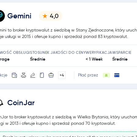
Gemini
4,0
ini to broker kryptowalut z siedzibą w Stany Zjednoczone, który uruch
je usługi w 2015 i oferuje kupno i sprzedaż ponad 83 kryptowalut.
TWOŚĆ OBSŁUGI
STOSUNEK JAKOŚCI DO CENY
WERYFIKACJA
WSPARCIE
rage
Średnie
< 1 Week
Średnie
kcje
Płać przez
+4
CoinJar
nJar to broker kryptowalut z siedzibą w Wielka Brytania, który uruchom
ugi w 2013 i oferuje kupno i sprzedaż ponad 70 kryptowalut.