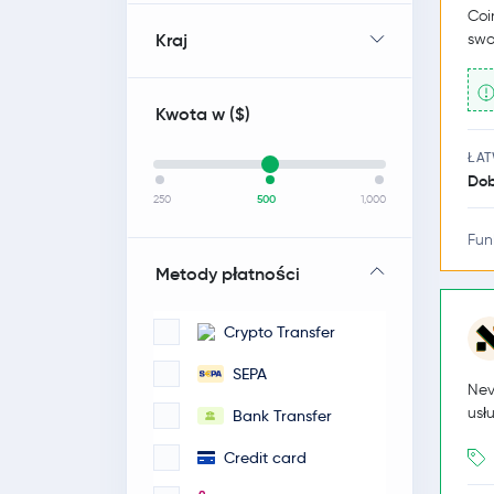
Coi
Kraj
swo
Kwota w (
$
)
ŁA
Dob
250
500
1,000
Fun
Metody płatności
Crypto Transfer
SEPA
Nev
usł
Bank Transfer
Credit card