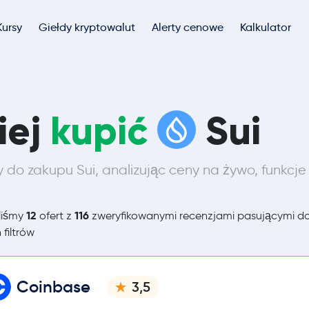
Kursy
Giełdy kryptowalut
Alerty cenowe
Kalkulator
iej
kupić
Sui
y do zakupu Sui, analizując ceny na żywo, funkcje
12
116
liśmy
ofert z
zweryfikowanymi recenzjami pasującymi d
 filtrów
Coinbase
3,5