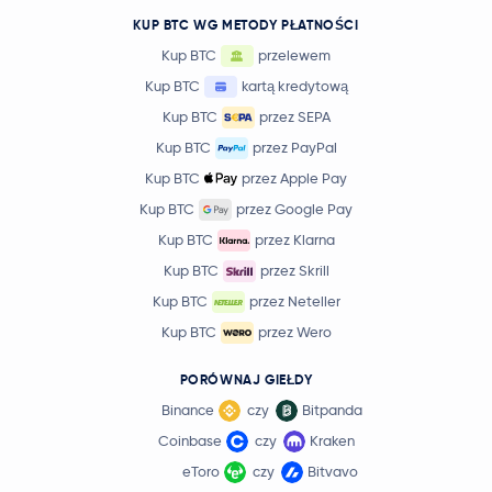
KUP BTC WG METODY PŁATNOŚCI
Kup BTC
przelewem
Kup BTC
kartą kredytową
Kup BTC
przez SEPA
Kup BTC
przez PayPal
Kup BTC
przez Apple Pay
Kup BTC
przez Google Pay
Kup BTC
przez Klarna
Kup BTC
przez Skrill
Kup BTC
przez Neteller
Kup BTC
przez Wero
PORÓWNAJ GIEŁDY
Binance
czy
Bitpanda
Coinbase
czy
Kraken
eToro
czy
Bitvavo