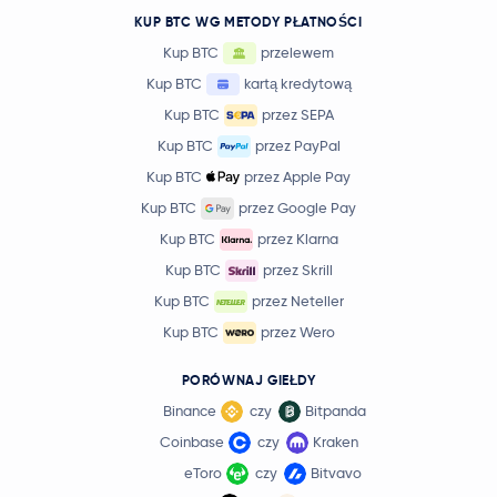
KUP BTC WG METODY PŁATNOŚCI
Kup BTC
przelewem
Kup BTC
kartą kredytową
Kup BTC
przez SEPA
Kup BTC
przez PayPal
Kup BTC
przez Apple Pay
Kup BTC
przez Google Pay
Kup BTC
przez Klarna
Kup BTC
przez Skrill
Kup BTC
przez Neteller
Kup BTC
przez Wero
PORÓWNAJ GIEŁDY
Binance
czy
Bitpanda
Coinbase
czy
Kraken
eToro
czy
Bitvavo