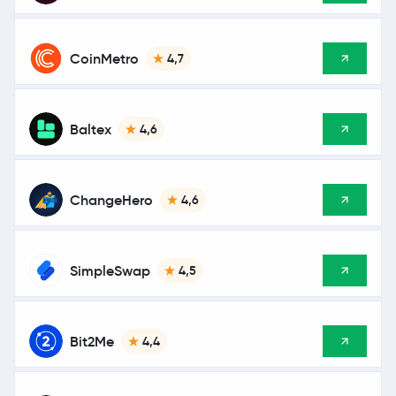
CoinMetro
4,7
Baltex
4,6
ChangeHero
4,6
SimpleSwap
4,5
Bit2Me
4,4