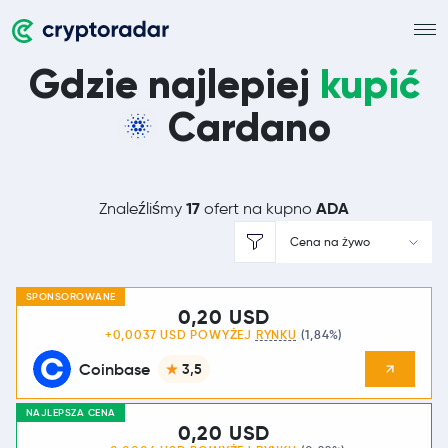
Gdzie najlepiej
kupić
Cardano
17
ADA
Znaleźliśmy
ofert na kupno
Cena na żywo
SPONSOROWANE
0,20 USD
+0,0037 USD POWYŻEJ
RYNKU
(1,84%)
Coinbase
3,5
NAJLEPSZA CENA
0,20 USD