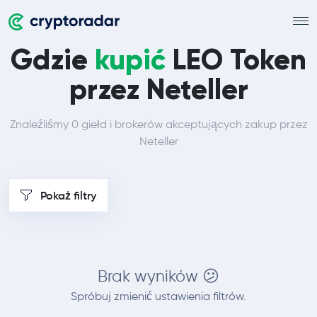
Gdzie
kupić
LEO Token
przez Neteller
Znaleźliśmy 0 giełd i brokerów akceptujących zakup przez
Neteller
Pokaż filtry
Brak wyników 😕
Spróbuj zmienić ustawienia filtrów.