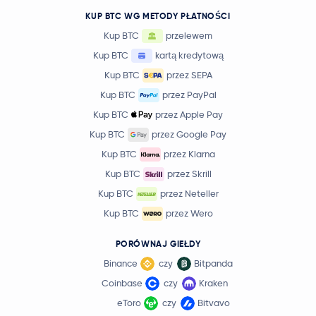
KUP BTC WG METODY PŁATNOŚCI
Kup BTC
przelewem
Kup BTC
kartą kredytową
Kup BTC
przez SEPA
Kup BTC
przez PayPal
Kup BTC
przez Apple Pay
Kup BTC
przez Google Pay
Kup BTC
przez Klarna
Kup BTC
przez Skrill
Kup BTC
przez Neteller
Kup BTC
przez Wero
PORÓWNAJ GIEŁDY
Binance
czy
Bitpanda
Coinbase
czy
Kraken
eToro
czy
Bitvavo