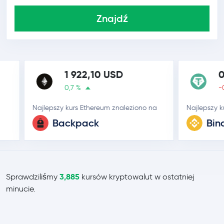
Znajdź
1 922,10 USD
0,9
0,7 %
-0,0 
Najlepszy kurs Ethereum znaleziono na
Najlepszy kurs 
Backpack
Binan
3,885
Sprawdziliśmy
kursów kryptowalut w ostatniej
minucie.