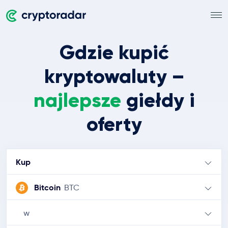
Gdzie kupić
kryptowaluty –
najlepsze
giełdy i
oferty
Kup
Bitcoin
BTC
w