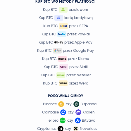
KUP BTC WG METODY PŁATNOŚCI
Kup BTC
przelewem
Kup BTC
kartą kredytową
Kup BTC
przez SEPA
Kup BTC
przez PayPal
Kup BTC
przez Apple Pay
Kup BTC
przez Google Pay
Kup BTC
przez Klarna
Kup BTC
przez Skrill
Kup BTC
przez Neteller
Kup BTC
przez Wero
PORÓWNAJ GIEŁDY
Binance
czy
Bitpanda
Coinbase
czy
Kraken
eToro
czy
Bitvavo
Cryptomus
czy
Neverless