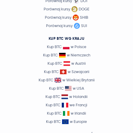
Porównaj kursy
DOT
Porównaj kursy
DOGE
Porównaj kursy
SHIB
Porównaj kursy
SUI
KUP BTC WG KRAJU
Kup BTC
w Polsce
Kup BTC
w Niemczech
Kup BTC
w Austrii
Kup BTC
w Szwajcarii
Kup BTC
w Wielkiej Brytanii
Kup BTC
w USA
Kup BTC
w Holandii
Kup BTC
we Francji
Kup BTC
w Irlandii
Kup BTC
w Europie