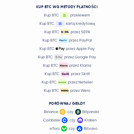
KUP BTC WG METODY PŁATNOŚCI
Kup BTC
przelewem
Kup BTC
kartą kredytową
Kup BTC
przez SEPA
Kup BTC
przez PayPal
Kup BTC
przez Apple Pay
Kup BTC
przez Google Pay
Kup BTC
przez Klarna
Kup BTC
przez Skrill
Kup BTC
przez Neteller
Kup BTC
przez Wero
PORÓWNAJ GIEŁDY
Binance
czy
Bitpanda
Coinbase
czy
Kraken
eToro
czy
Bitvavo