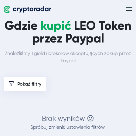
Gdzie
kupić
LEO Token
przez Paypal
Znaleźliśmy 1 giełd i brokerów akceptujących zakup przez
Paypal
Pokaż filtry
Brak wyników 😕
Spróbuj zmienić ustawienia filtrów.