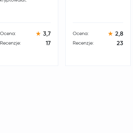
SHIBA INU
SHIB
Avalanche
AVAX
3,7
2,8
Ocena:
Ocena:
Uniswap
UNI
17
23
Recenzje:
Recenzje:
Aave
AAVE
Pepe
PEPE
Fantom
FTM
Ethereum Classic
ETC
Polygon Ecosystem Token
POL
Quant
QNT