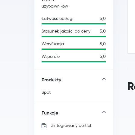
użytkowników
Łatwość obsługi
5,0
Stosunek jakości do ceny
5,0
Weryfikacja
5,0
Wsparcie
5,0
Produkty
R
Spot
Funkcje
Zintegrowany portfel