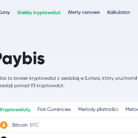
Kursy
Giełdy kryptowalut
Alerty cenowe
Kalkulator
Paybis
bis to broker kryptowalut z siedzibą w Łotwa, który uruchomił 
zedaż ponad 93 kryptowalut.
Kryptowaluty
Fiat Currencies
Metody płatności
Meto
Bitcoin
BTC