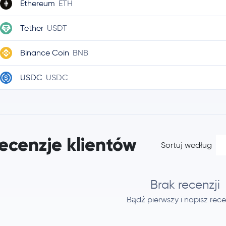
Ethereum
ETH
Tether
USDT
Binance Coin
BNB
USDC
USDC
Ripple
XRP
TRON
TRX
ecenzje klientów
Sortuj według
Dogecoin
DOGE
Zcash
ZEC
Brak recenzji
Bądź pierwszy i napisz rece
Cardano
ADA
Wrapped Bitcoin
WBTC