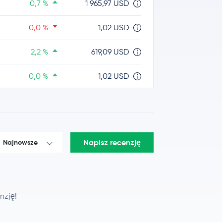
0,7 %
1 965,97 USD
-0,0 %
1,02 USD
2,2 %
619,09 USD
0,0 %
1,02 USD
2,7 %
1,07 USD
0,4 %
0,34 USD
Napisz recenzję
Najnowsze
2,2 %
0,0726 USD
-0,6 %
516,95 USD
nzję!
-0,4 %
0,21 USD