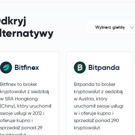
Chainlink
LINK
dkryj
Wybierz giełdę
Stellar Lumens
XLM
lternatywy
Dai
DAI
Bitcoin Cash
BCH
Bitfinex
Bitpanda
Toncoin
TON
Bitfinex to broker
Bitpanda to broker
Gram (prev. Toncoin)
GRAM
kryptowalut z siedzibą
kryptowalut z siedzibą
w SRA Hongkong
w Austria, który
Litecoin
LTC
(Chiny), który uruchomił
uruchomił swoje usługi
swoje usługi w 2012 i
w i oferuje kupno i
Hedera Hashgraph
HBAR
oferuje kupno i
sprzedaż ponad 290
sprzedaż ponad 29
kryptowalut.
Polkadot
DOT
kryptowalut.