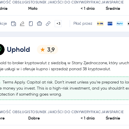
TWOŚĆ OBSŁUGI
STOSUNEK JAKOŚCI DO CENY
WERYFIKACJA
WSPARCIE
dnie
Mało
< 1 dnia
Średnie
kcje
Płać przez
+3
Uphold
3,9
old to broker kryptowalut z siedzibą w Stany Zjednoczone, który uruc
je usługi w i oferuje kupno i sprzedaż ponad 38 kryptowalut.
Terms Apply. Capital at risk. Don’t invest unless you’re prepared to los
e money you invest. This is a high-risk investment, and you shouldn't 
otection if something goes wrong.
TWOŚĆ OBSŁUGI
STOSUNEK JAKOŚCI DO CENY
WERYFIKACJA
WSPARCIE
re
Dobre
< 1 dnia
Średnie