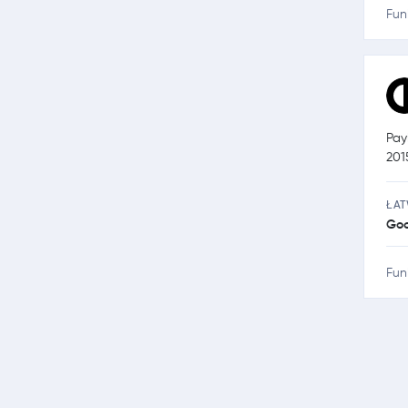
Fun
Pay
201
ŁA
Go
Fun