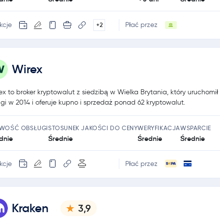
kcje
Płać przez
+2
Wirex
ex to broker kryptowalut z siedzibą w Wielka Brytania, który uruchomił
ugi w 2014 i oferuje kupno i sprzedaż ponad 62 kryptowalut.
TWOŚĆ OBSŁUGI
STOSUNEK JAKOŚCI DO CENY
WERYFIKACJA
WSPARCIE
dnie
Średnie
Średnie
Średnie
kcje
Płać przez
Kraken
3,9