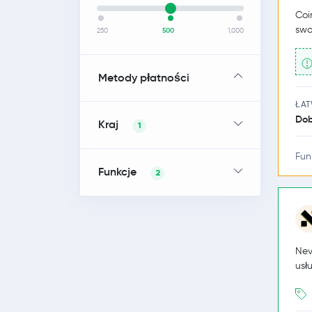
Coi
swo
250
500
1,000
Metody płatności
ŁA
Dob
Kraj
1
Fun
Funkcje
2
Nev
usł