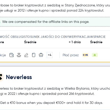
nbase to broker kryptowalut z siedzibą w Stany Zjednoczone, który ur
je usługi w 2012 i oferuje kupno i sprzedaż ponad 224 kryptowalut.
We are compensated for the affiliate links on this page.
TWOŚĆ OBSŁUGI
STOSUNEK JAKOŚCI DO CENY
WERYFIKACJA
WSPARCIE
re
Średnie
< 1 dnia
Średnie
kcje
Płać przez
+4
Neverless
erless to broker kryptowalut z siedzibą w Wielka Brytania, który uruch
ugi w 2022 i oferuje kupno i sprzedaż ponad 266 kryptowalut.
Get a €10 bonus when you deposit €100+ and hold it for 30 days.