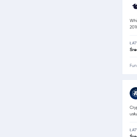
Whi
201
ŁA
Śre
Fun
Cry
usł
ŁA
Śre