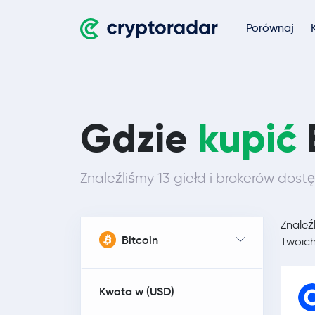
Porównaj
Gdzie
kupić
Znaleźliśmy 13 giełd i brokerów dostę
Znaleź
Bitcoin
Twoich
Kwota w (
USD
)