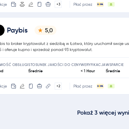
kcje
Płać przez
+3
Paybis
5,0
bis to broker kryptowalut z siedzibą w Łotwa, który uruchomił swoje us
5 i oferuje kupno i sprzedaż ponad 93 kryptowalut.
TWOŚĆ OBSŁUGI
STOSUNEK JAKOŚCI DO CENY
WERYFIKACJA
WSPARCIE
od
Średnie
< 1 Hour
Średnie
kcje
Płać przez
+2
Pokaż 3 więcej wyn