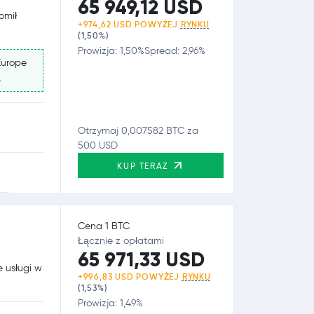
65 949,12 USD
omił
+974,62 USD POWYŻEJ
RYNKU
(1,50%)
Prowizja: 1,50%
Spread: 2,96%
Europe
.
Otrzymaj 0,007582 BTC za
500 USD
KUP TERAZ
Cena 1 BTC
Łącznie z opłatami
65 971,33 USD
e usługi w
+996,83 USD POWYŻEJ
RYNKU
(1,53%)
Prowizja: 1,49%