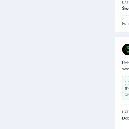
ŁA
Śre
Fun
Uph
swo
th
pr
ŁA
Dob