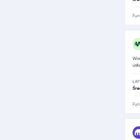
Fun
Wir
usł
ŁA
Śre
Fun