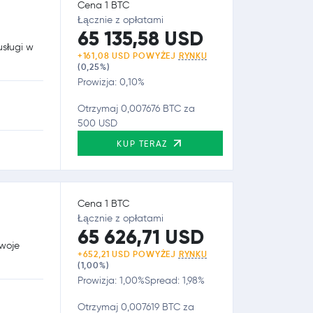
Cena 1 BTC
Łącznie z opłatami
65 135,58 USD
usługi w
+161,08 USD POWYŻEJ
RYNKU
(0,25%)
Prowizja: 0,10%
Otrzymaj 0,007676 BTC za
500 USD
KUP TERAZ
Cena 1 BTC
Łącznie z opłatami
65 626,71 USD
swoje
+652,21 USD POWYŻEJ
RYNKU
(1,00%)
Prowizja: 1,00%
Spread: 1,98%
Otrzymaj 0,007619 BTC za