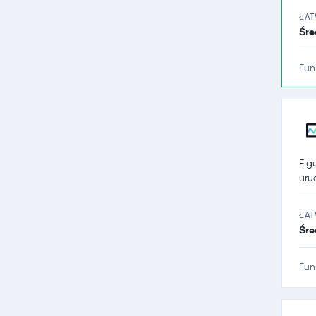
ŁA
Śre
Fun
Fig
uru
ŁA
Śre
Fun