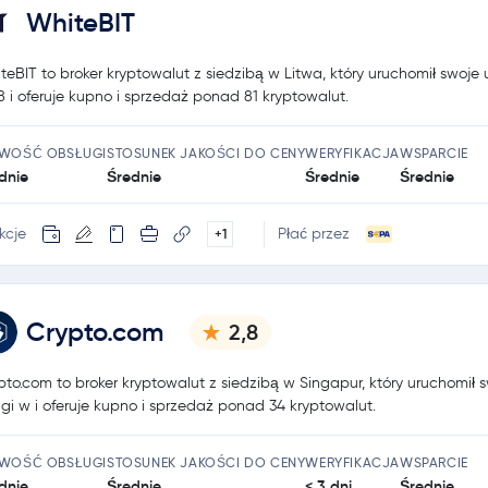
WhiteBIT
teBIT to broker kryptowalut z siedzibą w Litwa, który uruchomił swoje 
8 i oferuje kupno i sprzedaż ponad 81 kryptowalut.
TWOŚĆ OBSŁUGI
STOSUNEK JAKOŚCI DO CENY
WERYFIKACJA
WSPARCIE
dnie
Średnie
Średnie
Średnie
kcje
Płać przez
+1
Crypto.com
2,8
pto.com to broker kryptowalut z siedzibą w Singapur, który uruchomił 
ugi w i oferuje kupno i sprzedaż ponad 34 kryptowalut.
TWOŚĆ OBSŁUGI
STOSUNEK JAKOŚCI DO CENY
WERYFIKACJA
WSPARCIE
dnie
Średnie
< 3 dni
Średnie