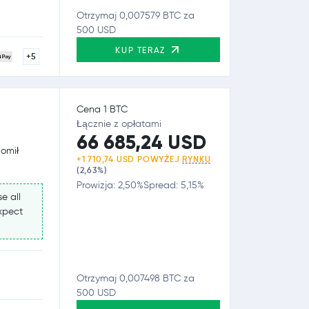
Otrzymaj 0,007579 BTC za
500 USD
KUP TERAZ
+5
Cena 1 BTC
Łącznie z opłatami
66 685,24 USD
homił
+1 710,74 USD POWYŻEJ
RYNKU
(2,63%)
Prowizja: 2,50%
Spread: 5,15%
e all
expect
Otrzymaj 0,007498 BTC za
500 USD