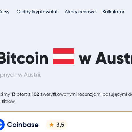
Kursy
Giełdy kryptowalut
Alerty cenowe
Kalkulator
Bitcoin
w Austr
pnych w Austrii.
13
102
liśmy
ofert z
zweryfikowanymi recenzjami pasującymi d
 filtrów
Coinbase
3,5