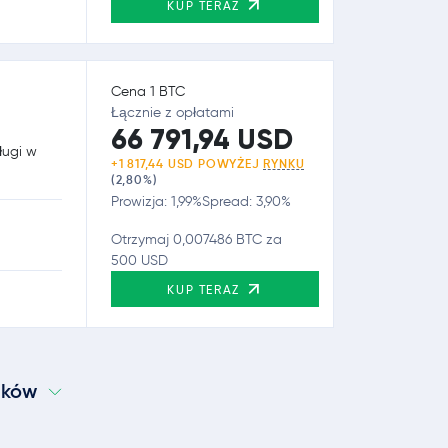
KUP TERAZ
Cena 1 BTC
Łącznie z opłatami
66 791,94 USD
ługi w
+1 817,44 USD POWYŻEJ
RYNKU
(2,80%)
Prowizja: 1,99%
Spread: 3,90%
Otrzymaj 0,007486 BTC za
500 USD
KUP TERAZ
ików