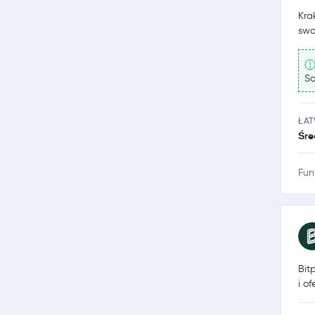
Kra
swo
So
ŁA
Śre
Fun
Bit
i o