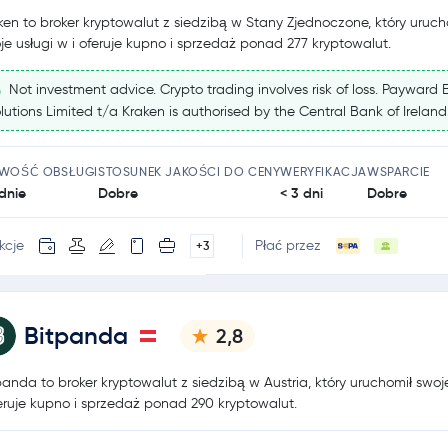
ken to broker kryptowalut z siedzibą w Stany Zjednoczone, który uruch
je usługi w i oferuje kupno i sprzedaż ponad 277 kryptowalut.
Not investment advice. Crypto trading involves risk of loss. Payward 
lutions Limited t/a Kraken is authorised by the Central Bank of Ireland
TWOŚĆ OBSŁUGI
STOSUNEK JAKOŚCI DO CENY
WERYFIKACJA
WSPARCIE
dnie
Dobre
< 3 dni
Dobre
kcje
Płać przez
+3
Bitpanda
2,8
panda to broker kryptowalut z siedzibą w Austria, który uruchomił swoj
feruje kupno i sprzedaż ponad 290 kryptowalut.