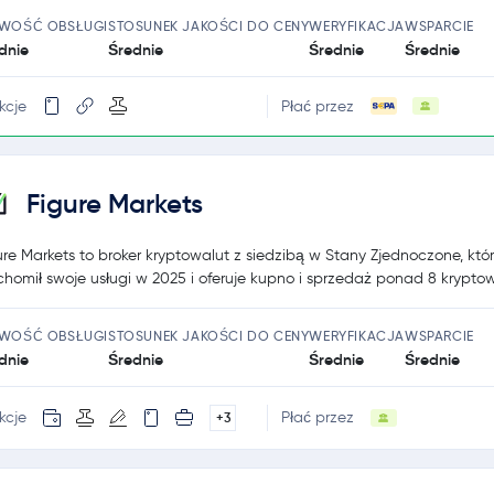
TWOŚĆ OBSŁUGI
STOSUNEK JAKOŚCI DO CENY
WERYFIKACJA
WSPARCIE
dnie
Średnie
Średnie
Średnie
kcje
Płać przez
Figure Markets
ure Markets to broker kryptowalut z siedzibą w Stany Zjednoczone, któ
chomił swoje usługi w 2025 i oferuje kupno i sprzedaż ponad 8 kryptow
TWOŚĆ OBSŁUGI
STOSUNEK JAKOŚCI DO CENY
WERYFIKACJA
WSPARCIE
dnie
Średnie
Średnie
Średnie
kcje
Płać przez
+3