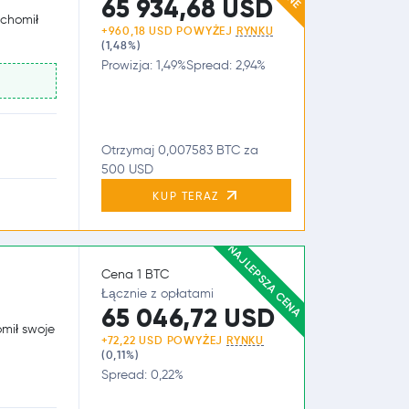
65 934,68 USD
uchomił
+960,18 USD POWYŻEJ
RYNKU
(1,48%)
Prowizja: 1,49%
Spread: 2,94%
Otrzymaj 0,007583 BTC za
500 USD
KUP TERAZ
NAJLEPSZA CENA
Cena 1 BTC
Łącznie z opłatami
65 046,72 USD
omił swoje
+72,22 USD POWYŻEJ
RYNKU
(0,11%)
Spread: 0,22%