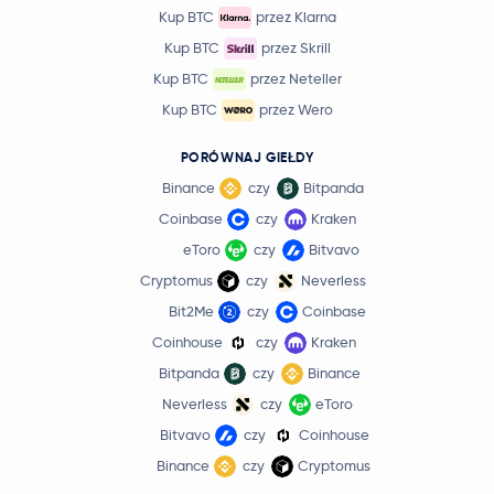
Kup BTC
przez Klarna
Kup BTC
przez Skrill
Kup BTC
przez Neteller
Kup BTC
przez Wero
PORÓWNAJ GIEŁDY
Binance
czy
Bitpanda
Coinbase
czy
Kraken
eToro
czy
Bitvavo
Cryptomus
czy
Neverless
Bit2Me
czy
Coinbase
Coinhouse
czy
Kraken
Bitpanda
czy
Binance
Neverless
czy
eToro
Bitvavo
czy
Coinhouse
Binance
czy
Cryptomus