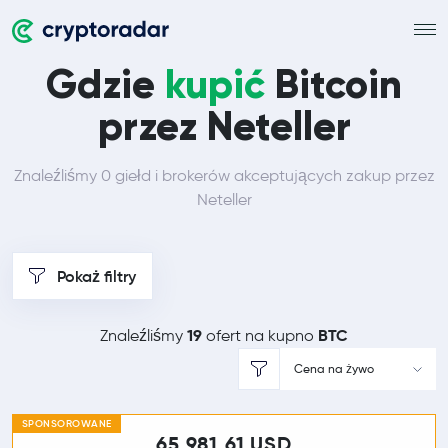
Gdzie
kupić
Bitcoin
przez Neteller
Znaleźliśmy 0 giełd i brokerów akceptujących zakup przez
Neteller
Pokaż filtry
19
BTC
Znaleźliśmy
ofert na kupno
Cena na żywo
SPONSOROWANE
65 981,61 USD