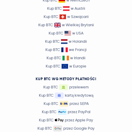
Kup BTC
w Niemczech
Kup BTC
w Austrii
Kup BTC
w Szwajcarii
Kup BTC
w Wielkiej Brytanii
Kup BTC
w USA
Kup BTC
w Holandii
Kup BTC
we Francji
Kup BTC
w Irlandii
Kup BTC
w Europie
KUP BTC WG METODY PŁATNOŚCI
Kup BTC
przelewem
Kup BTC
kartą kredytową
Kup BTC
przez SEPA
Kup BTC
przez PayPal
Kup BTC
przez Apple Pay
Kup BTC
przez Google Pay