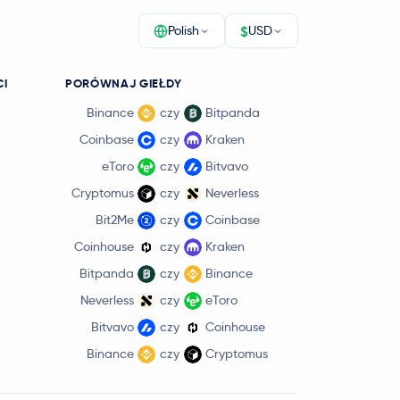
$
Polish
USD
CI
PORÓWNAJ GIEŁDY
Binance
czy
Bitpanda
Coinbase
czy
Kraken
eToro
czy
Bitvavo
Cryptomus
czy
Neverless
Bit2Me
czy
Coinbase
Coinhouse
czy
Kraken
Bitpanda
czy
Binance
Neverless
czy
eToro
Bitvavo
czy
Coinhouse
Binance
czy
Cryptomus