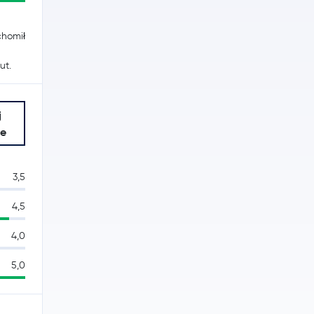
chomił
ut.
j
je
3,5
4,5
4,0
5,0