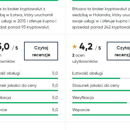
s to broker kryptowalut z
Bitvavo to broker kryptowalut z
ibą w Łotwa, który uruchomił
siedzibą w Holandia, który uru
 usługi w 2015 i oferuje kupno i
swoje usługi w i oferuje kupno i
daż ponad 93 kryptowalut.
sprzedaż ponad 242 kryptowal
5,0
4,2
Czytaj
Czyta
/ 5
/ 5
recenzje
recenz
2
n
ocen
kowników
użytkowników
ść obsługi
5,0
Łatwość obsługi
nek jakości do ceny
5,0
Stosunek jakości do ceny
ikacja
5,0
Weryfikacja
rcie
5,0
Wsparcie