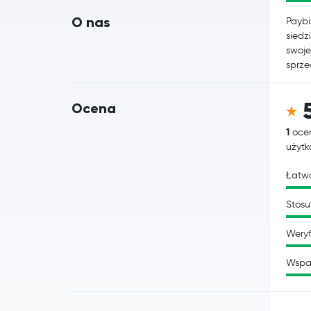
O nas
Paybi
siedz
swoje
sprze
Ocena
1
oce
użyt
Łatwo
Stosu
Weryf
Wspa