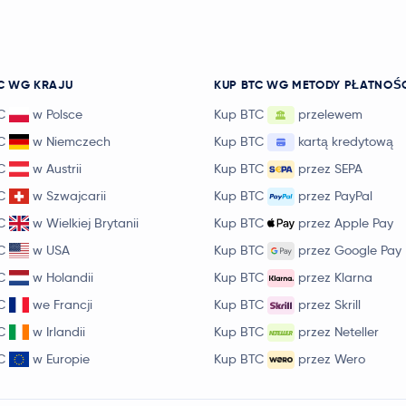
C WG KRAJU
KUP BTC WG METODY PŁATNOŚ
C
w Polsce
Kup BTC
przelewem
C
w Niemczech
Kup BTC
kartą kredytową
C
w Austrii
Kup BTC
przez SEPA
C
w Szwajcarii
Kup BTC
przez PayPal
C
w Wielkiej Brytanii
Kup BTC
przez Apple Pay
C
w USA
Kup BTC
przez Google Pay
C
w Holandii
Kup BTC
przez Klarna
C
we Francji
Kup BTC
przez Skrill
C
w Irlandii
Kup BTC
przez Neteller
C
w Europie
Kup BTC
przez Wero