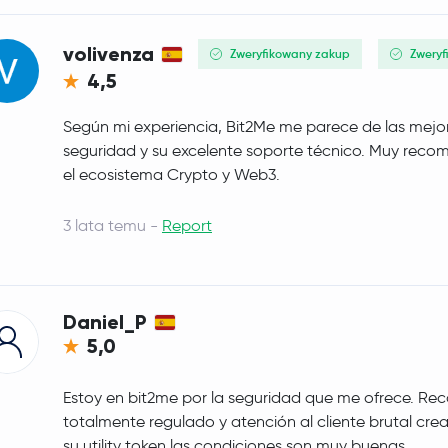
volivenza
Zweryfikowany zakup
Zweryf
4,5
Según mi experiencia, Bit2Me me parece de las mejor
seguridad y su excelente soporte técnico. Muy rec
el ecosistema Crypto y Web3.
3 lata temu -
Report
Daniel_P
5,0
Estoy en bit2me por la seguridad que me ofrece. Re
totalmente regulado y atención al cliente brutal c
su utility token las condiciones son muy buenas.