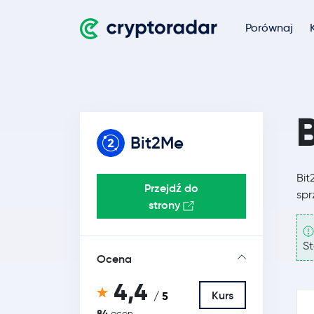
Porównaj
Bit2Me
Bit
Przejdź do
spr
strony
St
Ocena
4,4
Kurs
/ 5
84
ocen