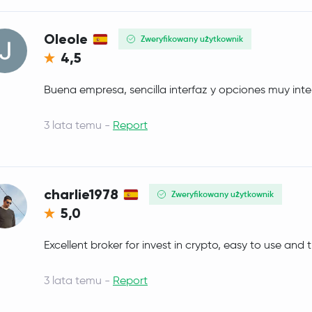
Zcash
ZEC
Oleole
Zweryfikowany użytkownik
Litecoin
LTC
4,5
Terra
LUNA
Buena empresa, sencilla interfaz y opciones muy int
3 lata temu -
Report
charlie1978
Zweryfikowany użytkownik
5,0
Excellent broker for invest in crypto, easy to use an
3 lata temu -
Report