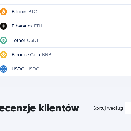
Bitcoin
BTC
Ethereum
ETH
Tether
USDT
Binance Coin
BNB
USDC
USDC
Ripple
XRP
TRON
TRX
ecenzje klientów
Sortuj według
Dogecoin
DOGE
Cardano
ADA