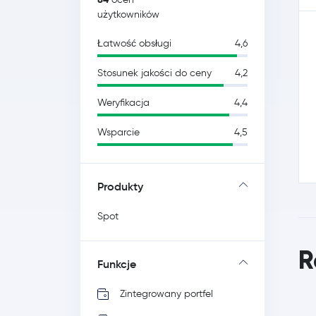
użytkowników
Łatwość obsługi
4,6
Stosunek jakości do ceny
4,2
Weryfikacja
4,4
Wsparcie
4,5
Produkty
Spot
R
Funkcje
Zintegrowany portfel