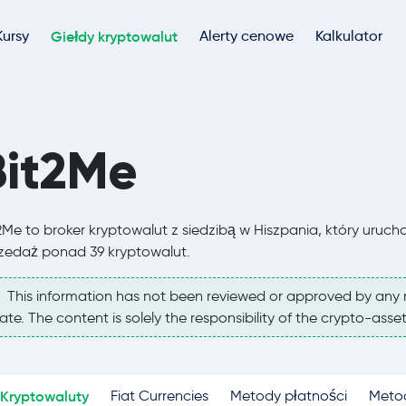
Kursy
Giełdy kryptowalut
Alerty cenowe
Kalkulator
Bit2Me
2Me to broker kryptowalut z siedzibą w Hiszpania, który urucho
zedaż ponad 39 kryptowalut.
This information has not been reviewed or approved by any 
ate. The content is solely the responsibility of the crypto-asset
Kryptowaluty
Fiat Currencies
Metody płatności
Meto