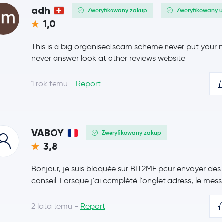
adh
Zweryfikowany zakup
Zweryfikowany 
Monero
XMR
1,0
Chainlink
LINK
This is a big organised scam scheme never put your
never answer look at other reviews website
Stellar Lumens
XLM
1 rok temu -
Report
Bitcoin Cash
BCH
Toncoin
TON
VABOY
Zweryfikowany zakup
SHIBA INU
SHIB
3,8
Polkadot
DOT
Bonjour, je suis bloquée sur BIT2ME pour envoyer de
conseil. Lorsque j'ai complété l'onglet adress, le mes
Sui
SUI
2 lata temu -
Report
Avalanche
AVAX