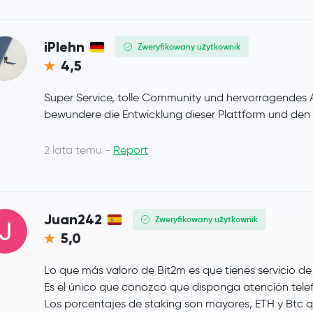
Uniswap
UNI
iPlehn
Zweryfikowany użytkownik
NEAR Protocol
NEAR
4,5
Aave
AAVE
Super Service, tolle Community und hervorragendes A
bewundere die Entwicklung dieser Plattform und de
Pepe
PEPE
2 lata temu -
Report
Filecoin
FIL
Cosmos
ATOM
Juan242
Zweryfikowany użytkownik
Aptos
APT
5,0
VeChain
VET
Lo que más valoro de Bit2m es que tienes servicio de
Es el único que conozco que disponga atención tele
Dash
DASH
Los porcentajes de staking son mayores, ETH y Btc 