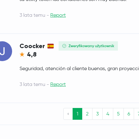
3 lata temu -
Report
Coocker
Zweryfikowany użytkownik
4,8
Seguridad, atención al cliente buenas, gran proyecc
3 lata temu -
Report
‹
1
2
3
4
5
6