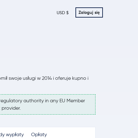
Zaloguj się
USD $
mił swoje usługi w 2014 i oferuje kupno i
regulatory authority in any EU Member
 provider.
dy wypłaty
Opłaty