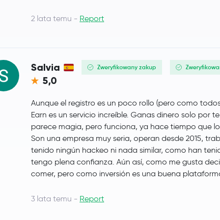
Tezos
XTZ
2 lata temu -
Report
IOTA
IOTA
Polygon
MATIC
Salvia
Zweryfikowany zakup
Zweryfikowa
5,0
Neo
NEO
Aunque el registro es un poco rollo (pero como todo
Maker
MKR
Earn es un servicio increíble. Ganas dinero solo por t
parece magia, pero funciona, ya hace tiempo que lo
Basic Attention Token
BAT
Son una empresa muy seria, operan desde 2015, tra
tenido ningún hackeo ni nada similar, como han tenid
Solana
SOL
tengo plena confianza. Aún así, como me gusta decir
comer, pero como inversión es una buena plataform
EOS
EOS
3 lata temu -
Report
Qtum
QTUM