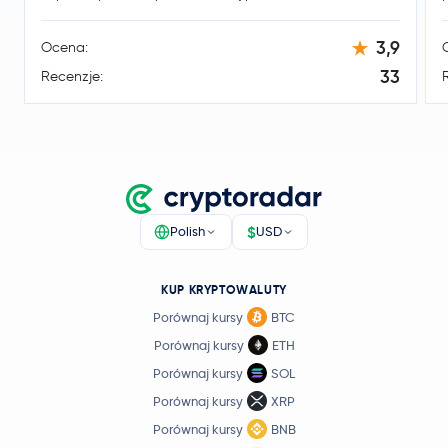
Lighter
LIT
3,9
Ocena:
Venice Token
VVV
33
Recenzje:
3,62 USD
Cosmos
ATOM
0,0 %
Arbitrum
ARB
Flare Network
FLR
$
Polish
USD
4,02 USD
Aptos
APT
-1,6 %
KUP KRYPTOWALUTY
Porównaj kursy
BTC
PancakeSwap
CAKE
Porównaj kursy
ETH
Porównaj kursy
SOL
Injective Protocol
INJ
Porównaj kursy
XRP
Porównaj kursy
BNB
Aerodrome Finance
AERO