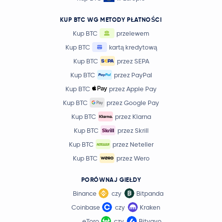
Lido DAO
LDO
KUP BTC WG METODY PŁATNOŚCI
Kup BTC
przelewem
Pendle
PENDLE
Kup BTC
kartą kredytową
Kup BTC
przez SEPA
Monad
MON
Kup BTC
przez PayPal
0,20 USD
Kup BTC
przez Apple Pay
Tezos
XTZ
-0,2 %
Kup BTC
przez Google Pay
Kup BTC
przez Klarna
Bonk
BONK
Kup BTC
przez Skrill
Celestia
TIA
Kup BTC
przez Neteller
Kup BTC
przez Wero
Floki Inu
FLOKI
PORÓWNAJ GIEŁDY
Optimism
OP
Binance
czy
Bitpanda
Coinbase
czy
Kraken
Syrup Token
SYRUP
eToro
czy
Bitvavo