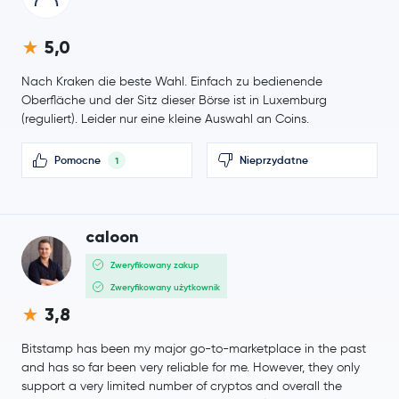
PAX Gold
PAXG
5,0
BitTensor
TAO
Nach Kraken die beste Wahl. Einfach zu bedienende
Oberfläche und der Sitz dieser Börse ist in Luxemburg
Ondo
ONDO
(reguliert). Leider nur eine kleine Auswahl an Coins.
Official World Liberty Financial
WLFI
Pomocne
Nieprzydatne
1
90,38 USD
Aave
AAVE
0,9 %
caloon
Mantle
MNT
Zweryfikowany zakup
Zweryfikowany użytkownik
0,000003 USD
3,8
Pepe
PEPE
0,8 %
Bitstamp has been my major go-to-marketplace in the past
Internet Computer
ICP
and has so far been very reliable for me. However, they only
support a very limited number of cryptos and overall the