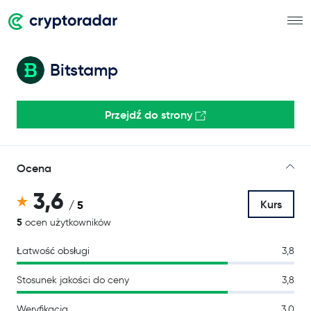
Bitstamp
Przejdź do strony
Ocena
3,6
Kurs
/ 5
5
ocen użytkowników
Łatwość obsługi
3,8
Stosunek jakości do ceny
3,8
Weryfikacja
3,0