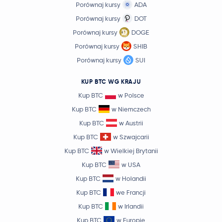
Porównaj kursy
ADA
Pudgy Penguins
PENGU
Porównaj kursy
DOT
Porównaj kursy
DOGE
Virtuals Protocol
VIRTUAL
Porównaj kursy
SHIB
Porównaj kursy
SUI
Artificial Superintelligence Alliance
FET
KUP BTC WG KRAJU
OFFICIAL TRUMP
TRUMP
Kup BTC
w Polsce
Kup BTC
w Niemczech
Curve DAO Token
CRV
Kup BTC
w Austrii
Kup BTC
w Szwajcarii
XDC Network
XDC
Kup BTC
w Wielkiej Brytanii
Pyth Network
PYTH
Kup BTC
w USA
Kup BTC
w Holandii
EURC
EURC
Kup BTC
we Francji
Kup BTC
w Irlandii
Sei
SEI
Kup BTC
w Europie