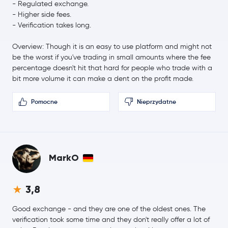
Cardano
ADA
- Regulated exchange.
-0,5 %
- Higher side fees.
- Verification takes long.
8,22 USD
Chainlink
LINK
0,3 %
Overview: Though it is an easy to use platform and might not
be the worst if you've trading in small amounts where the fee
0,16 USD
percentage doesn't hit that hard for people who trade with a
Stellar Lumens
XLM
0,1 %
bit more volume it can make a dent on the profit made.
Dai
DAI
Pomocne
Nieprzydatne
216,66 USD
Bitcoin Cash
BCH
1,6 %
MarkO
1,36 USD
Toncoin
TON
0,0 %
3,8
Global Dollar
USDG
Good exchange - and they are one of the oldest ones. The
Hedera Hashgraph
HBAR
verification took some time and they don't really offer a lot of