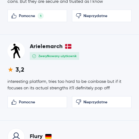
coins. But they are secure and trusted as I know
PayPal USD
PYUSD
Pomocne
Nieprzydatne
1
0,000005 USD
SHIBA INU
SHIB
-1,1 %
0,82 USD
Arielemarch
Polkadot
DOT
0,0 %
Zweryfikowany użytkownik
0,68 USD
3,2
Sui
SUI
-0,1 %
interesting platform, tries too hard to be coinbase but if it
6,46 USD
focuses on its actual strengths it'll definitely pop off!
Avalanche
AVAX
0,2 %
Pomocne
Nieprzydatne
3,99 USD
Uniswap
UNI
0,1 %
1,61 USD
NEAR Protocol
NEAR
-4,1 %
Flury