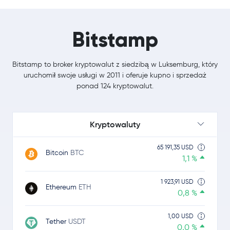
Bitstamp
Bitstamp to broker kryptowalut z siedzibą w Luksemburg, który
uruchomił swoje usługi w 2011 i oferuje kupno i sprzedaż
ponad 124 kryptowalut.
Kryptowaluty
65 191,35 USD
Bitcoin
BTC
1,1 %
1 923,91 USD
Ethereum
ETH
0,8 %
1,00 USD
Tether
USDT
0,0 %