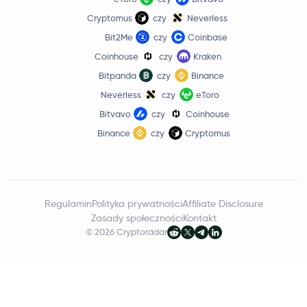
Cryptomus
czy
Neverless
Ripple USD
RLUSD
Bit2Me
czy
Coinbase
Coinhouse
czy
Kraken
Starknet
STRK
Bitpanda
czy
Binance
Raydium
RAY
Neverless
czy
eToro
Bitvavo
czy
Coinhouse
Compound
COMP
Binance
czy
Cryptomus
Axie Infinity
AXS
Ethereum Name Service
ENS
Regulamin
Polityka prywatności
Affiliate Disclosure
Zasady społeczności
Kontakt
Jito
JTO
© 2026 Cryptoradar
Polygon
MATIC
dogwifhat
WIF