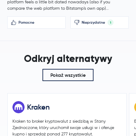
platform feels a little bit dated nowadays (also if you
Fantom
FTM
compare the web platform to Bitstamp's own app)...
Worldcoin
WLD
Pomocne
Nieprzydatne
1
Ethereum Classic
ETC
Aster
ASTER
Odkryj alternatywy
Ethena
ENA
Pokaż wszystkie
Polygon Ecosystem Token
POL
Algorand
ALGO
Kraken
Quant
QNT
Kraken to broker kryptowalut z siedzibą w Stany
Jupiter Exchange Token
JUP
Zjednoczone, który uruchomił swoje usługi w i oferuje
kupno i sprzedaż ponad 277 kryptowalut.