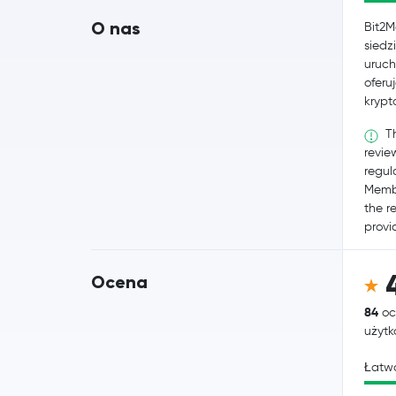
O nas
Bit2M
siedz
uruch
oferu
krypt
Th
revie
regul
Membe
the r
provid
Ocena
84
oc
użyt
Łatwo