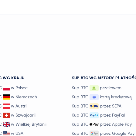
C WG KRAJU
KUP BTC WG METODY PŁATNOŚ
C
w Polsce
Kup BTC
przelewem
C
w Niemczech
Kup BTC
kartą kredytową
C
w Austrii
Kup BTC
przez SEPA
C
w Szwajcarii
Kup BTC
przez PayPal
C
w Wielkiej Brytanii
Kup BTC
przez Apple Pay
C
w USA
Kup BTC
przez Google Pay