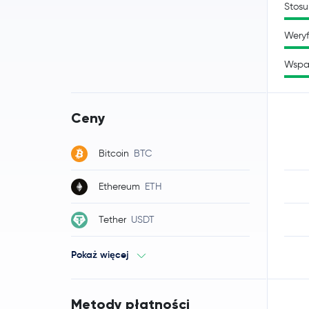
Stosu
Weryf
Wspa
Ceny
Bitcoin
BTC
Ethereum
ETH
Tether
USDT
Pokaż więcej
Metody płatności