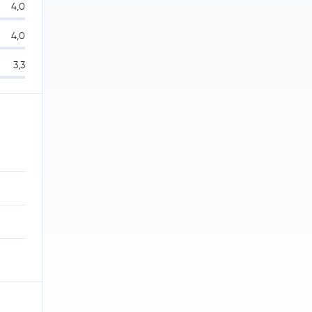
4,0
4,0
3,3