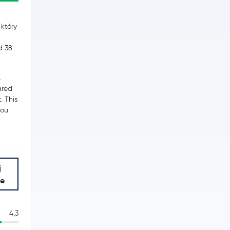
który
d 38
.
ared
. This
you
j
je
4,3