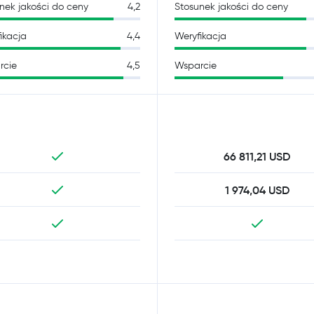
nek jakości do ceny
4,2
Stosunek jakości do ceny
ikacja
4,4
Weryfikacja
rcie
4,5
Wsparcie
66 811,21 USD
1 974,04 USD