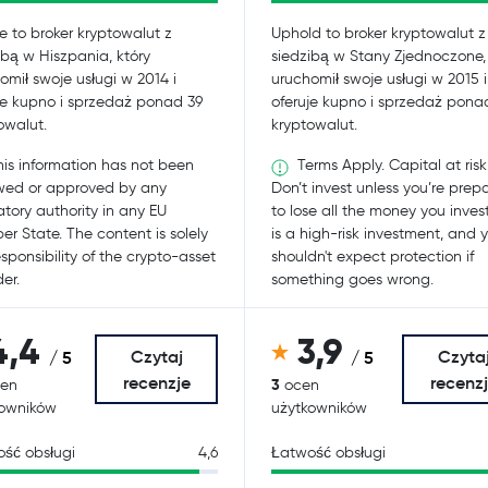
e to broker kryptowalut z
Uphold to broker kryptowalut z
ibą w Hiszpania, który
siedzibą w Stany Zjednoczone, 
omił swoje usługi w 2014 i
uruchomił swoje usługi w 2015 i
je kupno i sprzedaż ponad 39
oferuje kupno i sprzedaż pona
owalut.
kryptowalut.
is information has not been
Terms Apply. Capital at risk
wed or approved by any
Don’t invest unless you’re prep
atory authority in any EU
to lose all the money you invest
r State. The content is solely
is a high-risk investment, and 
esponsibility of the crypto-asset
shouldn't expect protection if
er.
something goes wrong.
4,4
3,9
Czytaj
Czyta
/ 5
/ 5
recenzje
recenz
3
en
ocen
kowników
użytkowników
ść obsługi
4,6
Łatwość obsługi