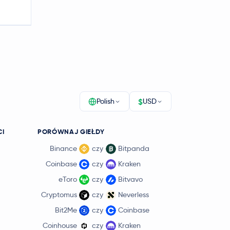
$
Polish
USD
CI
PORÓWNAJ GIEŁDY
Binance
czy
Bitpanda
Coinbase
czy
Kraken
eToro
czy
Bitvavo
Cryptomus
czy
Neverless
Bit2Me
czy
Coinbase
Coinhouse
czy
Kraken