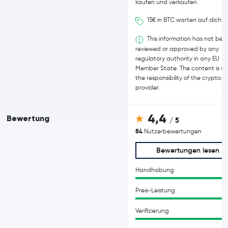
kaufen und verkaufen.
15€ in BTC warten auf dich!
This information has not bee
reviewed or approved by any
regulatory authority in any EU
Member State. The content is sol
the responsibility of the crypto-
provider.
4,4
Bewertung
/ 5
84
Nutzerbewertungen
Bewertungen lesen
Handhabung
Preis-Leistung
Verifizierung