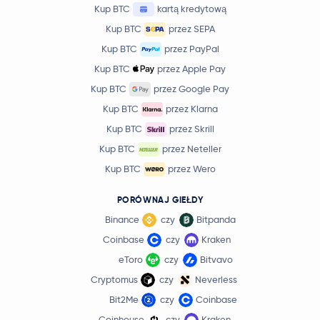
Kup BTC
kartą kredytową
Kup BTC
przez SEPA
Kup BTC
przez PayPal
Kup BTC
przez Apple Pay
Kup BTC
przez Google Pay
Kup BTC
przez Klarna
Kup BTC
przez Skrill
Kup BTC
przez Neteller
Kup BTC
przez Wero
PORÓWNAJ GIEŁDY
Binance
czy
Bitpanda
Coinbase
czy
Kraken
eToro
czy
Bitvavo
Cryptomus
czy
Neverless
Bit2Me
czy
Coinbase
Coinhouse
czy
Kraken