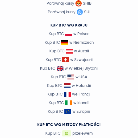
Porównaj kursy
SHIB
Porównaj kursy
SUI
KUP BTC WG KRAJU
Kup BTC
w Polsce
Kup BTC
w Niemczech
Kup BTC
w Austrii
Kup BTC
w Szwajcarii
Kup BTC
w Wielkiej Brytanii
Kup BTC
w USA
Kup BTC
w Holandii
Kup BTC
we Francji
Kup BTC
w Irlandii
Kup BTC
w Europie
KUP BTC WG METODY PŁATNOŚCI
Kup BTC
przelewem