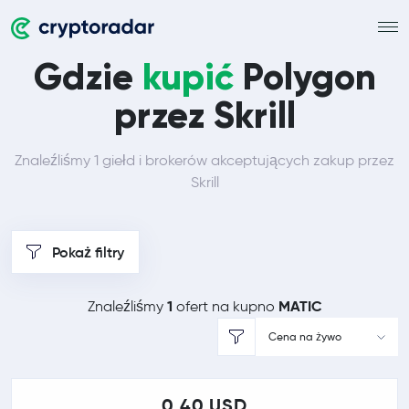
Gdzie
kupić
Polygon
przez Skrill
Znaleźliśmy 1 giełd i brokerów akceptujących zakup przez
Skrill
Pokaż filtry
1
MATIC
Znaleźliśmy
ofert na kupno
Cena na żywo
0,40 USD