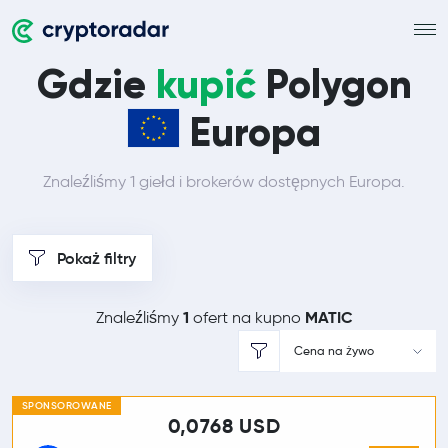
Gdzie
kupić
Polygon
Europa
Znaleźliśmy 1 giełd i brokerów dostępnych Europa.
Pokaż filtry
1
MATIC
Znaleźliśmy
ofert na kupno
Cena na żywo
SPONSOROWANE
0,0768 USD