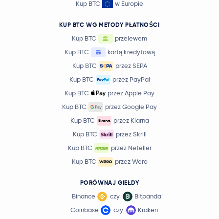
Kup BTC
w Europie
KUP BTC WG METODY PŁATNOŚCI
Kup BTC
przelewem
Kup BTC
kartą kredytową
Kup BTC
przez SEPA
Kup BTC
przez PayPal
Kup BTC
przez Apple Pay
Kup BTC
przez Google Pay
Kup BTC
przez Klarna
Kup BTC
przez Skrill
Kup BTC
przez Neteller
Kup BTC
przez Wero
PORÓWNAJ GIEŁDY
Binance
czy
Bitpanda
Coinbase
czy
Kraken