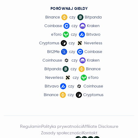
PORÓWNAJ GIEŁDY
Binance
czy
Bitpanda
Coinbase
czy
Kraken
eToro
czy
Bitvavo
Cryptomus
czy
Neverless
Bit2Me
czy
Coinbase
Coinhouse
czy
Kraken
Bitpanda
czy
Binance
Neverless
czy
eToro
Bitvavo
czy
Coinhouse
Binance
czy
Cryptomus
Regulamin
Polityka prywatności
Affiliate Disclosure
Zasady społeczności
Kontakt