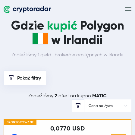
Gdzie
kupić
Polygon
w Irlandii
Znaleźliśmy 1 giełd i brokerów dostępnych w Irlandii.
Pokaż filtry
2
MATIC
Znaleźliśmy
ofert na kupno
Cena na żywo
SPONSOROWANE
0,0770 USD