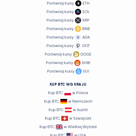
Porównaj kursy
ETH
Porównaj kursy
SOL
Porównaj kursy
XRP
Porównaj kursy
BNB
Porównaj kursy
ADA
Porównaj kursy
DOT
Porównaj kursy
DOGE
Porównaj kursy
SHIB
Porównaj kursy
SUI
KUP BTC WG KRAJU
Kup BTC
w Polsce
Kup BTC
w Niemczech
Kup BTC
w Austrii
Kup BTC
w Szwajcarii
Kup BTC
w Wielkiej Brytanii
Kup BTC
w USA