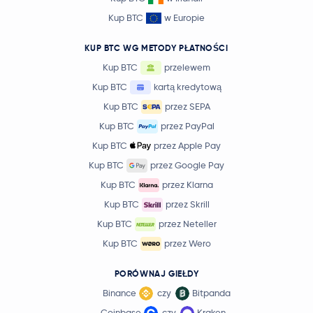
Kup BTC
w Europie
KUP BTC WG METODY PŁATNOŚCI
Kup BTC
przelewem
Kup BTC
kartą kredytową
Kup BTC
przez SEPA
Kup BTC
przez PayPal
Kup BTC
przez Apple Pay
Kup BTC
przez Google Pay
Kup BTC
przez Klarna
Kup BTC
przez Skrill
Kup BTC
przez Neteller
Kup BTC
przez Wero
PORÓWNAJ GIEŁDY
Binance
czy
Bitpanda
Coinbase
czy
Kraken