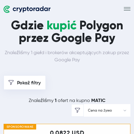
Gdzie
kupić
Polygon
przez Google Pay
Znaleźliśmy 1 giełd i brokerów akceptujących zakup przez
Google Pay
Pokaż filtry
1
MATIC
Znaleźliśmy
ofert na kupno
Cena na żywo
SPONSOROWANE
0,0822 USD