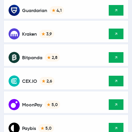
Guardarian
4,1
Kraken
3,9
Bitpanda
2,8
CEX.IO
2,6
MoonPay
5,0
Paybis
5,0