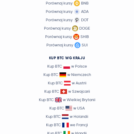
Porównaj kursy
BNB
Porównaj kursy
ADA
Porównaj kursy
DOT
Porównaj kursy
DOGE
Porównaj kursy
SHIB
Porównaj kursy
SUI
KUP BTC WG KRAJU
Kup BTC
w Polsce
Kup BTC
w Niemczech
Kup BTC
w Austrii
Kup BTC
w Szwajcarii
Kup BTC
w Wielkiej Brytanii
Kup BTC
w USA
Kup BTC
w Holandii
Kup BTC
we Francji
Kup BTC
w Irlandii