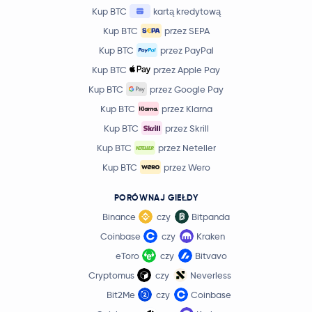
91,43 USD
Kup BTC
kartą kredytową
Aave
AAVE
0,7 %
Kup BTC
przez SEPA
Kup BTC
przez PayPal
Sky
SKY
Kup BTC
przez Apple Pay
0,000003 USD
Kup BTC
przez Google Pay
Pepe
PEPE
0,8 %
Kup BTC
przez Klarna
Kup BTC
przez Skrill
Internet Computer
ICP
Kup BTC
przez Neteller
Kup BTC
przez Wero
Worldcoin
WLD
PORÓWNAJ GIEŁDY
Aster
ASTER
Binance
czy
Bitpanda
Coinbase
czy
Kraken
Ethereum Classic
ETC
eToro
czy
Bitvavo
Pi Network
PI
Cryptomus
czy
Neverless
Bit2Me
czy
Coinbase
JUST
JST