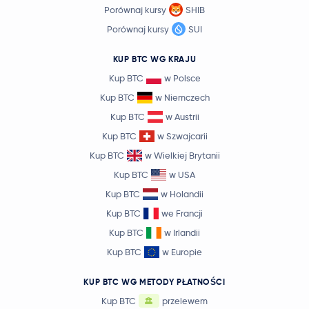
4,03 USD
Porównaj kursy
SHIB
Uniswap
UNI
1,0 %
Porównaj kursy
SUI
Crypto.com Coin
CRO
KUP BTC WG KRAJU
Kup BTC
w Polsce
1,65 USD
NEAR Protocol
NEAR
Kup BTC
w Niemczech
2,2 %
Kup BTC
w Austrii
94,31 USD
Kup BTC
w Szwajcarii
OKB
OKB
0,6 %
Kup BTC
w Wielkiej Brytanii
Kup BTC
w USA
BitTensor
TAO
Kup BTC
w Holandii
Kup BTC
we Francji
Ondo
ONDO
Kup BTC
w Irlandii
Official World Liberty Financial
WLFI
Kup BTC
w Europie
KUP BTC WG METODY PŁATNOŚCI
Mantle
MNT
Kup BTC
przelewem