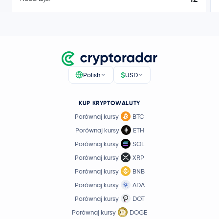
Gram (prev. Toncoin)
GRAM
45,54 USD
Litecoin
LTC
-1,6 %
Hedera Hashgraph
HBAR
$
Polish
USD
0,69 USD
Sui
SUI
KUP KRYPTOWALUTY
0,3 %
Porównaj kursy
BTC
0,81 USD
Porównaj kursy
ETH
Polkadot
DOT
0,0 %
Porównaj kursy
SOL
Porównaj kursy
XRP
0,000005 USD
SHIBA INU
SHIB
2,0 %
Porównaj kursy
BNB
Porównaj kursy
ADA
6,51 USD
Avalanche
AVAX
Porównaj kursy
DOT
0,3 %
Porównaj kursy
DOGE