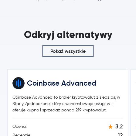
0,0700 USD
Dogecoin
DOGE
-0,2 %
0,20 USD
Cardano
ADA
Odkryj alternatywy
-0,2 %
8,25 USD
Pokaż wszystkie
Chainlink
LINK
-1,0 %
0,16 USD
Stellar Lumens
XLM
1,2 %
Coinbase Advanced
215,94 USD
Bitcoin Cash
BCH
0,0 %
Coinbase Advanced to broker kryptowalut z siedzibą w
Stany Zjednoczone, który uruchomił swoje usługi w i
Toncoin
TON
oferuje kupno i sprzedaż ponad 219 kryptowalut.
0,0985 USD
3,2
Ocena:
Canton Network
CC
0,8 %
12
Recenzje: