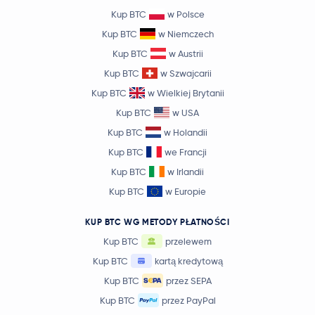
Kup BTC
w Polsce
Kup BTC
w Niemczech
Kup BTC
w Austrii
Kup BTC
w Szwajcarii
Kup BTC
w Wielkiej Brytanii
Kup BTC
w USA
Kup BTC
w Holandii
Kup BTC
we Francji
Kup BTC
w Irlandii
Kup BTC
w Europie
KUP BTC WG METODY PŁATNOŚCI
Kup BTC
przelewem
Kup BTC
kartą kredytową
Kup BTC
przez SEPA
Kup BTC
przez PayPal