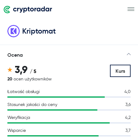
Kriptomat
Ocena
3,9
Kurs
/ 5
20
ocen użytkowników
Łatwość obsługi
4,0
Stosunek jakości do ceny
3,6
Weryfikacja
4,2
Wsparcie
3,7