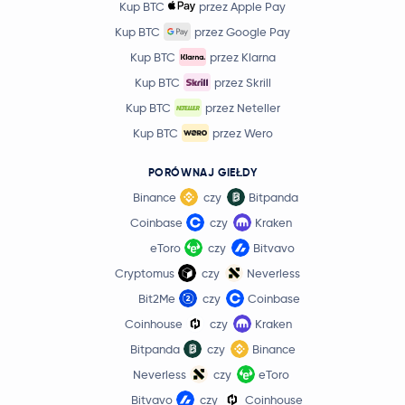
Kup BTC
przez Apple Pay
Kup BTC
przez Google Pay
Kup BTC
przez Klarna
Kup BTC
przez Skrill
Kup BTC
przez Neteller
Kup BTC
przez Wero
PORÓWNAJ GIEŁDY
Binance
czy
Bitpanda
Coinbase
czy
Kraken
eToro
czy
Bitvavo
Cryptomus
czy
Neverless
Bit2Me
czy
Coinbase
Coinhouse
czy
Kraken
Bitpanda
czy
Binance
Neverless
czy
eToro
Bitvavo
czy
Coinhouse