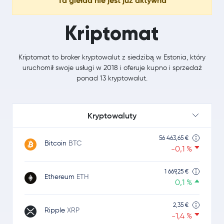
Ta giełda nie jest już aktywna
Kriptomat
Kriptomat to broker kryptowalut z siedzibą w Estonia, który
uruchomił swoje usługi w 2018 i oferuje kupno i sprzedaż
ponad 13 kryptowalut.
Kryptowaluty
56 463,65 €
Bitcoin
BTC
-0,1 %
1 669,25 €
Ethereum
ETH
0,1 %
2,35 €
Ripple
XRP
-1,4 %