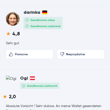
-0,9 %
darinka
1,94 €
EOS
EOS
56,2 %
Zweryfikowany zakup
Zweryfikowany użytkownik
281,88 €
Zcash
ZEC
4,8
0,3 %
Sehr gut
39,00 €
Litecoin
LTC
1,9 %
Pomocne
Nieprzydatne
Ogi
Zweryfikowany użytkownik
2,0
Absolute Vorsicht ! Sehr dubios. An meine Wallet gesendeten