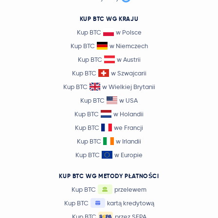
KUP BTC WG KRAJU
Kup BTC
w Polsce
Kup BTC
w Niemczech
Kup BTC
w Austrii
Kup BTC
w Szwajcarii
Kup BTC
w Wielkiej Brytanii
Kup BTC
w USA
Kup BTC
w Holandii
Kup BTC
we Francji
Kup BTC
w Irlandii
Kup BTC
w Europie
KUP BTC WG METODY PŁATNOŚCI
Kup BTC
przelewem
Kup BTC
kartą kredytową
Kup BTC
przez SEPA