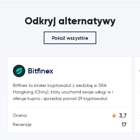
4,08 USD
Uniswap
UNI
Odkryj alternatywy
1,2 %
Aave
AAVE
Pokaż wszystkie
EOS
EOS
2 069,60 USD
Maker
MKR
Bitfinex
-1,0 %
Bitfinex to broker kryptowalut z siedzibą w SRA
Basic Attention Token
BAT
Hongkong (Chiny), który uruchomił swoje usługi w i
oferuje kupno i sprzedaż ponad 29 kryptowalut.
3,7
Ocena:
17
Recenzje: