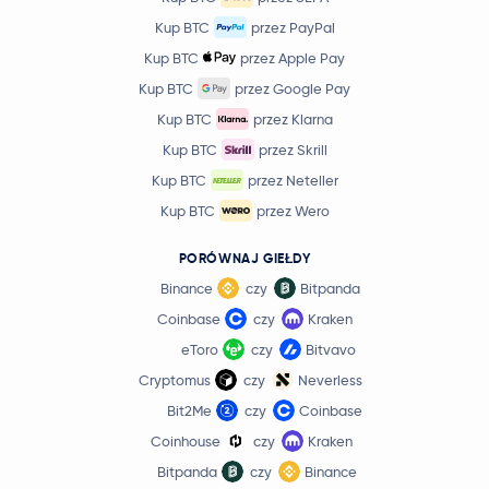
Kup BTC
przez PayPal
Kup BTC
przez Apple Pay
Kup BTC
przez Google Pay
Kup BTC
przez Klarna
Kup BTC
przez Skrill
Kup BTC
przez Neteller
Kup BTC
przez Wero
PORÓWNAJ GIEŁDY
Binance
czy
Bitpanda
Coinbase
czy
Kraken
eToro
czy
Bitvavo
Cryptomus
czy
Neverless
Bit2Me
czy
Coinbase
Coinhouse
czy
Kraken
Bitpanda
czy
Binance