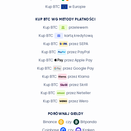
Kup BTC
w Europie
KUP BTC WG METODY PŁATNOŚCI
Kup BTC
przelewem
Kup BTC
kartą kredytową
Kup BTC
przez SEPA
Kup BTC
przez PayPal
Kup BTC
przez Apple Pay
Kup BTC
przez Google Pay
Kup BTC
przez Klarna
Kup BTC
przez Skrill
Kup BTC
przez Neteller
Kup BTC
przez Wero
PORÓWNAJ GIEŁDY
Binance
czy
Bitpanda
Coinbase
czy
Kraken