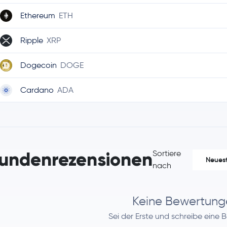
Ethereum
ETH
Ripple
XRP
Dogecoin
DOGE
Cardano
ADA
Chainlink
LINK
Bitcoin Cash
BCH
undenrezensionen
Sortiere
Neues
Polkadot
DOT
nach
Avalanche
AVAX
Keine Bewertung
Uniswap
UNI
Sei der Erste und schreibe eine 