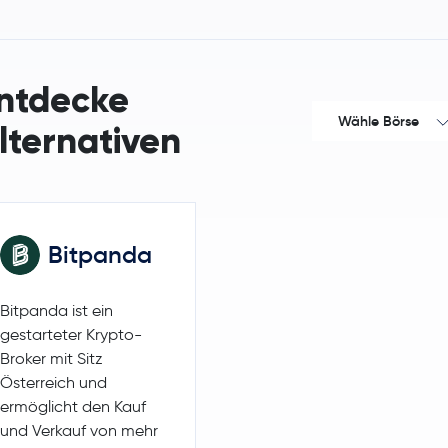
Aave
AAVE
Aptos
APT
ntdecke
Wähle Börse
Solana
SOL
lternativen
Litecoin
LTC
Bitpanda
Bitpanda ist ein
gestarteter Krypto-
Broker mit Sitz
Österreich und
ermöglicht den Kauf
und Verkauf von mehr