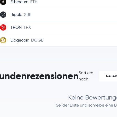
Ethereum
ETH
Ripple
XRP
TRON
TRX
Dogecoin
DOGE
Cardano
ADA
Chainlink
LINK
undenrezensionen
Sortiere
Neues
Stellar Lumens
XLM
nach
Bitcoin Cash
BCH
Keine Bewertung
Litecoin
LTC
Sei der Erste und schreibe eine 
Polkadot
DOT