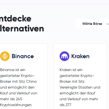
VeChain
VET
ntdecke
Wähle Börse
Dash
DASH
lternativen
Tezos
XTZ
IOTA
IOTA
Binance
Kraken
Basic Attention Token
BAT
Binance ist ein
Kraken ist ein
EOS
EOS
gestarteter Krypto-
gestarteter Krypto-
Broker mit Sitz China
Broker mit Sitz
Qtum
QTUM
und ermöglicht den
Vereinigte Staaten und
Kauf und Verkauf von
ermöglicht den Kauf
mehr als 245
und Verkauf von mehr
Kryptowährungen.
als 277