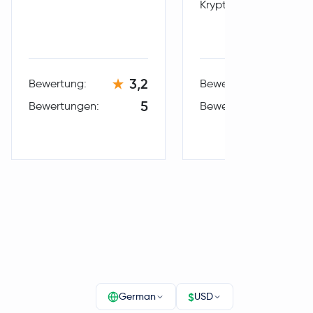
Kryptowährungen.
3,2
2,
Bewertung:
Bewertung:
5
Bewertungen:
Bewertungen:
$
German
USD