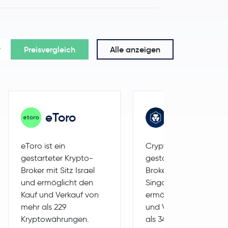
Preisvergleich
Alle anzeigen
eToro
Crypto.co
eToro ist ein
Crypto.com ist ein
gestarteter Krypto-
gestarteter Krypto-
Broker mit Sitz Israel
Broker mit Sitz
und ermöglicht den
Singapur und
Kauf und Verkauf von
ermöglicht den Kauf
mehr als 229
und Verkauf von mehr
Kryptowährungen.
als 34