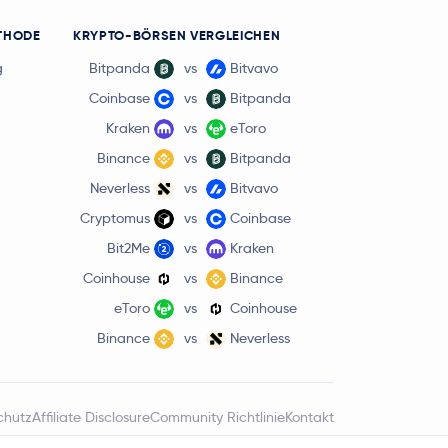
THODE
KRYPTO-BÖRSEN VERGLEICHEN
g
Bitpanda
vs
Bitvavo
Coinbase
vs
Bitpanda
Kraken
vs
eToro
Binance
vs
Bitpanda
Neverless
vs
Bitvavo
Cryptomus
vs
Coinbase
Bit2Me
vs
Kraken
Coinhouse
vs
Binance
eToro
vs
Coinhouse
Binance
vs
Neverless
chutz
Affiliate Disclosure
Community Richtlinie
Kontakt