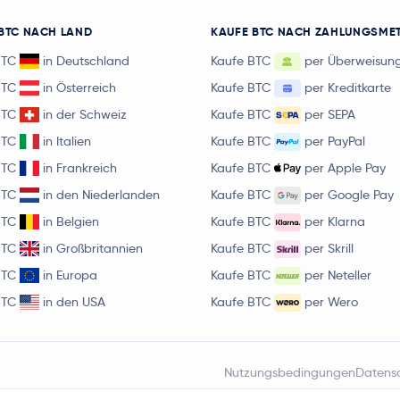
BTC NACH LAND
KAUFE BTC NACH ZAHLUNGSME
BTC
in Deutschland
Kaufe BTC
per Überweisun
BTC
in Österreich
Kaufe BTC
per Kreditkarte
BTC
in der Schweiz
Kaufe BTC
per SEPA
BTC
in Italien
Kaufe BTC
per PayPal
BTC
in Frankreich
Kaufe BTC
per Apple Pay
BTC
in den Niederlanden
Kaufe BTC
per Google Pay
BTC
in Belgien
Kaufe BTC
per Klarna
BTC
in Großbritannien
Kaufe BTC
per Skrill
BTC
in Europa
Kaufe BTC
per Neteller
BTC
in den USA
Kaufe BTC
per Wero
Nutzungsbedingungen
Datens