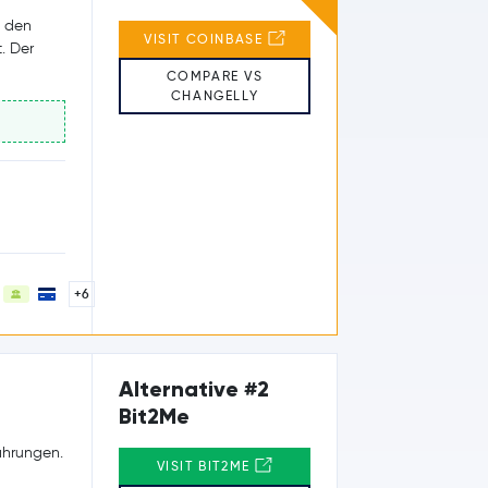
e den
VISIT COINBASE
. Der
COMPARE VS
CHANGELLY
+6
Alternative #2
Bit2Me
ährungen.
VISIT BIT2ME