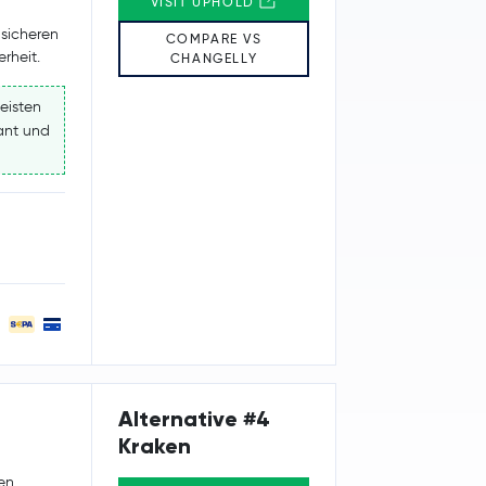
VISIT UPHOLD
 sicheren
COMPARE VS
rheit.
CHANGELLY
eisten
kant und
Alternative #4
Kraken
en