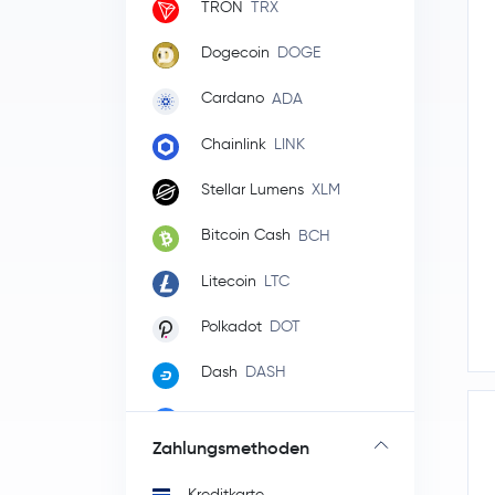
TRON
TRX
Dogecoin
DOGE
Cardano
ADA
Chainlink
LINK
Stellar Lumens
XLM
Bitcoin Cash
BCH
Litecoin
LTC
Polkadot
DOT
Dash
DASH
Tezos
XTZ
Zahlungsmethoden
EOS
EOS
Kreditkarte