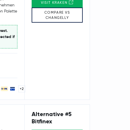
VISIT KRAKEN
ernehmen
en Palette
COMPARE VS
CHANGELLY
vest.
ected if
+2
Alternative #5
Bitfinex