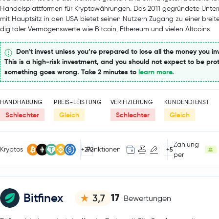
Handelsplattformen für Kryptowährungen. Das 2011 gegründete Unt
mit Hauptsitz in den USA bietet seinen Nutzern Zugang zu einer breit
digitaler Vermögenswerte wie Bitcoin, Ethereum und vielen Altcoins.
Don’t invest unless you’re prepared to lose all the money you in
This is a high-risk investment, and you should not expect to be prot
something goes wrong. Take 2 minutes to
learn more
.
HANDHABUNG
PREIS-LEISTUNG
VERIFIZIERUNG
KUNDENDIENST
Schlechter
Gleich
Schlechter
Gleich
Zahlung
Kryptos
Funktionen
+272
+5
per
Bitfinex
17
3,7
Bewertungen