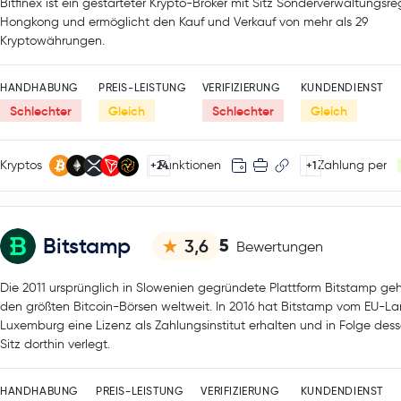
Bitfinex ist ein gestarteter Krypto-Broker mit Sitz Sonderverwaltungsre
Hongkong und ermöglicht den Kauf und Verkauf von mehr als 29
Kryptowährungen.
HANDHABUNG
PREIS-LEISTUNG
VERIFIZIERUNG
KUNDENDIENST
Schlechter
Gleich
Schlechter
Gleich
Kryptos
Funktionen
Zahlung per
+24
+1
Bitstamp
5
3,6
Bewertungen
Die 2011 ursprünglich in Slowenien gegründete Plattform Bitstamp geh
den größten Bitcoin-Börsen weltweit. In 2016 hat Bitstamp vom EU-L
Luxemburg eine Lizenz als Zahlungsinstitut erhalten und in Folge des
Sitz dorthin verlegt.
HANDHABUNG
PREIS-LEISTUNG
VERIFIZIERUNG
KUNDENDIENST