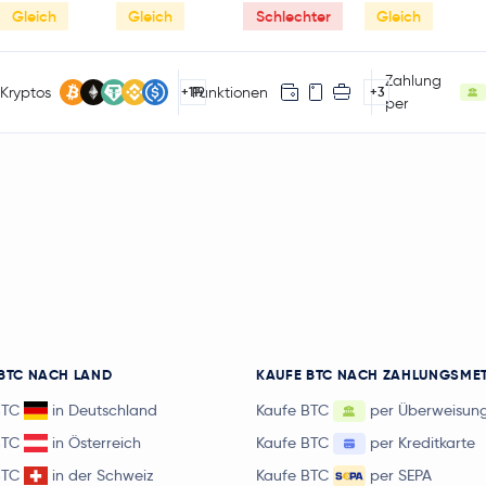
Gleich
Gleich
Schlechter
Gleich
Zahlung
Kryptos
Funktionen
+119
+3
per
BTC NACH LAND
KAUFE BTC NACH ZAHLUNGSME
BTC
in Deutschland
Kaufe BTC
per Überweisun
BTC
in Österreich
Kaufe BTC
per Kreditkarte
BTC
in der Schweiz
Kaufe BTC
per SEPA