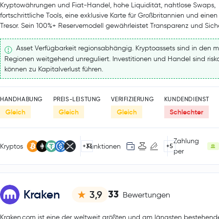
Kryptowährungen und Fiat-Handel, hohe Liquidität, nahtlose Swaps,
fortschrittliche Tools, eine exklusive Karte für Großbritannien und einen
Tresor. Sein 100%+ Reservemodell gewährleistet Transparenz und Siche
Asset Verfügbarkeit regionsabhängig. Kryptoassets sind in den m
Regionen weitgehend unreguliert. Investitionen und Handel sind ris
können zu Kapitalverlust führen.
HANDHABUNG
PREIS-LEISTUNG
VERIFIZIERUNG
KUNDENDIENST
Gleich
Gleich
Gleich
Schlechter
Zahlung
Kryptos
Funktionen
+33
+5
per
Kraken
33
3,9
Bewertungen
Kraken.com ist eine der weltweit größten und am längsten bestehend