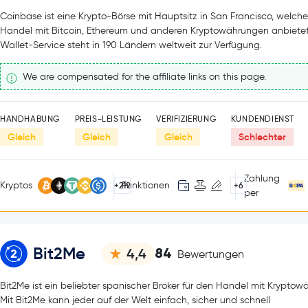
Coinbase ist eine Krypto-Börse mit Hauptsitz in San Francisco, welch
Handel mit Bitcoin, Ethereum und anderen Kryptowährungen anbietet
Wallet-Service steht in 190 Ländern weltweit zur Verfügung.
We are compensated for the affiliate links on this page.
HANDHABUNG
PREIS-LEISTUNG
VERIFIZIERUNG
KUNDENDIENST
Gleich
Gleich
Gleich
Schlechter
Zahlung
Kryptos
Funktionen
+219
+6
per
Bit2Me
84
4,4
Bewertungen
Bit2Me ist ein beliebter spanischer Broker für den Handel mit Kryptow
Mit Bit2Me kann jeder auf der Welt einfach, sicher und schnell