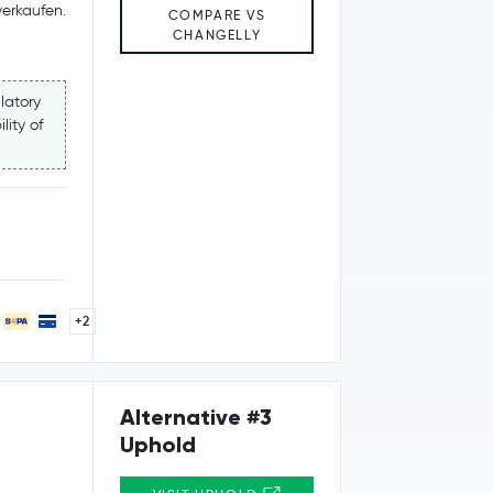
erkaufen.
COMPARE VS
CHANGELLY
latory
lity of
+2
Alternative #3
Uphold