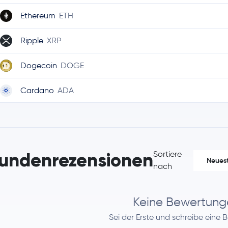
Ethereum
ETH
Ripple
XRP
Dogecoin
DOGE
Cardano
ADA
Monero
XMR
Chainlink
LINK
undenrezensionen
Sortiere
Neues
Stellar Lumens
XLM
nach
Bitcoin Cash
BCH
Keine Bewertung
Litecoin
LTC
Sei der Erste und schreibe eine 