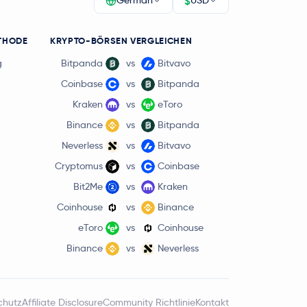
$
German
USD
THODE
KRYPTO-BÖRSEN VERGLEICHEN
g
Bitpanda
vs
Bitvavo
Coinbase
vs
Bitpanda
Kraken
vs
eToro
Binance
vs
Bitpanda
Neverless
vs
Bitvavo
Cryptomus
vs
Coinbase
Bit2Me
vs
Kraken
Coinhouse
vs
Binance
eToro
vs
Coinhouse
Binance
vs
Neverless
chutz
Affiliate Disclosure
Community Richtlinie
Kontakt