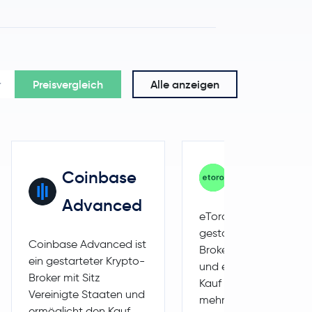
Preisvergleich
Alle anzeigen
Coinbase
eToro
Advanced
eToro ist ein
gestarteter Krypto-
Coinbase Advanced ist
Broker mit Sitz Israel
ein gestarteter Krypto-
und ermöglicht den
Broker mit Sitz
Kauf und Verkauf von
Vereinigte Staaten und
mehr als 231
ermöglicht den Kauf