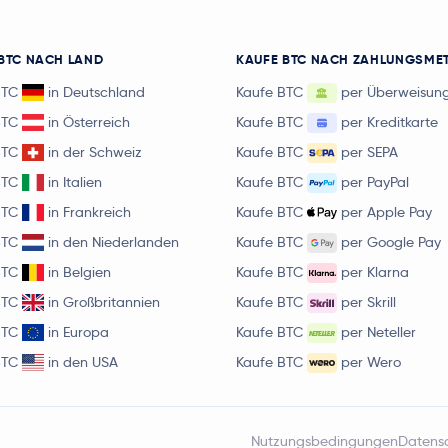
BTC NACH LAND
KAUFE BTC NACH ZAHLUNGSME
BTC
in Deutschland
Kaufe BTC
per Überweisun
BTC
in Österreich
Kaufe BTC
per Kreditkarte
BTC
in der Schweiz
Kaufe BTC
per SEPA
BTC
in Italien
Kaufe BTC
per PayPal
BTC
in Frankreich
Kaufe BTC
per Apple Pay
BTC
in den Niederlanden
Kaufe BTC
per Google Pay
BTC
in Belgien
Kaufe BTC
per Klarna
BTC
in Großbritannien
Kaufe BTC
per Skrill
BTC
in Europa
Kaufe BTC
per Neteller
BTC
in den USA
Kaufe BTC
per Wero
Nutzungsbedingungen
Datens