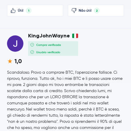
Polygon Ecosystem Token
POL
Útil
Não útil
1
2
Algorand
ALGO
KingJohnWayne
Kaspa
KAS
Compra verificada
Jupiter Exchange Token
JUP
Usuário verificado
1,0
Arbitrum
ARB
Scandaloso. Provo a comprare BTC, l'operazione fallisce. Ci
Cosmos
ATOM
riprovo, funziona. Tutto ok, ho i miei BTC e li posso usare come
mi pare. 2 giorni dopo mi trovo entrambe le transazioni
scalate dalla carta di credito. Scrivo chiedendo lumi, mi
Injective Protocol
INJ
rispondono che per un LORO ERRORE la transazione è
comunque passata e che troverò i soldi nel mio wallet
PancakeSwap
CAKE
mercuryo. Nel wallet trovo meno soldi, perchè il BTC è sceso,
gli chiedo di rendermi tutto, la risposta è stata letteralmente
OFFICIAL TRUMP
TRUMP
"non è un nostro problema". Provo a riprendermi il 90% di quel
che ho speso, ma vogliono anche una commissione per il