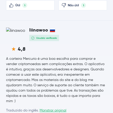
Útil
Não útil
1
1
SHIBA INU
SHIB
PayPal USD
PYUSD
liinawoo
Avalanche
AVAX
Usuário verificado
Polkadot
DOT
4,8
Sui
SUI
A carteira Mercurio é uma boa escolha para comprar e
vender criptomoedas sem complicações extras. O aplicativo
Uniswap
UNI
é intuitivo, graças aos desenvolvedores e designers. Quando
comecei a usar este aplicativo, era inexperiente em
criptomercado. Mas os materiais do site e do blog me
NEAR Protocol
NEAR
ajudaram muito. O serviço de suporte ao cliente também me
ajudou com todos os problemas que tive. As transações são
OKB
OKB
rápidas e as taxas são baixas, é tudo o que importa para
mim :)
Pepe
PEPE
Traduzido do inglês.
Monstrar original