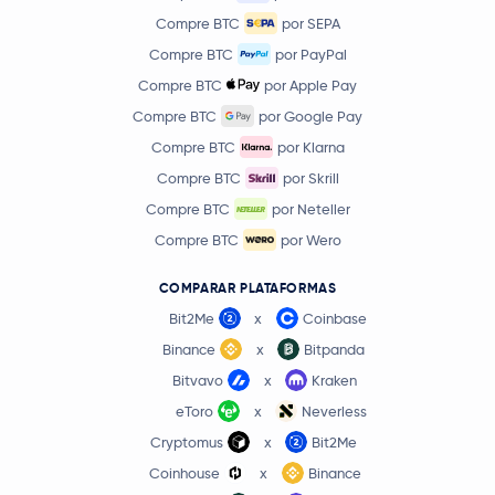
Compre BTC
por SEPA
Compre BTC
por PayPal
Compre BTC
por Apple Pay
Compre BTC
por Google Pay
Compre BTC
por Klarna
Compre BTC
por Skrill
Compre BTC
por Neteller
Compre BTC
por Wero
COMPARAR PLATAFORMAS
Bit2Me
x
Coinbase
Binance
x
Bitpanda
Bitvavo
x
Kraken
eToro
x
Neverless
Cryptomus
x
Bit2Me
Coinhouse
x
Binance