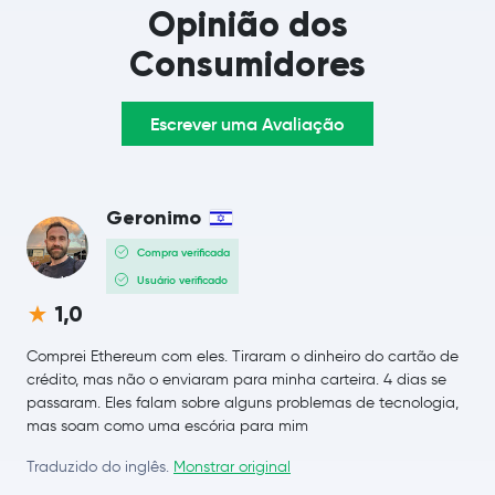
Opinião dos
TRON
TRX
Consumidores
Dogecoin
DOGE
Escrever uma Avaliação
Cardano
ADA
Chainlink
LINK
Geronimo
Compra verificada
Stellar Lumens
XLM
Usuário verificado
Bitcoin Cash
BCH
1,0
Comprei Ethereum com eles. Tiraram o dinheiro do cartão de
Toncoin
TON
crédito, mas não o enviaram para minha carteira. 4 dias se
passaram. Eles falam sobre alguns problemas de tecnologia,
USD1
USD1
mas soam como uma escória para mim
Traduzido do inglês.
Monstrar original
Litecoin
LTC