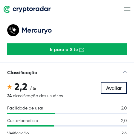
Mercuryo
Ir para o Site
Classificação
2,2
Avaliar
/ 5
24
classificação dos usuários
Facilidade de usar
2,0
Custo-benefício
2,0
Verificação
2,4