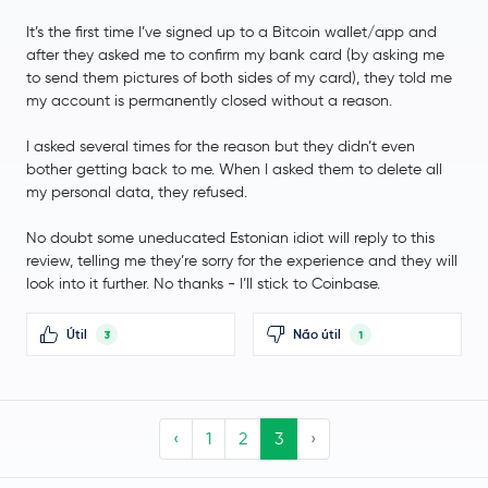
Basic Attention Token
BAT
It’s the first time I’ve signed up to a Bitcoin wallet/app and
after they asked me to confirm my bank card (by asking me
WEMIX Token
WEMIX
to send them pictures of both sides of my card), they told me
my account is permanently closed without a reason.
Sonic
S
I asked several times for the reason but they didn’t even
NEXPACE
NXPC
bother getting back to me. When I asked them to delete all
my personal data, they refused.
Notcoin
NOT
No doubt some uneducated Estonian idiot will reply to this
review, telling me they’re sorry for the experience and they will
look into it further. No thanks - I’ll stick to Coinbase.
Útil
Não útil
3
1
‹
1
2
3
›