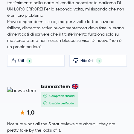
trasferimento nella carta di credito, nonostante parliamo DI
Curve DAO Token
CRV
UN LORO ERRORE! Per la seconda volta, mi rispondo che non
è un loro problema.
Monad
MON
Provo a riprendermi i soldi, ma per 3 volte la transazione
fallisce, disperato scrivo nuovamentecosa devo fare...si erano
Tezos
XTZ
dimenticati di scrivere che il trasferimento funziona solo su
mastercard...ma non nessun blocco su visa. Di nuovo "non è
un problema loro".
Celestia
TIA
Útil
Não útil
1
1
Ripple USD
RLUSD
Decentraland
MANA
buvvaxfem
The Sandbox
SAND
Compra verificada
Usuário verificado
1INCH
1INCH
1,0
MetaMask USD
MUSD
Not sure what all the 5 star reviews are about - they are
pretty fake by the looks of it.