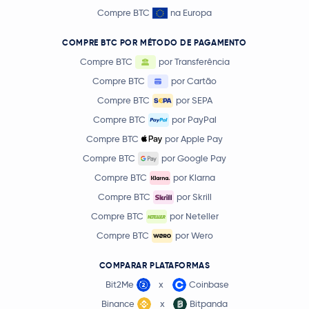
Compre BTC
na Europa
COMPRE BTC POR MÉTODO DE PAGAMENTO
Compre BTC
por Transferência
Compre BTC
por Cartão
Compre BTC
por SEPA
Compre BTC
por PayPal
Compre BTC
por Apple Pay
Compre BTC
por Google Pay
Compre BTC
por Klarna
Compre BTC
por Skrill
Compre BTC
por Neteller
Compre BTC
por Wero
COMPARAR PLATAFORMAS
Bit2Me
x
Coinbase
Binance
x
Bitpanda