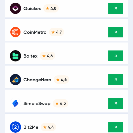
Quickex
4,8
CoinMetro
4,7
Baltex
4,6
ChangeHero
4,6
SimpleSwap
4,5
Bit2Me
4,4