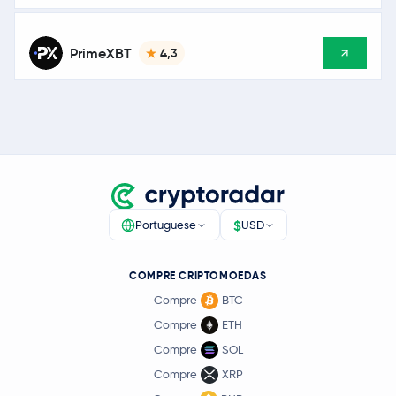
PrimeXBT
4,3
$
Portuguese
USD
COMPRE CRIPTOMOEDAS
Compre
BTC
Compre
ETH
Compre
SOL
Compre
XRP