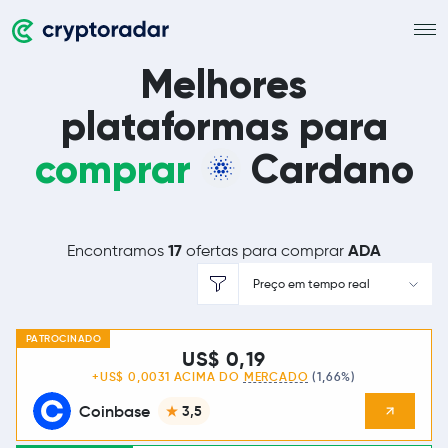
Melhores
plataformas para
comprar
Cardano
17
ADA
Encontramos
ofertas para comprar
Preço em tempo real
PATROCINADO
US$ 0,19
+US$ 0,0031 ACIMA DO
MERCADO
(1,66%)
Coinbase
3,5