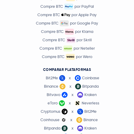
Compre BTC
por PayPal
Compre BTC
por Apple Pay
Compre BTC
por Google Pay
Compre BTC
por Klarna
Compre BTC
por Skrill
Compre BTC
por Neteller
Compre BTC
por Wero
COMPARAR PLATAFORMAS
Bit2Me
x
Coinbase
Binance
x
Bitpanda
Bitvavo
x
Kraken
eToro
x
Neverless
Cryptomus
x
Bit2Me
Coinhouse
x
Binance
Bitpanda
x
Kraken