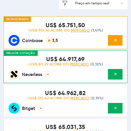
Preço em tempo real
PATROCINADO
US$ 65.751,50
+US$ 914,10 ACIMA DO
MERCADO
(1,41%)
Coinbase
3,5
MELHOR COTAÇÃO
US$ 64.917,69
+US$ 80,29 ACIMA DO
MERCADO
(0,12%)
Neverless
-
US$ 64.962,82
+US$ 125,42 ACIMA DO
MERCADO
(0,19%)
Bitget
-
US$ 65.031,35