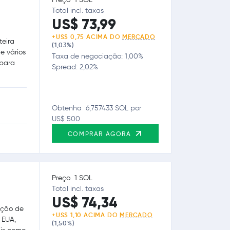
Total incl. taxas
US$ 73,99
+US$ 0,75 ACIMA DO
MERCADO
teira
(1,03%)
e vários
Taxa de negociação: 1,00%
 para
Spread: 2,02%
Obtenha 6,757433 SOL por
US$ 500
COMPRAR AGORA
Preço 1 SOL
Total incl. taxas
US$ 74,34
ação de
+US$ 1,10 ACIMA DO
MERCADO
 EUA,
(1,50%)