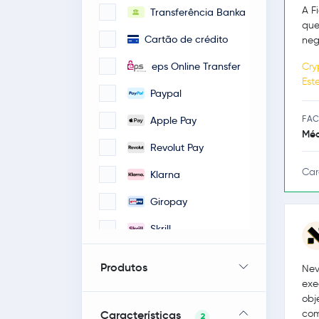
A F
Transferência Banka
que
Cartão de crédito
neg
eps Online Transfer
Cry
Est
Paypal
FAC
Apple Pay
Méd
Revolut Pay
Car
Klarna
Giropay
Skrill
iDeal
Produtos
Nev
Google Pay
exe
obj
Faster Payments
Características
com
2