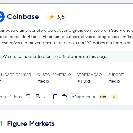
Coinbase
3,5
oinbase é uma corretora de activos digitais com sede em São Francis
rece trocas de Bitcoin, Ethereum e outros activos criptográficos em 164
ransacções e armazenamento de bitcoin em 190 países em todo o mu
We are compensated for the affiliate links on this page.
ILIDADE DE USAR
CUSTO-BENEFÍCIO
VERIFICAÇÃO
SUPORTE
m
Médio
< 1 Dia
Médio
acterísticas
Pagar com
+4
Figure Markets