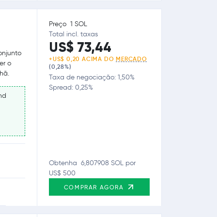
Preço 1 SOL
Total incl. taxas
US$ 73,44
onjunto
+US$ 0,20 ACIMA DO
MERCADO
er o
(0,28%)
hã.
Taxa de negociação: 1,50%
Spread: 0,25%
nd
Obtenha 6,807908 SOL por
US$ 500
COMPRAR AGORA