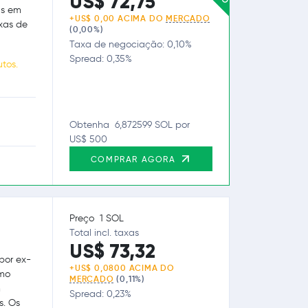
US$ 72,75
as em
+US$ 0,00 ACIMA DO
MERCADO
axas de
(0,00%)
Taxa de negociação: 0,10%
Spread: 0,35%
tos.
Obtenha 6,872599 SOL por
US$ 500
COMPRAR AGORA
Preço 1 SOL
Total incl. taxas
US$ 73,32
por ex-
+US$ 0,0800 ACIMA DO
omo
MERCADO
(0,11%)
m
Spread: 0,23%
s. Os