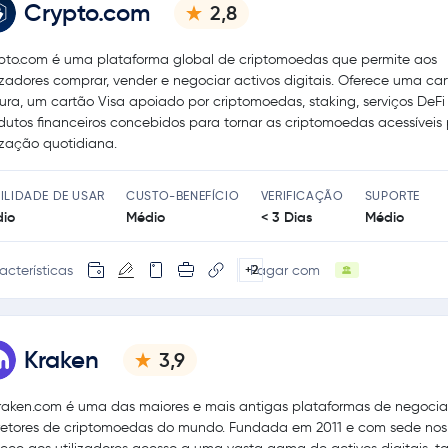
Crypto.com
2,8
pto.com é uma plataforma global de criptomoedas que permite aos
lizadores comprar, vender e negociar activos digitais. Oferece uma car
ura, um cartão Visa apoiado por criptomoedas, staking, serviços DeFi 
dutos financeiros concebidos para tornar as criptomoedas acessíveis
lização quotidiana.
ILIDADE DE USAR
CUSTO-BENEFÍCIO
VERIFICAÇÃO
SUPORTE
io
Médio
< 3 Dias
Médio
acterísticas
Pagar com
+2
Kraken
3,9
raken.com é uma das maiores e mais antigas plataformas de negoci
retores de criptomoedas do mundo. Fundada em 2011 e com sede nos