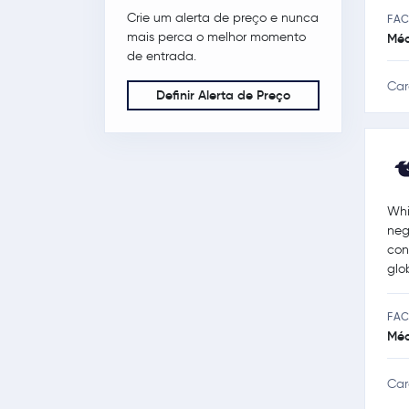
Crie um alerta de preço e nunca
FAC
mais perca o melhor momento
Méd
de entrada.
Car
Definir Alerta de Preço
Whi
neg
con
glo
FAC
Méd
Car