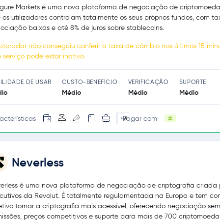
igure Markets é uma nova plataforma de negociação de criptomoed
 os utilizadores controlam totalmente os seus próprios fundos, com t
ociação baixas e até 8% de juros sobre stablecoins.
ptoradar não conseguiu conferir a taxa de câmbio nos últimos 15 minu
e serviço pode estar inativo.
ILIDADE DE USAR
CUSTO-BENEFÍCIO
VERIFICAÇÃO
SUPORTE
io
Médio
Médio
Médio
acterísticas
Pagar com
+3
Neverless
erless é uma nova plataforma de negociação de criptografia criada 
cutivos da Revolut. É totalmente regulamentada na Europa e tem c
etivo tornar a criptografia mais acessível, oferecendo negociação se
issões, preços competitivos e suporte para mais de 700 criptomoeda