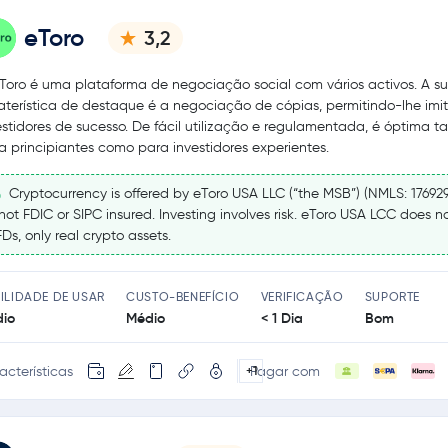
eToro
3,2
Toro é uma plataforma de negociação social com vários activos. A s
aterística de destaque é a negociação de cópias, permitindo-lhe imit
estidores de sucesso. De fácil utilização e regulamentada, é óptima t
a principiantes como para investidores experientes.
Cryptocurrency is offered by eToro USA LLC (“the MSB”) (NMLS: 17692
 not FDIC or SIPC insured. Investing involves risk. eToro USA LCC does no
Ds, only real crypto assets.
ILIDADE DE USAR
CUSTO-BENEFÍCIO
VERIFICAÇÃO
SUPORTE
io
Médio
< 1 Dia
Bom
acterísticas
Pagar com
+1