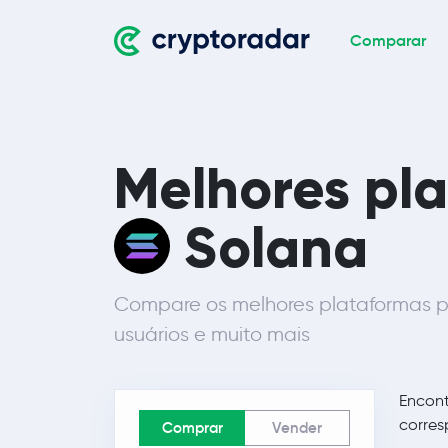
Comparar
Melhores pl
Solana
Compare os melhores plataformas p
usuários e muito mais
Encon
corres
Comprar
Vender