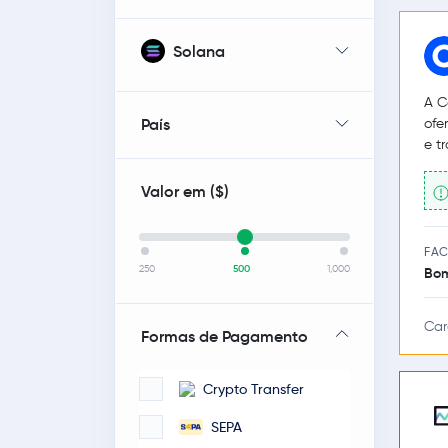
Solana
A C
País
ofe
e t
Valor em (
$
)
FAC
250
500
1,000
Bo
Car
Formas de Pagamento
Crypto Transfer
SEPA