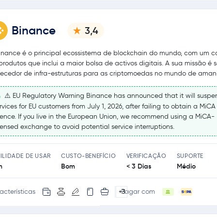
Binance
3,4
inance é o principal ecossistema de blockchain do mundo, com um c
produtos que inclui a maior bolsa de activos digitais. A sua missão é s
necedor de infra-estruturas para as criptomoedas no mundo de aman
⚠️ EU Regulatory Warning Binance has announced that it will suspe
rvices for EU customers from July 1, 2026, after failing to obtain a MiCA
cence. If you live in the European Union, we recommend using a MiCA-
censed exchange to avoid potential service interruptions.
ILIDADE DE USAR
CUSTO-BENEFÍCIO
VERIFICAÇÃO
SUPORTE
m
Bom
< 3 Dias
Médio
acterísticas
Pagar com
+3