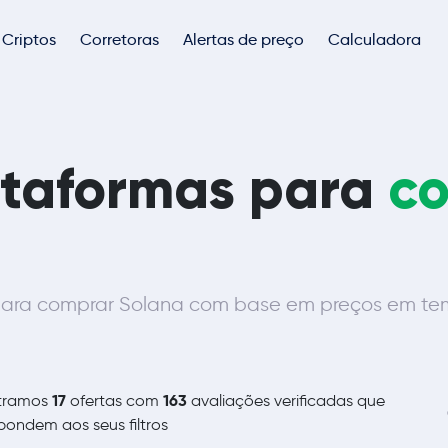
Criptos
Corretoras
Alertas de preço
Calculadora
ataformas para
c
ara comprar Solana com base em preços em temp
17
163
tramos
ofertas com
avaliações verificadas que
pondem aos seus filtros