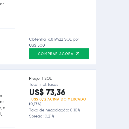
ar
Obtenha 6,819422 SOL por
US$ 500
COMPRAR AGORA
Preço 1 SOL
Total incl. taxas
US$ 73,36
sa
+US$ 0,12 ACIMA DO
MERCADO
ças
(0,17%)
e, a
Taxa de negociação: 0,10%
l,
Spread: 0,21%