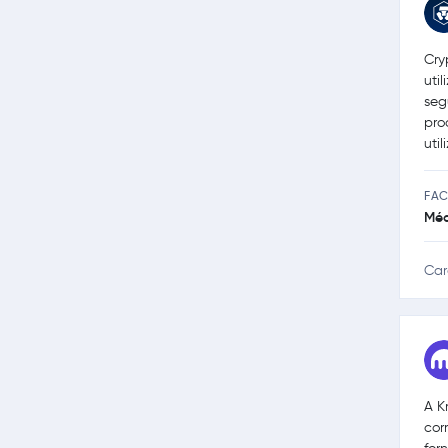
Cry
uti
seg
pro
uti
FAC
Méd
Car
A K
cor