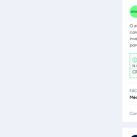
O e
car
inv
par
is
CF
FAC
Méd
Car