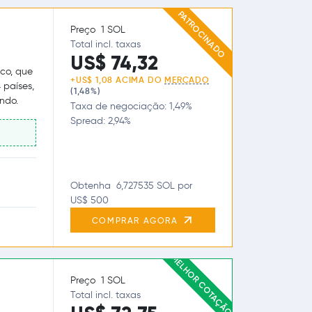
PATROCINADO
Preço 1 SOL
Total incl. taxas
US$ 74,32
co, que
+US$ 1,08 ACIMA DO
MERCADO
 países,
(1,48%)
ndo.
Taxa de negociação: 1,49%
Spread: 2,94%
Obtenha 6,727535 SOL por
US$ 500
COMPRAR AGORA
MELHOR COTAÇÃO
Preço 1 SOL
Total incl. taxas