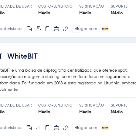
ILIDADE DE USAR
CUSTO-BENEFÍCIO
VERIFICAÇÃO
SUPORTE
io
Médio
Médio
Médio
acterísticas
Pagar com
+1
WhiteBIT
teBIT é uma bolsa de criptografia centralizada que oferece spot,
ociação de margem e staking, com um forte foco em segurança e
formidade. Foi fundada em 2018 e está registada na Lituânia, embor
balmente.
ILIDADE DE USAR
CUSTO-BENEFÍCIO
VERIFICAÇÃO
SUPORTE
io
Médio
Médio
Médio
acterísticas
Pagar com
+1