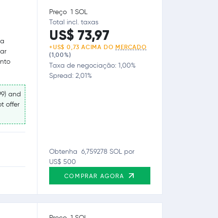
Preço 1 SOL
Total incl. taxas
US$ 73,97
ua
+US$ 0,73 ACIMA DO
MERCADO
ar
(1,00%)
anto
Taxa de negociação: 1,00%
Spread: 2,01%
99) and
t offer
Obtenha 6,759278 SOL por
US$ 500
COMPRAR AGORA
Preço 1 SOL