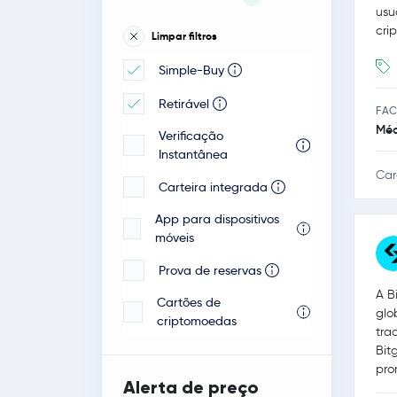
usu
Bancontact / Mister
cri
Limpar filtros
Cash
Simple-Buy
POLI-pay
Retirável
Veloxxa
FAC
Méd
Verificação
Instantânea
Car
Carteira integrada
App para dispositivos
móveis
Prova de reservas
A B
Cartões de
glo
criptomoedas
tra
Bit
pro
Alerta de preço