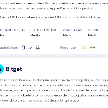
ários também podem obter altos rendimentos em seus ativos e compr
ptografia rapidamente usando o Apple Pay ou o Google Pay.
Get a €10 bonus when you deposit €100+ and hold it for 30 days.
ILIDADE DE USAR
CUSTO-BENEFÍCIO
VERIFICAÇÃO
SUPORTE
io
Médio
Médio
Médio
acterísticas
Pagar com
Bitget
itget, fundada em 2018 durante uma crise de criptografia, é uma bol
bal focada na inovação centrada no utilizador. Com raízes nas finan
dicionais, sua equipe viu o potencial do blockchain desde o início. Hoj
get tem como objetivo tornar o comércio de criptografia mais acessíve
movendo o crescimento da indústria a longo prazo.