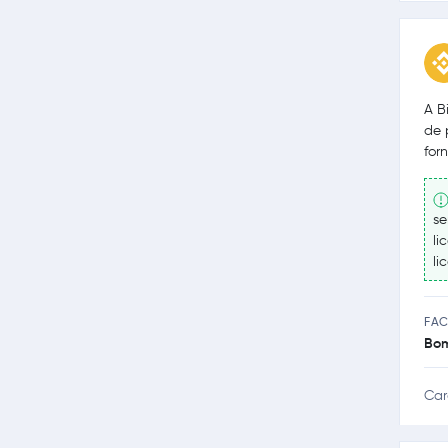
A B
de 
for
se
li
li
FAC
Bo
Car