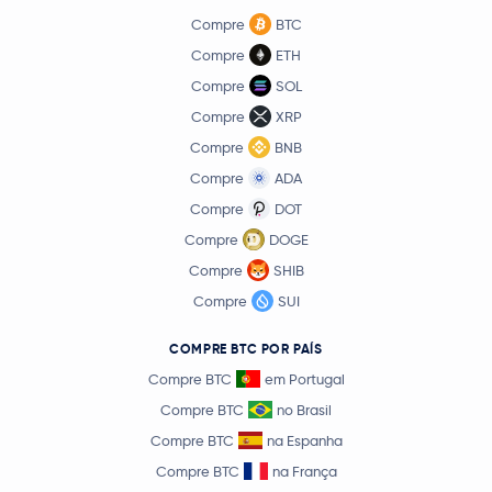
Internet Computer
ICP
Compre
BTC
Compre
ETH
€ 0,000002
Pepe
PEPE
0,0 %
Compre
SOL
Compre
XRP
Worldcoin
WLD
Compre
BNB
Compre
ADA
Ethereum Classic
ETC
Compre
DOT
Compre
DOGE
Aster
ASTER
Compre
SHIB
Ethena
ENA
Compre
SUI
Pump.fun
PUMP
COMPRE BTC POR PAÍS
Compre BTC
em Portugal
Polygon Ecosystem Token
POL
Compre BTC
no Brasil
Compre BTC
na Espanha
Algorand
ALGO
Compre BTC
na França