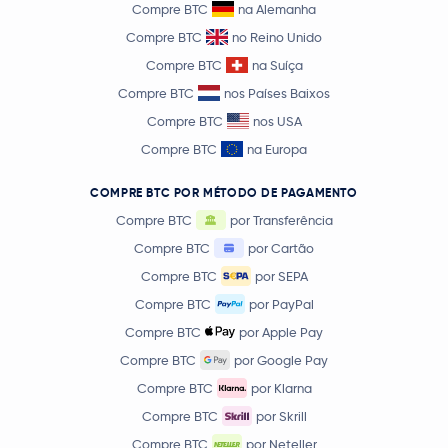
Compre BTC
na Alemanha
Kaspa
KAS
Compre BTC
no Reino Unido
Compre BTC
na Suíça
Quant
QNT
Compre BTC
nos Países Baixos
Render
RENDER
Compre BTC
nos USA
Compre BTC
na Europa
Jupiter Exchange Token
JUP
COMPRE BTC POR MÉTODO DE PAGAMENTO
€ 0,62
Compre BTC
por Transferência
Filecoin
FIL
-1,6 %
Compre BTC
por Cartão
Compre BTC
por SEPA
€ 1,20
Cosmos
ATOM
-1,1 %
Compre BTC
por PayPal
Compre BTC
por Apple Pay
NEM
XEM
Compre BTC
por Google Pay
Compre BTC
por Klarna
Venice Token
VVV
Compre BTC
por Skrill
Compre BTC
por Neteller
Flare Network
FLR