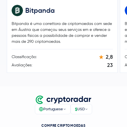
€ 3,48
Uniswap
UNI
0,3 %
Bitpanda
Crypto.com Coin
CRO
Bitpanda é uma correttora de criptomoedas com sede
B
em Áustria que começou seus serviços em e oferece a
e
€ 1,41
pessoas físicas a possibilidade de comprar e vender
a
NEAR Protocol
NEAR
0,6 %
mais de 290 criptomoedas.
m
BitTensor
TAO
2,8
Classificação:
C
23
Avaliações:
A
Ondo
ONDO
Official World Liberty Financial
WLFI
€ 79,14
Aave
AAVE
1,2 %
$
Portuguese
USD
Sky
SKY
COMPRE CRIPTOMOEDAS