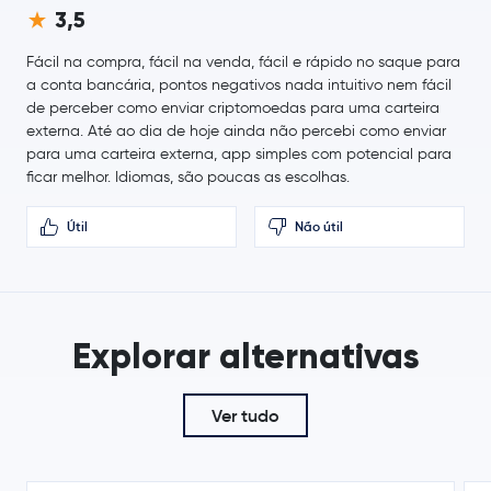
€ 0,0842
Canton Network
CC
3,5
8,1 %
Fácil na compra, fácil na venda, fácil e rápido no saque para
€ 40,02
a conta bancária, pontos negativos nada intuitivo nem fácil
Litecoin
LTC
1,4 %
de perceber como enviar criptomoedas para uma carteira
externa. Até ao dia de hoje ainda não percebi como enviar
Hedera Hashgraph
HBAR
para uma carteira externa, app simples com potencial para
ficar melhor. Idiomas, são poucas as escolhas.
€ 0,60
Sui
SUI
-0,1 %
Útil
Não útil
€ 5,63
Avalanche
AVAX
-0,7 %
Explorar alternativas
€ 0,70
Polkadot
DOT
0,0 %
Ver tudo
€ 0,000004
SHIBA INU
SHIB
-1,3 %