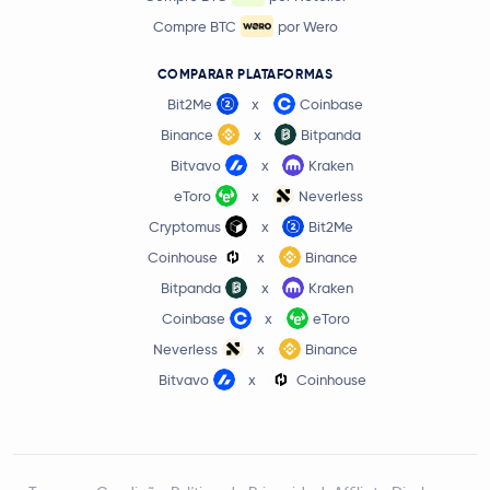
Compre BTC
por Wero
Arbitrum
ARB
COMPARAR PLATAFORMAS
€ 0,52
Bit2Me
x
Coinbase
Aptos
APT
-0,7 %
Binance
x
Bitpanda
Bitvavo
x
Kraken
PancakeSwap
CAKE
eToro
x
Neverless
Cryptomus
x
Bit2Me
Morpho
MORPHO
Coinhouse
x
Binance
Injective Protocol
INJ
Bitpanda
x
Kraken
Coinbase
x
eToro
Aerodrome Finance
AERO
Neverless
x
Binance
Bitvavo
x
Coinhouse
€ 0,0041
VeChain
VET
1,8 %
Pudgy Penguins
PENGU