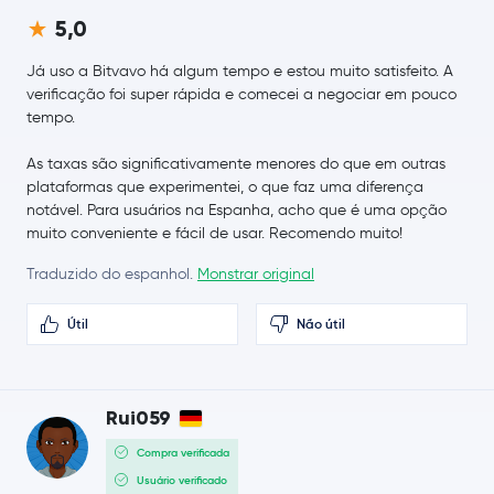
€ 0,0609
5,0
Dogecoin
DOGE
-0,4 %
Já uso a Bitvavo há algum tempo e estou muito satisfeito. A
€ 0,17
verificação foi super rápida e comecei a negociar em pouco
Cardano
ADA
-1,8 %
tempo.
As taxas são significativamente menores do que em outras
€ 7,22
Chainlink
LINK
plataformas que experimentei, o que faz uma diferença
-0,5 %
notável. Para usuários na Espanha, acho que é uma opção
muito conveniente e fácil de usar. Recomendo muito!
€ 0,14
Stellar Lumens
XLM
-0,7 %
Traduzido do espanhol.
Monstrar original
€ 188,14
Útil
Não útil
Bitcoin Cash
BCH
-0,3 %
Toncoin
TON
Rui059
Gram (prev. Toncoin)
GRAM
Compra verificada
Usuário verificado