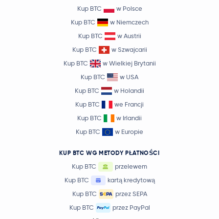
Kup BTC
w Polsce
Kup BTC
w Niemczech
Kup BTC
w Austrii
Kup BTC
w Szwajcarii
Kup BTC
w Wielkiej Brytanii
Kup BTC
w USA
Kup BTC
w Holandii
Kup BTC
we Francji
Kup BTC
w Irlandii
Kup BTC
w Europie
KUP BTC WG METODY PŁATNOŚCI
Kup BTC
przelewem
Kup BTC
kartą kredytową
Kup BTC
przez SEPA
Kup BTC
przez PayPal