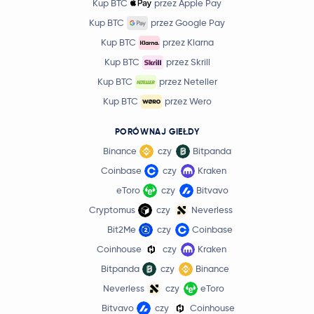
Kup BTC
przez Apple Pay
Kup BTC
przez Google Pay
Kup BTC
przez Klarna
Kup BTC
przez Skrill
Kup BTC
przez Neteller
Kup BTC
przez Wero
PORÓWNAJ GIEŁDY
Binance
czy
Bitpanda
Coinbase
czy
Kraken
eToro
czy
Bitvavo
Cryptomus
czy
Neverless
Bit2Me
czy
Coinbase
Coinhouse
czy
Kraken
Bitpanda
czy
Binance
Neverless
czy
eToro
Bitvavo
czy
Coinhouse