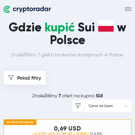
Gdzie
kupić
Sui
w
Polsce
Znaleźliśmy 7 giełd i brokerów dostępnych w Polsce.
Pokaż filtry
7
SUI
Znaleźliśmy
ofert na kupno
Cena na żywo
SPONSOROWANE
0,69 USD
+0,0110 USD POWYŻEJ
RYNKU
(1,63%)