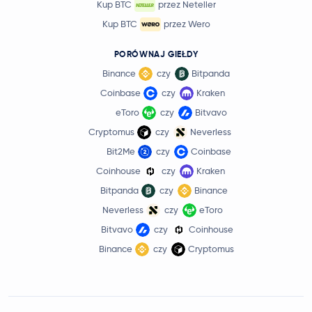
Kup BTC
przez Neteller
Kup BTC
przez Wero
PORÓWNAJ GIEŁDY
Binance
czy
Bitpanda
Coinbase
czy
Kraken
eToro
czy
Bitvavo
Cryptomus
czy
Neverless
Bit2Me
czy
Coinbase
Coinhouse
czy
Kraken
Bitpanda
czy
Binance
Neverless
czy
eToro
Bitvavo
czy
Coinhouse
Binance
czy
Cryptomus