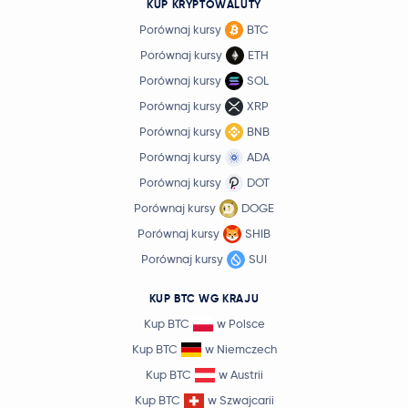
KUP KRYPTOWALUTY
Porównaj kursy
BTC
Porównaj kursy
ETH
Porównaj kursy
SOL
Porównaj kursy
XRP
Porównaj kursy
BNB
Porównaj kursy
ADA
Porównaj kursy
DOT
Porównaj kursy
DOGE
Porównaj kursy
SHIB
Porównaj kursy
SUI
KUP BTC WG KRAJU
Kup BTC
w Polsce
Kup BTC
w Niemczech
Kup BTC
w Austrii
Kup BTC
w Szwajcarii