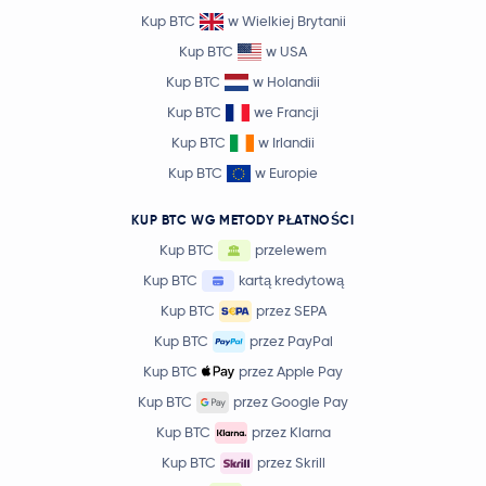
Kup BTC
w Wielkiej Brytanii
Kup BTC
w USA
Kup BTC
w Holandii
Kup BTC
we Francji
Kup BTC
w Irlandii
Kup BTC
w Europie
KUP BTC WG METODY PŁATNOŚCI
Kup BTC
przelewem
Kup BTC
kartą kredytową
Kup BTC
przez SEPA
Kup BTC
przez PayPal
Kup BTC
przez Apple Pay
Kup BTC
przez Google Pay
Kup BTC
przez Klarna
Kup BTC
przez Skrill