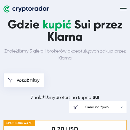
Gdzie
kupić
Sui przez
Klarna
Znaleźliśmy 3 giełd i brokerów akceptujących zakup przez
Klarna
Pokaż filtry
3
SUI
Znaleźliśmy
ofert na kupno
Cena na żywo
SPONSOROWANE
0,70 USD