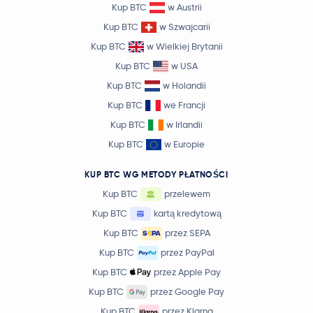
Kup BTC
w Austrii
Kup BTC
w Szwajcarii
Kup BTC
w Wielkiej Brytanii
Kup BTC
w USA
Kup BTC
w Holandii
Kup BTC
we Francji
Kup BTC
w Irlandii
Kup BTC
w Europie
KUP BTC WG METODY PŁATNOŚCI
Kup BTC
przelewem
Kup BTC
kartą kredytową
Kup BTC
przez SEPA
Kup BTC
przez PayPal
Kup BTC
przez Apple Pay
Kup BTC
przez Google Pay
Kup BTC
przez Klarna