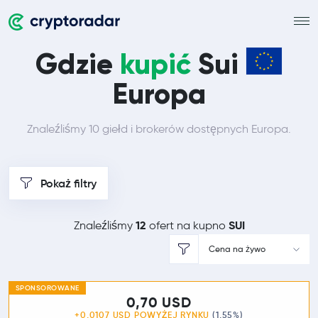
Gdzie
kupić
Sui
Europa
Znaleźliśmy 10 giełd i brokerów dostępnych Europa.
Pokaż filtry
12
SUI
Znaleźliśmy
ofert na kupno
Cena na żywo
SPONSOROWANE
0,70 USD
+0,0107 USD POWYŻEJ
RYNKU
(1,55%)