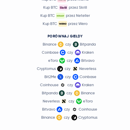
Kup BTC
przez Skrill
Kup BTC
przez Neteller
Kup BTC
przez Wero
PORÓWNAJ GIEŁDY
Binance
czy
Bitpanda
Coinbase
czy
Kraken
eToro
czy
Bitvavo
Cryptomus
czy
Neverless
Bit2Me
czy
Coinbase
Coinhouse
czy
Kraken
Bitpanda
czy
Binance
Neverless
czy
eToro
Bitvavo
czy
Coinhouse
Binance
czy
Cryptomus