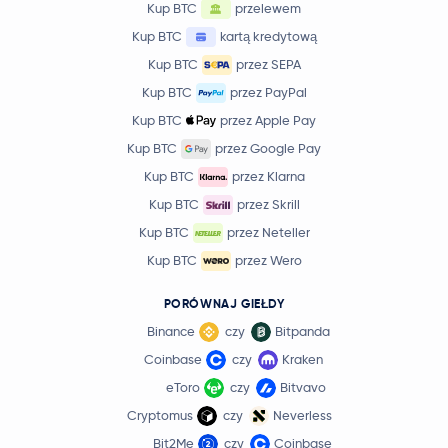
Kup BTC
przelewem
Kup BTC
kartą kredytową
Kup BTC
przez SEPA
Kup BTC
przez PayPal
Kup BTC
przez Apple Pay
Kup BTC
przez Google Pay
Kup BTC
przez Klarna
Kup BTC
przez Skrill
Kup BTC
przez Neteller
Kup BTC
przez Wero
PORÓWNAJ GIEŁDY
Binance
czy
Bitpanda
Coinbase
czy
Kraken
eToro
czy
Bitvavo
Cryptomus
czy
Neverless
Bit2Me
czy
Coinbase