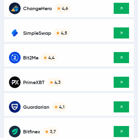
ChangeHero
4,6
SimpleSwap
4,5
Bit2Me
4,4
PrimeXBT
4,3
Guardarian
4,1
Bitfinex
3,7