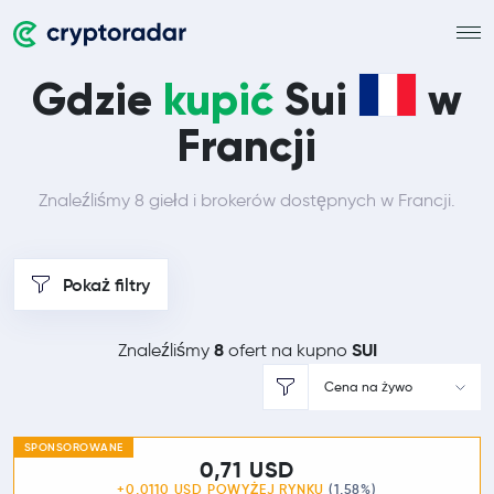
Gdzie
kupić
Sui
w
Francji
Znaleźliśmy 8 giełd i brokerów dostępnych w Francji.
Pokaż filtry
8
SUI
Znaleźliśmy
ofert na kupno
Cena na żywo
SPONSOROWANE
0,71 USD
+0,0110 USD POWYŻEJ
RYNKU
(1,58%)