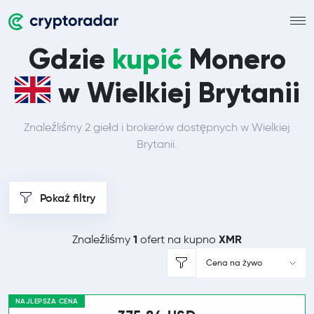
Gdzie
kupić
Monero
w Wielkiej Brytanii
Znaleźliśmy 2 giełd i brokerów dostępnych w Wielkiej
Brytanii.
Pokaż filtry
1
XMR
Znaleźliśmy
ofert na kupno
Cena na żywo
NAJLEPSZA CENA