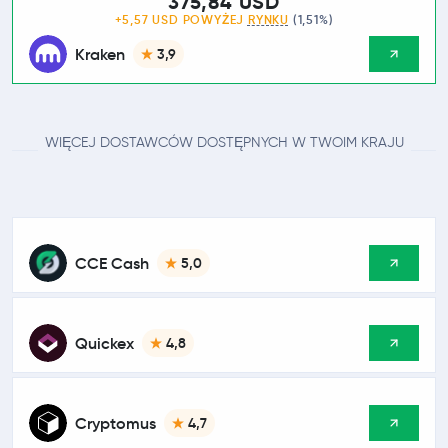
375,84 USD
+5,57 USD POWYŻEJ
RYNKU
(1,51%)
Kraken
3,9
WIĘCEJ DOSTAWCÓW DOSTĘPNYCH W TWOIM KRAJU
CCE Cash
5,0
Quickex
4,8
Cryptomus
4,7