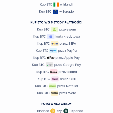
Kup BTC
w Irlandii
Kup BTC
w Europie
KUP BTC WG METODY PŁATNOŚCI
Kup BTC
przelewem
Kup BTC
kartą kredytową
Kup BTC
przez SEPA
Kup BTC
przez PayPal
Kup BTC
przez Apple Pay
Kup BTC
przez Google Pay
Kup BTC
przez Klarna
Kup BTC
przez Skrill
Kup BTC
przez Neteller
Kup BTC
przez Wero
PORÓWNAJ GIEŁDY
Binance
czy
Bitpanda