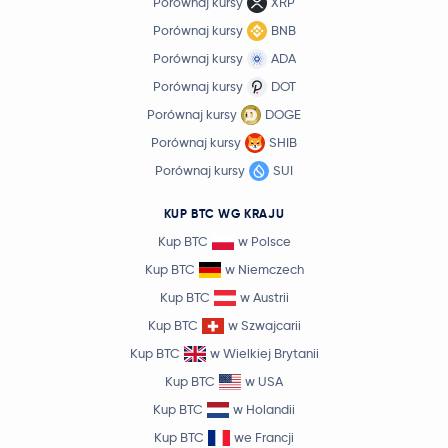
Porównaj kursy
XRP
Porównaj kursy
BNB
Porównaj kursy
ADA
Porównaj kursy
DOT
Porównaj kursy
DOGE
Porównaj kursy
SHIB
Porównaj kursy
SUI
KUP BTC WG KRAJU
Kup BTC
w Polsce
Kup BTC
w Niemczech
Kup BTC
w Austrii
Kup BTC
w Szwajcarii
Kup BTC
w Wielkiej Brytanii
Kup BTC
w USA
Kup BTC
w Holandii
Kup BTC
we Francji