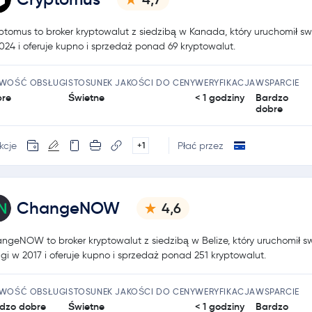
ptomus to broker kryptowalut z siedzibą w Kanada, który uruchomił sw
024 i oferuje kupno i sprzedaż ponad 69 kryptowalut.
TWOŚĆ OBSŁUGI
STOSUNEK JAKOŚCI DO CENY
WERYFIKACJA
WSPARCIE
re
Świetne
< 1 godziny
Bardzo
dobre
kcje
Płać przez
+1
ChangeNOW
4,6
ngeNOW to broker kryptowalut z siedzibą w Belize, który uruchomił s
ugi w 2017 i oferuje kupno i sprzedaż ponad 251 kryptowalut.
TWOŚĆ OBSŁUGI
STOSUNEK JAKOŚCI DO CENY
WERYFIKACJA
WSPARCIE
dzo dobre
Świetne
< 1 godziny
Bardzo