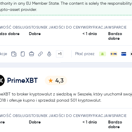
thority in any EU Member State. The content is solely the responsibility
ypto-asset provider.
TWOŚĆ OBSŁUGI
STOSUNEK JAKOŚCI DO CENY
WERYFIKACJA
WSPARCIE
dzo dobre
Dobre
< 1 dnia
Bardzo
dobre
kcje
Płać przez
+1
PrimeXBT
4,3
meXBT to broker kryptowalut z siedzibą w Seszele, który uruchomił swoj
018 i oferuje kupno i sprzedaż ponad 501 kryptowalut.
TWOŚĆ OBSŁUGI
STOSUNEK JAKOŚCI DO CENY
WERYFIKACJA
WSPARCIE
re
Dobre
< 1 dnia
Bardzo
dobre