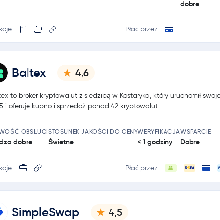
dobre
kcje
Płać przez
Baltex
4,6
tex to broker kryptowalut z siedzibą w Kostaryka, który uruchomił swoje
5 i oferuje kupno i sprzedaż ponad 42 kryptowalut.
TWOŚĆ OBSŁUGI
STOSUNEK JAKOŚCI DO CENY
WERYFIKACJA
WSPARCIE
dzo dobre
Świetne
< 1 godziny
Dobre
kcje
Płać przez
SimpleSwap
4,5