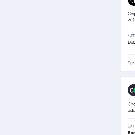
Cry
w 2
ŁA
Dob
Fun
Cha
usł
ŁA
Bar