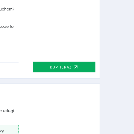
ruchomił
ode for
KUP TERAZ
e usługi
ry