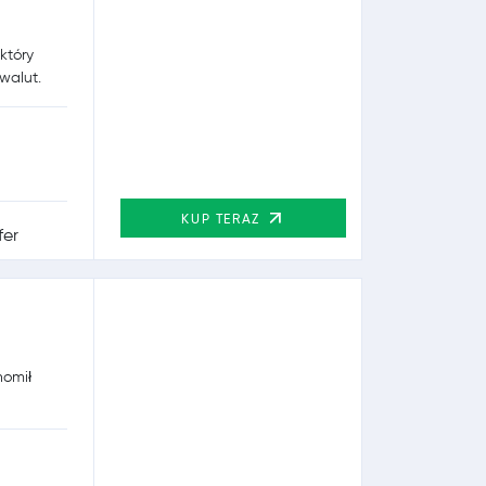
który
walut.
KUP TERAZ
homił