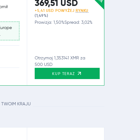
369,51 USD
omił
+5,41 USD POWYŻEJ
RYNKU
(1,49%)
Prowizja: 1,50%
Spread: 3,02%
Europe
.
Otrzymaj 1,353141 XMR za
500 USD
KUP TERAZ
 TWOIM KRAJU