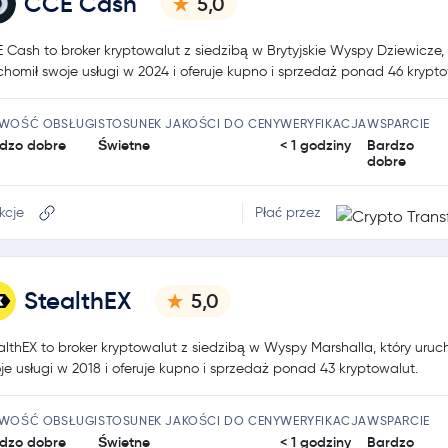
CCE Cash
5,0
 Cash to broker kryptowalut z siedzibą w Brytyjskie Wyspy Dziewicze, 
chomił swoje usługi w 2024 i oferuje kupno i sprzedaż ponad 46 krypto
TWOŚĆ OBSŁUGI
STOSUNEK JAKOŚCI DO CENY
WERYFIKACJA
WSPARCIE
dzo dobre
Świetne
< 1 godziny
Bardzo
dobre
kcje
Płać przez
StealthEX
5,0
althEX to broker kryptowalut z siedzibą w Wyspy Marshalla, który uruc
je usługi w 2018 i oferuje kupno i sprzedaż ponad 43 kryptowalut.
TWOŚĆ OBSŁUGI
STOSUNEK JAKOŚCI DO CENY
WERYFIKACJA
WSPARCIE
dzo dobre
Świetne
< 1 godziny
Bardzo