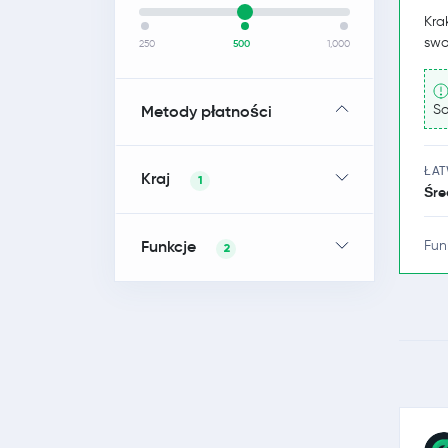
Kra
swo
250
500
1,000
Metody płatności
So
ŁA
Kraj
1
Śre
Funkcje
Fun
2