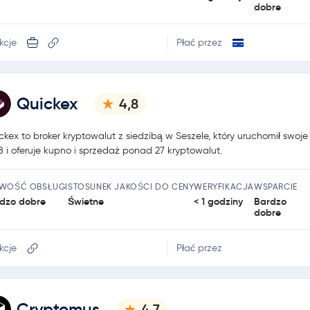
dobre
kcje
Płać przez
Quickex
4,8
ckex to broker kryptowalut z siedzibą w Seszele, który uruchomił swoje
8 i oferuje kupno i sprzedaż ponad 27 kryptowalut.
TWOŚĆ OBSŁUGI
STOSUNEK JAKOŚCI DO CENY
WERYFIKACJA
WSPARCIE
dzo dobre
Świetne
< 1 godziny
Bardzo
dobre
kcje
Płać przez
Cryptomus
4,7