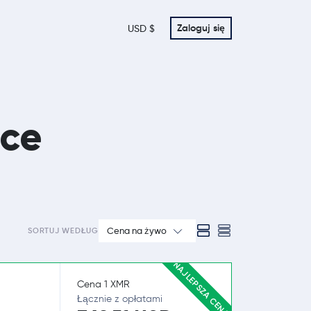
Zaloguj się
USD $
sce
Cena na żywo
SORTUJ WEDŁUG
NAJLEPSZA CENA
Cena 1 XMR
Łącznie z opłatami