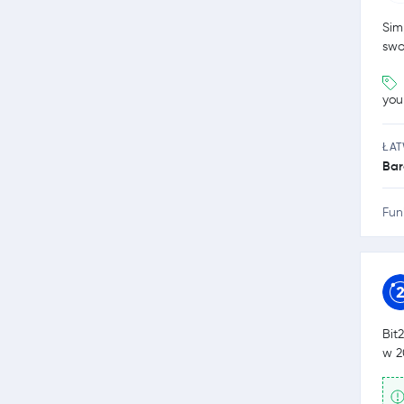
Sim
swo
you
ŁA
Bar
Fun
Bit
w 2