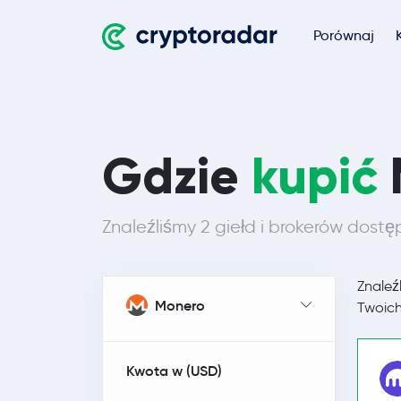
Porównaj
Gdzie
kupić
Znaleźliśmy 2 giełd i brokerów dostę
Znaleź
Monero
Twoich
Kwota w (
USD
)