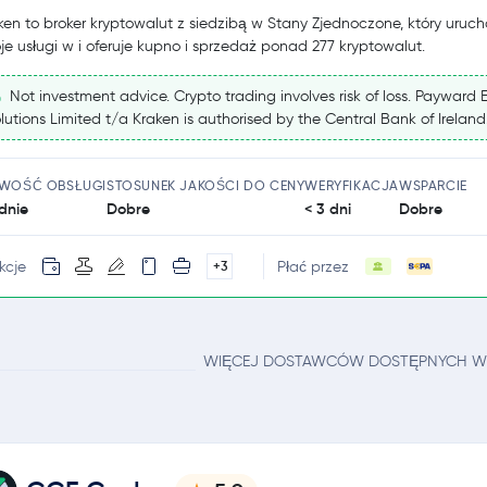
ken to broker kryptowalut z siedzibą w Stany Zjednoczone, który uruch
je usługi w i oferuje kupno i sprzedaż ponad 277 kryptowalut.
Not investment advice. Crypto trading involves risk of loss. Payward 
lutions Limited t/a Kraken is authorised by the Central Bank of Ireland
TWOŚĆ OBSŁUGI
STOSUNEK JAKOŚCI DO CENY
WERYFIKACJA
WSPARCIE
dnie
Dobre
< 3 dni
Dobre
kcje
Płać przez
+3
WIĘCEJ DOSTAWCÓW DOSTĘPNYCH W