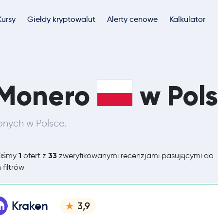
Kursy
Giełdy kryptowalut
Alerty cenowe
Kalkulator
Monero
w Pol
pnych w Polsce.
1
33
liśmy
ofert z
zweryfikowanymi recenzjami pasującymi do
 filtrów
Kraken
3,9