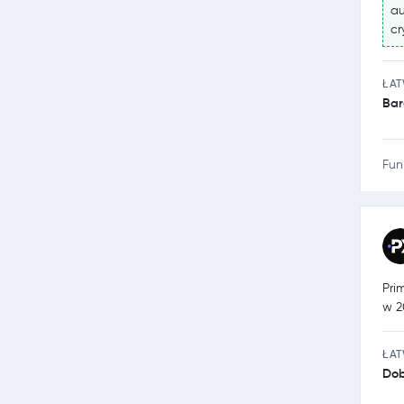
au
cr
ŁA
Bar
Fun
Pri
w 2
ŁA
Dob