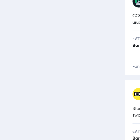
CCE
uru
ŁA
Bar
Fun
Ste
swo
ŁA
Bar