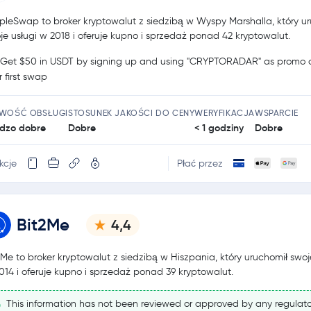
pleSwap to broker kryptowalut z siedzibą w Wyspy Marshalla, który u
je usługi w 2018 i oferuje kupno i sprzedaż ponad 42 kryptowalut.
Get $50 in USDT by signing up and using "CRYPTORADAR" as promo c
r first swap
TWOŚĆ OBSŁUGI
STOSUNEK JAKOŚCI DO CENY
WERYFIKACJA
WSPARCIE
dzo dobre
Dobre
< 1 godziny
Dobre
kcje
Płać przez
Bit2Me
4,4
2Me to broker kryptowalut z siedzibą w Hiszpania, który uruchomił swoj
014 i oferuje kupno i sprzedaż ponad 39 kryptowalut.
This information has not been reviewed or approved by any regulato