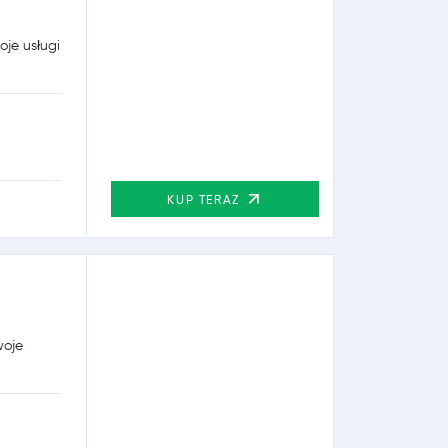
oje usługi
KUP TERAZ
woje