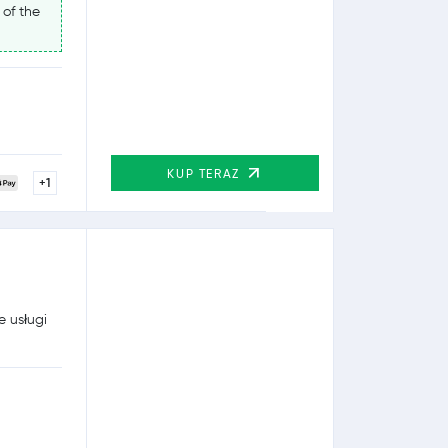
 of the
KUP TERAZ
+1
e usługi