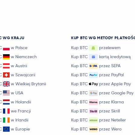
C WG KRAJU
KUP BTC WG METODY PŁATNOŚ
C
w Polsce
Kup BTC
przelewem
C
w Niemczech
Kup BTC
kartą kredytową
C
w Austrii
Kup BTC
przez SEPA
C
w Szwajcarii
Kup BTC
przez PayPal
C
w Wielkiej Brytanii
Kup BTC
przez Apple Pay
C
w USA
Kup BTC
przez Google Pay
C
w Holandii
Kup BTC
przez Klarna
C
we Francji
Kup BTC
przez Skrill
C
w Irlandii
Kup BTC
przez Neteller
C
w Europie
Kup BTC
przez Wero