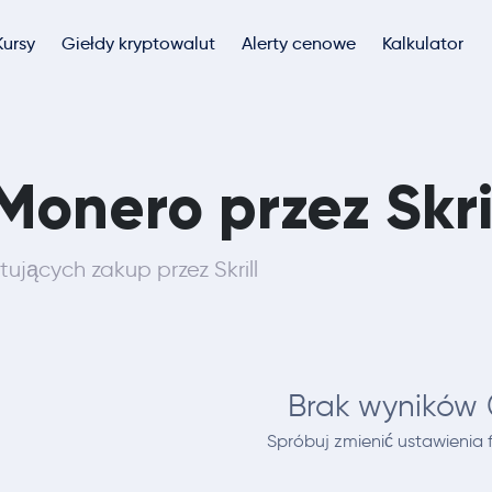
Kursy
Giełdy kryptowalut
Alerty cenowe
Kalkulator
Monero przez Skri
tujących zakup przez Skrill
Brak wyników 
Spróbuj zmienić ustawienia fi