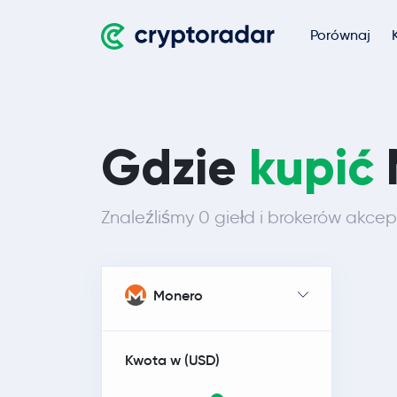
Porównaj
Gdzie
kupić
Znaleźliśmy 0 giełd i brokerów akcep
Monero
Kwota w (
USD
)