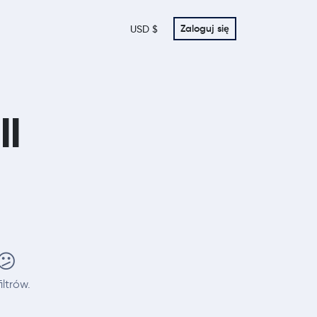
Zaloguj się
USD $
ll
😕
ltrów.