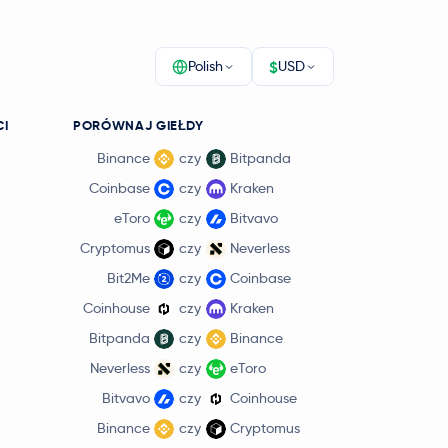
$
Polish
USD
CI
PORÓWNAJ GIEŁDY
Binance
czy
Bitpanda
Coinbase
czy
Kraken
eToro
czy
Bitvavo
Cryptomus
czy
Neverless
Bit2Me
czy
Coinbase
Coinhouse
czy
Kraken
Bitpanda
czy
Binance
Neverless
czy
eToro
Bitvavo
czy
Coinhouse
Binance
czy
Cryptomus